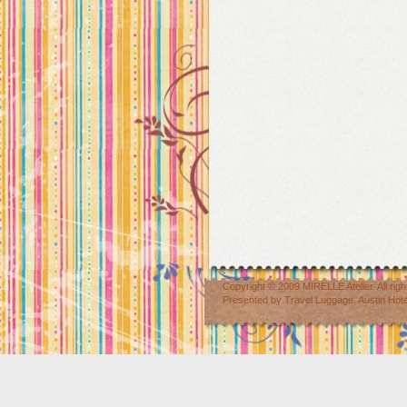
Copyright © 2009
MIRELLE Atelier
. All r
Presented by
Travel Luggage
,
Austin Hot