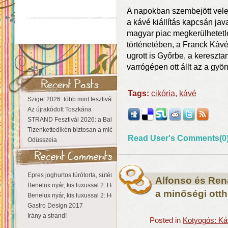
A napokban szembejött vel
a kávé kiállítás kapcsán ja
magyar piac megkerülhetetle
történetében, a Franck Káv
ugrott is Győrbe, a kereszt
varrógépen ott állt az a gy
Tags:
cikória
,
kávé
Sziget 2026: több mint fesztivál, egy városnyi élmény
Az újrakódolt Toszkána
STRAND Fesztivál 2026: a Balaton partján a nyár még tart!
Tizenkettedikén biztosan a miénk a Sziget!
Read User's Comments(0
Odüsszeia
Epres joghurtos túrótorta, sütés nélkül
Alfonso és Rena
Benelux nyár, kis luxussal 2: Hollandia
a minőségi ott
Benelux nyár, kis luxussal 2: Hollandia
Gastro Design 2017
Irány a strand!
Posted in
Kotyogós: Ká