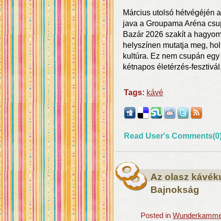
Március utolsó hétvégéjén a
java a Groupama Aréna csup
Bazár 2026 szakít a hagyom
helyszínen mutatja meg, hol
kultúra. Ez nem csupán eg
kétnapos életérzés-fesztivál,
Tags:
kávé
Read User's Comments(0
Az olasz kávék
Bajnokság
Posted in
Wunderkammer: