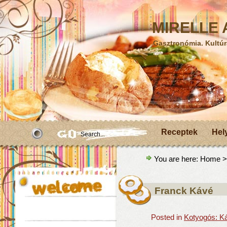
MIRELLE A
Gasztronómia. Kultúr
Receptek
Hel
You are here:
Home
>
Franck Kávé
Posted in
Kotyogós: K