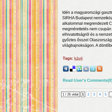
Idén a magyarországi gaszt
SIRHA Budapest nemzetközi s
alkalommal megrendezett C
megmérettetés nem csupán a 
elhivatottságról és a nemzetk
győztes ősszel Olaszország
világbajnokságon. A döntőbe
Tags:
kávé
Read User's Comments(0
1 / 26 oldal
1
2
3
4
5
.