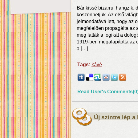
Bár kissé bizarrul hangzik,
köszönhetjük. Az első világ
jelmondatává lett, hogy az 
megfelelően propagálta az a
meg látták a logikát a dologb
1919-ben megalapította az 
a […]
Tags:
kávé
Read User's Comments(0
Új szintre lép 