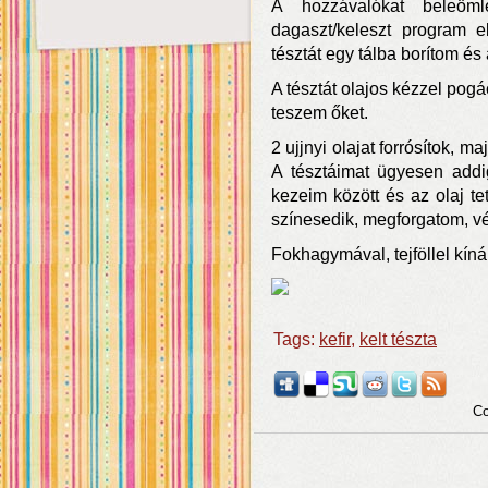
A hozzávalókat beleöm
dagaszt/keleszt program el
tésztát egy tálba borítom és
A tésztát olajos kézzel pog
teszem őket.
2 ujjnyi olajat forrósítok, 
A tésztáimat ügyesen addi
kezeim között és az olaj te
színesedik, megforgatom, vé
Fokhagymával, tejföllel kín
Tags:
kefir
,
kelt tészta
Co