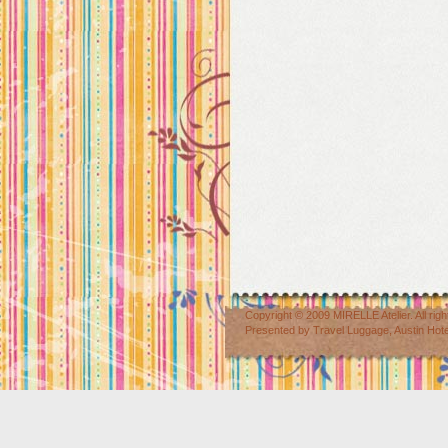
Copyright © 2009
MIRELLE Atelier
. All r
Presented by
Travel Luggage
,
Austin Hot