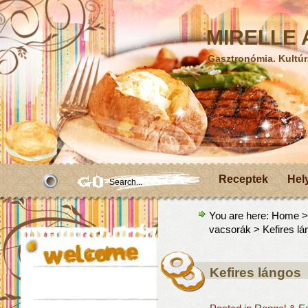
MIRELLE A
Gasztronómia. Kultúr
Receptek
Hel
You are here:
Home
vacsorák
> Kefires lá
Kefires lángos