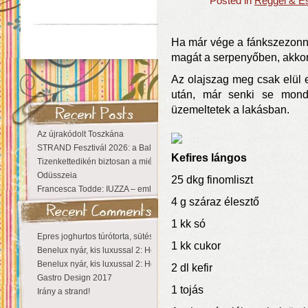
Posted in
Reggel & Es
Ha már vége a fánkszezonnak
magát a serpenyőben, akkor
Az olajszag meg csak elül 
után, már senki se mondj
üzemeltetek a lakásban.
Az újrakódolt Toszkána
STRAND Fesztivál 2026: a Balaton partján a nyár még tart!
Kefires lángos
Tizenkettedikén biztosan a miénk a Sziget!
Odüsszeia
25 dkg finomliszt
Francesca Todde: IUZZA – emlékezet, táj és irodalom találkozása a Ma
4 g száraz élesztő
1 kk só
Epres joghurtos túrótorta, sütés nélkül
1 kk cukor
Benelux nyár, kis luxussal 2: Hollandia
Benelux nyár, kis luxussal 2: Hollandia
2 dl kefir
Gastro Design 2017
1 tojás
Irány a strand!