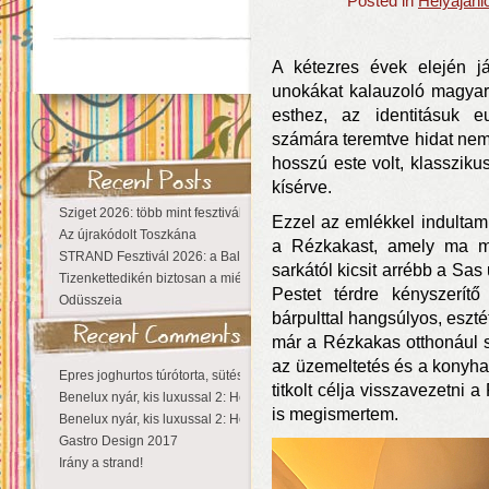
Posted in
Helyajánl
A kétezres évek elején j
unokákat kalauzoló magyar
esthez, az identitásuk e
számára teremtve hidat nem
hosszú este volt, klasszik
kísérve.
Sziget 2026: több mint fesztivál, egy városnyi élmény
Ezzel az emlékkel indultam
Az újrakódolt Toszkána
a Rézkakast, amely ma min
STRAND Fesztivál 2026: a Balaton partján a nyár még tart!
sarkától kicsit arrébb a Sa
Tizenkettedikén biztosan a miénk a Sziget!
Pestet térdre kényszerítő
Odüsszeia
bárpulttal hangsúlyos, eszt
már a Rézkakas otthonául szo
az üzemeltetés és a konyha
Epres joghurtos túrótorta, sütés nélkül
titkolt célja visszavezetni
Benelux nyár, kis luxussal 2: Hollandia
is megismertem.
Benelux nyár, kis luxussal 2: Hollandia
Gastro Design 2017
Irány a strand!