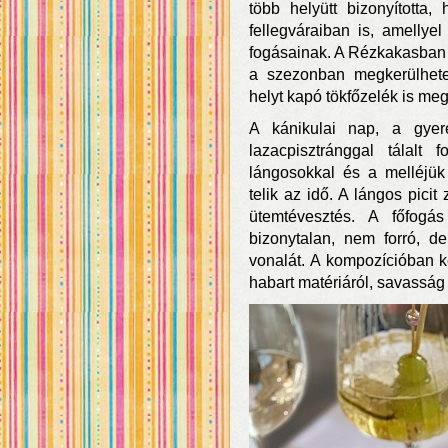
több helyütt bizonyította
fellegváraiban is, amellyel
fogásainak. A Rézkakasban i
a szezonban megkerülhete
helyt kapó tökfőzelék is meg
A kánikulai nap, a gyer
lazacpisztránggal tálalt 
lángosokkal és a melléjük
telik az idő. A lángos pici
ütemtévesztés. A főfogá
bizonytalan, nem forró, d
vonalát. A kompozícióban ke
habart matériáról, savasság