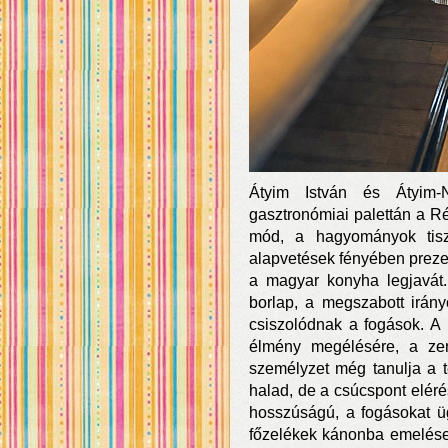
Átyim István és Átyim-
gasztronómiai palettán a R
mód, a hagyományok tiszt
alapvetések fényében preze
a magyar konyha legjavát.
borlap, a megszabott irány
csiszolódnak a fogások. A
élmény megélésére, a zene
személyzet még tanulja a t
halad, de a csúcspont elér
hosszúságú, a fogásokat ü
főzelékek kánonba emelése