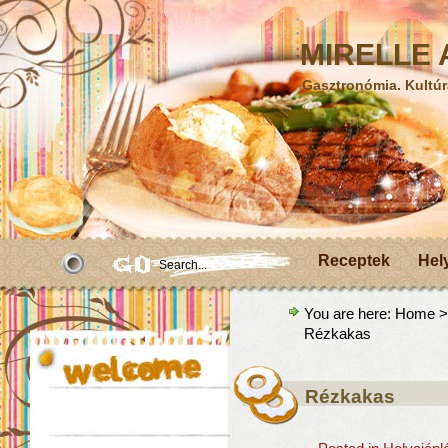
MIRELLE A
Gasztronómia. Kultúr
Receptek
Hel
You are here:
Home
Rézkakas
Rézkakas