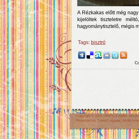
A Rézkakas előtt még nagy 
kijelöltek tiszteletre mé
hagyománytisztelő, mégis m
Tags:
bisztró
Co
Copyright © 2009
MIRELLE Atelier
. All r
Presented by
Travel Luggage
,
Austin Hot