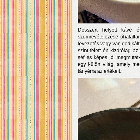
Desszert helyett kávé é
szemrevételezése óhatatlan
levezetés vagy van dedikál
szint felett én kizárólag a
séf és képes jól megmutat
egy külön világ, amely me
tányérra az értékeit.