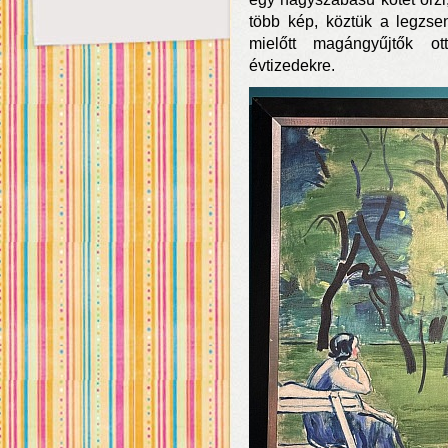
több kép, köztük a legzse
mielőtt magángyűjtők o
évtizedekre.