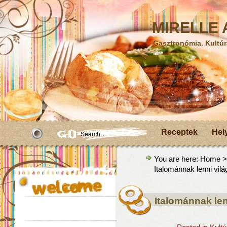
MIRELLE A
Gasztronómia. Kultúr
Receptek
Hel
You are here:
Home
Italománnak lenni vil
Italománnak len