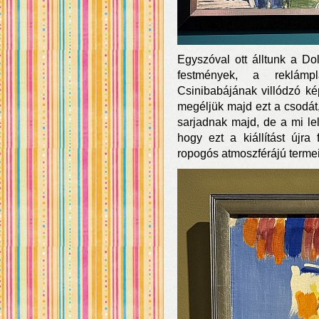
Egyszóval ott álltunk a Dol
festmények, a reklámp
Csinibabájának villódzó ké
megéljük majd ezt a csodát
sarjadnak majd, de a mi lel
hogy ezt a kiállítást újr
ropogós atmoszférájú termei