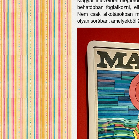
Magyar Intézetben megford
behatóbban foglalkozni, el
Nem csak alkotásokban mé
olyan sorában, amelyekből 2