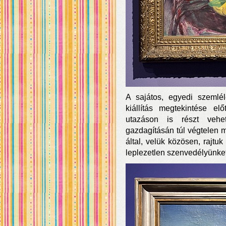
A sajátos, egyedi szemlél
kiállítás megtekintése el
utazáson is részt vehe
gazdagításán túl végtelen mu
által, velük közösen, rajtuk
leplezetlen szenvedélyünket