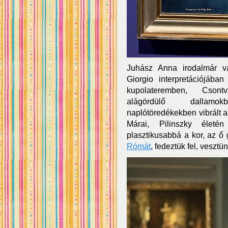
Juhász Anna irodalmár v
Giorgio interpretációjába
kupolateremben, Csont
alágördülő dallamok
naplótöredékekben vibrált a
Márai, Pilinszky életé
plasztikusabbá a kor, az ő 
Rómát
, fedeztük fel, vesztü