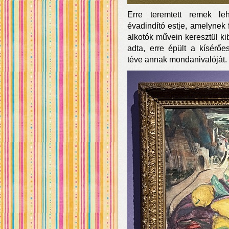
Erre teremtett remek le
évadindító estje, amelynek 
alkotók művein keresztül kib
adta, erre épült a kísérőe
téve annak mondanivalóját.