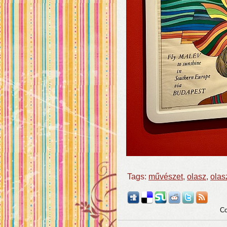
Tags:
művészet
,
olasz
,
olas
Co