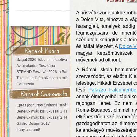
Posted in
Kultú
A húsvéti szünetünkbe robba
a Dolce Vita, elhozva a vág
harangjait, amelyek addig
légmozgásaira, de innentő
szédülten keringtünk a term
és itáliai létezést. A
Dolce V
magyar képzőművészek, 
műveinek ad otthont.
Sziget 2026: több mint fesztivál, egy városnyi élmény
Az újrakódolt Toszkána
A Római Iskola bemutatásá
STRAND Fesztivál 2026: a Balaton partján a nyár még tart!
szerveződött, az elsőt a Ki
Tizenkettedikén biztosan a miénk a Sziget!
felesége, Hikádi Erzsébet c
Odüsszeia
lévő
Palazzo Falconieribe
annak élményeiből táplálkoz
rajongani lehet. Ez nem 
Epres joghurtos túrótorta, sütés nélkül
Róma-Budapest címmel ny
Benelux nyár, kis luxussal 2: Hollandia
elképesztően széles merítés
Benelux nyár, kis luxussal 2: Hollandia
gazdagodhatott az élménytá
Gastro Design 2017
Irány a strand!
kalandvágyó művészetrajong
egy nagyszabású kötet őrzi, 