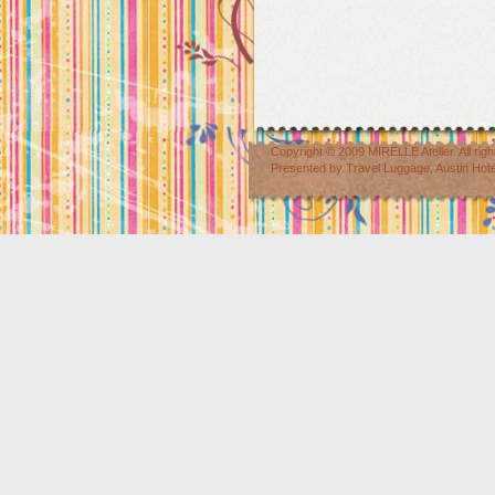
Copyright © 2009
MIRELLE Atelier
. All r
Presented by
Travel Luggage
,
Austin Hot