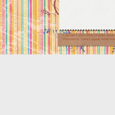
Copyright © 2009
MIRELLE Atelier
. All r
Presented by
Travel Luggage
,
Austin Hot