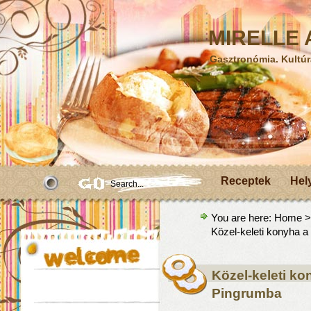
MIRELLE A
Gasztronómia. Kultúr
Receptek
Hel
You are here:
Home
Közel-keleti konyha 
Közel-keleti k
Pingrumba