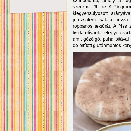
szimbóluma, amely a régi
szerepet tölt be. A Pingru
kiegyensúlyozott arányáva
jeruzsálemi saláta hozza 
roppanós textúrát. A friss
tiszta olívaolaj elegye csod
amit gőzölgő, puha pitával 
de pirított gluténmentes ken