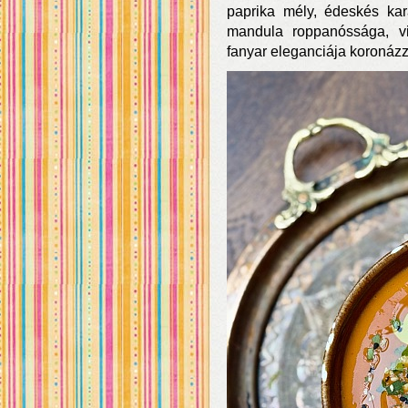
paprika mély, édeskés kar
mandula roppanóssága, vib
fanyar eleganciája koronáz