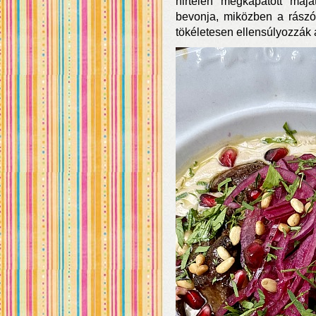
hirtelen megkapatott máj
bevonja, miközben a rászór
tökéletesen ellensúlyozzák 