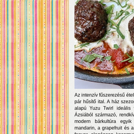
Az intenzív fűszerezésű éte
pár hűsítő ital. A ház szez
alapú Yuzu Twirl ideális 
Ázsiából származó, rendkív
modern bárkultúra egyik
mandarin, a grapefruit és a