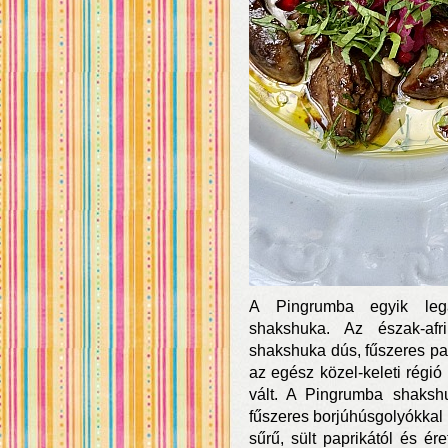
A Pingrumba egyik lega
shakshuka. Az észak-afri
shakshuka dús, fűszeres pa
az egész közel-keleti régi
vált. A Pingrumba shakshu
fűszeres borjúhúsgolyókkal g
sűrű, sült paprikától és ér