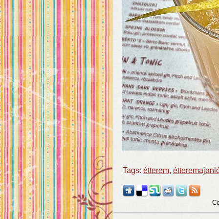
Tags:
étterem
,
étteremajanl
Co