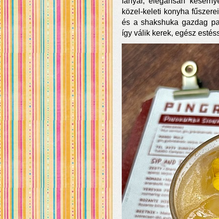
fanyar, elegánsan keserny
közel-keleti konyha fűszere
és a shakshuka gazdag pa
így válik kerek, egész esté