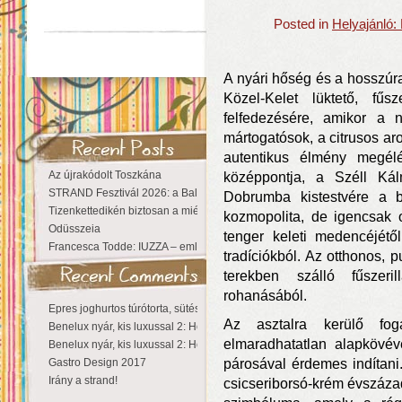
Posted in
Helyajánló:
A nyári hőség és a hosszúra
Közel-Kelet lüktető, fűs
felfedezésére, amikor a 
mártogatósok, a citrusos ar
autentikus élmény megél
Az újrakódolt Toszkána
középpontja, a Széll Ká
STRAND Fesztivál 2026: a Balaton partján a nyár még tart!
Dobrumba kistestvére a b
Tizenkettedikén biztosan a miénk a Sziget!
kozmopolita, de igencsak 
Odüsszeia
tenger keleti medencéjétő
Francesca Todde: IUZZA – emlékezet, táj és irodalom találkozása a Ma
tradíciókból. Az otthonos, 
terekben szálló fűszeri
rohanásából.
Epres joghurtos túrótorta, sütés nélkül
Az asztalra kerülő fog
Benelux nyár, kis luxussal 2: Hollandia
elmaradhatatlan alapkövé
Benelux nyár, kis luxussal 2: Hollandia
Gastro Design 2017
párosával érdemes indítani
Irány a strand!
csicseriborsó-krém évszáza