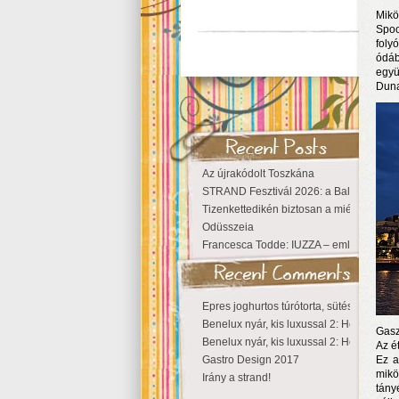
Mikö
Spoo
foly
ódáb
együ
Duna
Az újrakódolt Toszkána
STRAND Fesztivál 2026: a Balaton partjá
Tizenkettedikén biztosan a miénk a Szige
Odüsszeia
Francesca Todde: IUZZA – emlékezet, tá
Epres joghurtos túrótorta, sütés nélkül
Benelux nyár, kis luxussal 2: Hollandia
Gasz
Benelux nyár, kis luxussal 2: Hollandia
Az é
Gastro Design 2017
Ez a
mikö
Irány a strand!
tány