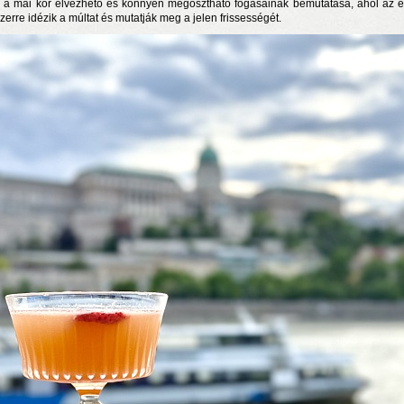
a a mai kor élvezhető és könnyen megosztható fogásainak bemutatása, ahol az é
zerre idézik a múltat és mutatják meg a jelen frissességét.