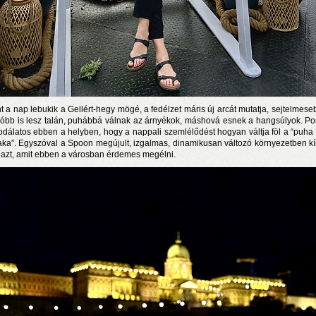
t a nap lebukik a Gellért-hegy mögé, a fedélzet máris új arcát mutatja, sejtelmese
óbb is lesz talán, puhábbá válnak az árnyékok, máshová esnek a hangsúlyok. Po
odálatos ebben a helyben, hogy a nappali szemlélődést hogyan váltja föl a “puha 
aka”. Egyszóval a Spoon megújult, izgalmas, dinamikusan változó környezetben kí
azt, amit ebben a városban érdemes megélni.