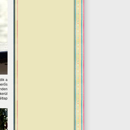
dik a
merős
inden
kerül
étlap