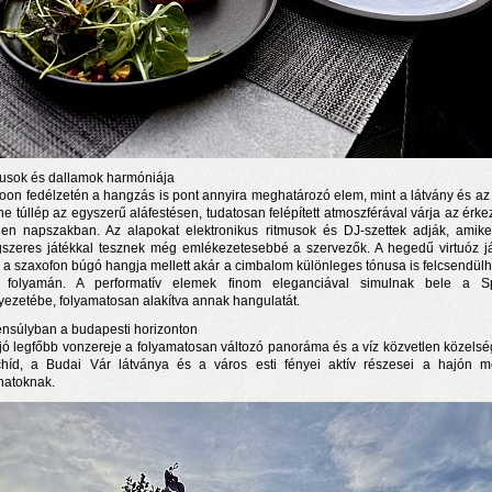
usok és dallamok harmóniája
oon fedélzetén a hangzás is pont annyira meghatározó elem, mint a látvány és az 
ne túllép az egyszerű aláfestésen, tudatosan felépített atmoszférával várja az érke
en napszakban. Az alapokat elektronikus ritmusok és DJ-szettek adják, amike
szeres játékkal tesznek még emlékezetesebbé a szervezők. A hegedű virtuóz j
 a szaxofon búgó hangja mellett akár a cimbalom különleges tónusa is felcsendülh
e folyamán. A performatív elemek finom eleganciával simulnak bele a S
yezetébe, folyamatosan alakítva annak hangulatát.
nsúlyban a budapesti horizonton
jó legfőbb vonzereje a folyamatosan változó panoráma és a víz közvetlen közelsé
híd, a Budai Vár látványa és a város esti fényei aktív részesei a hajón m
anatoknak.