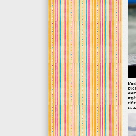
Mind
buda
elem
fogá
előt
és az