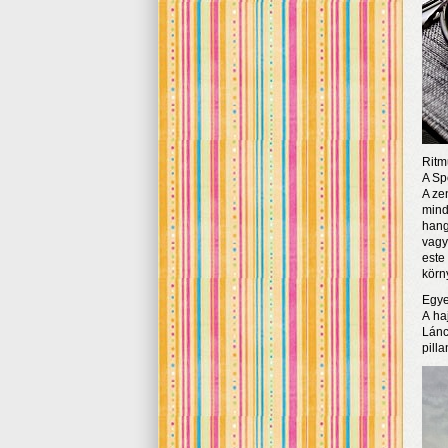
Ritm
A Sp
A ze
mind
hang
vagy
est
körn
Egye
A ha
Lánc
pill