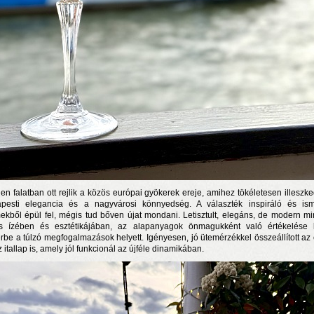
en falatban ott rejlik a közös európai gyökerek ereje, amihez tökéletesen illeszke
pesti elegancia és a nagyvárosi könnyedség. A választék inspiráló és is
ekből épül fel, mégis tud bőven újat mondani. Letisztult, elegáns, de modern m
s ízében és esztétikájában, az alapanyagok önmagukként való értékelése 
érbe a túlzó megfogalmazások helyett. Igényesen, jó ütemérzékkel összeállított az 
 itallap is, amely jól funkcionál az újféle dinamikában.