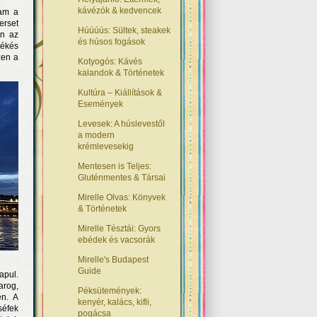
kávézók & kedvencek
tam a
erset
Húúúús: Sültek, steakek
an az
és húsos fogások
békés
zen a
Kotyogós: Kávés
kalandok & Történetek
Kultúra – Kiállítások &
Események
Levesek: A húslevestől
a modern
krémlevesekig
Mentesen is Teljes:
Gluténmentes & Társai
Mirelle Olvas: Könyvek
& Történetek
Mirelle Tésztái: Gyors
ebédek és vacsorák
Mirelle's Budapest
Guide
apul.
arog,
Péksütemények:
én. A
kenyér, kalács, kifli,
séfek
pogácsa