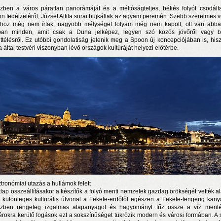
zben a város páratlan panorámáját és a méltóságteljes, békés folyót csodál
n fedélzetéről, József Attila sorai bujkáltak az agyam peremén. Szebb szerelmes v
óhoz még nem írtak, nagyobb mélységet folyam még nem kapott, ott van abb
an minden, amit csak a Duna jelképez, legyen szó közös jövőről vagy 
ttélésről. Ez utóbbi gondolatiság jelenik meg a Spoon új koncepciójában is, his
 által testvéri viszonyban lévő országok kultúráját helyezi előtérbe.
n a nyár még tart!
t!
j és irodalom találkozása a Mai Manó Házban
tronómiai utazás a hullámok felett
tlap összeállításakor a készítők a folyó menti nemzetek gazdag örökségét vették al
 különleges kulturális útvonal a Fekete-erdőtől egészen a Fekete-tengerig kany
zben rengeteg izgalmas alapanyagot és hagyományt fűz össze a víz ment
érokra kerülő fogások ezt a sokszínűséget tükrözik modern és városi formában. A 