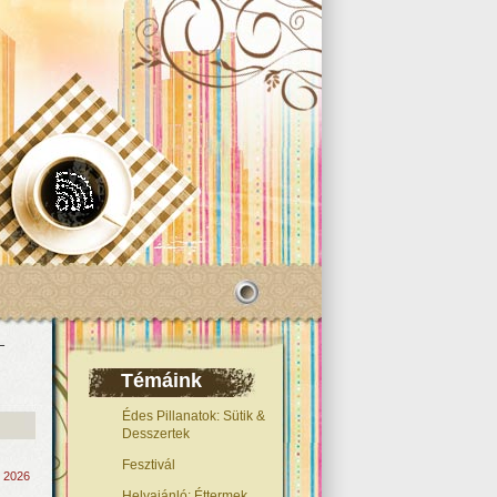
–
Témáink
Édes Pillanatok: Sütik &
Desszertek
Fesztivál
, 2026
Helyajánló: Éttermek,