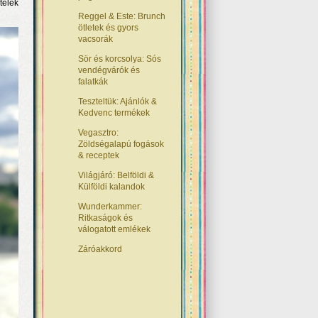
telek
Reggel & Este: Brunch
ötletek és gyors
vacsorák
Sör és korcsolya: Sós
vendégvárók és
falatkák
Teszteltük: Ajánlók &
Kedvenc termékek
Vegasztro:
Zöldségalapú fogások
& receptek
Világjáró: Belföldi &
Külföldi kalandok
Wunderkammer:
Ritkaságok és
válogatott emlékek
Záróakkord