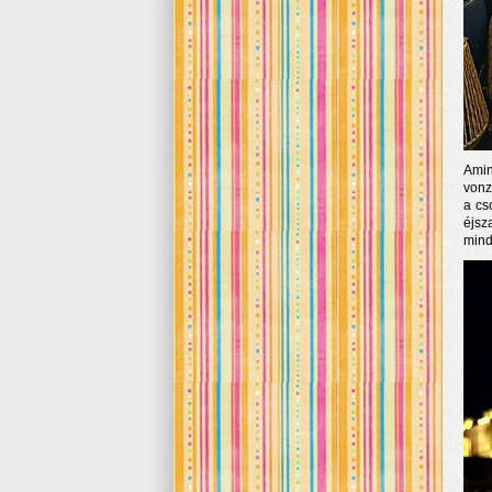
Amin
vonz
a cs
éjsz
mind