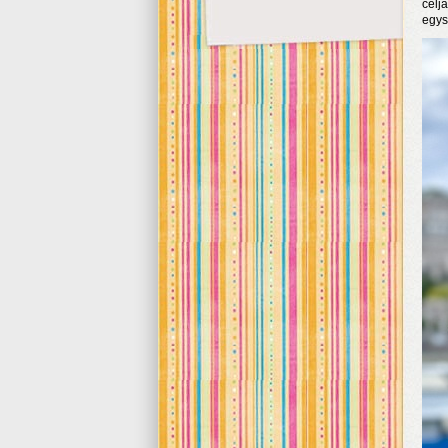
célj
egys