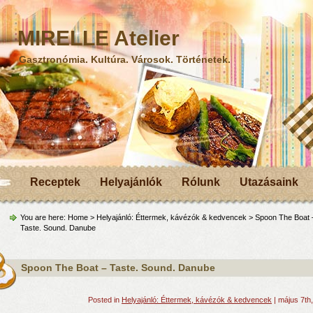
MIRELLE Atelier
Gasztronómia. Kultúra. Városok. Történetek.
Receptek
Helyajánlók
Rólunk
Utazásaink
You are here:
Home
>
Helyajánló: Éttermek, kávézók & kedvencek
> Spoon The Boat 
Taste. Sound. Danube
Spoon The Boat – Taste. Sound. Danube
Posted in
Helyajánló: Éttermek, kávézók & kedvencek
| május 7th