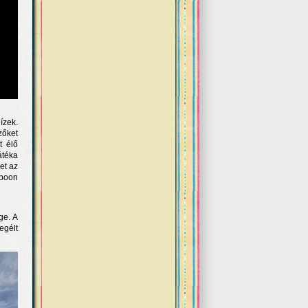
ízek.
zőket
t élő
átéka
et az
poon
ge. A
egélt