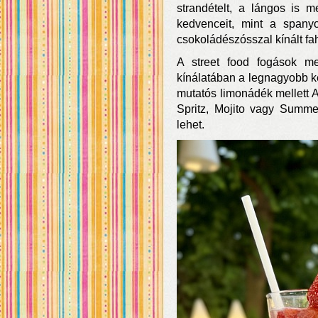
strandételt, a lángos is m
kedvenceit, mint a spanyo
csokoládészósszal kínált fa
A street food fogások mel
kínálatában a legnagyobb k
mutatós limonádék mellett A
Spritz, Mojito vagy Summe
lehet.