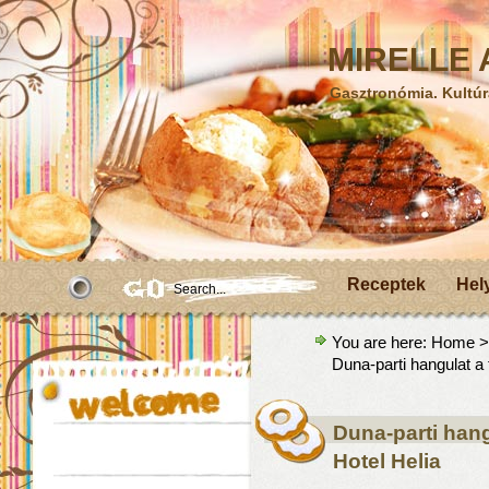
MIRELLE A
Gasztronómia. Kultúr
Receptek
Hel
You are here:
Home
Duna-parti hangulat a
Duna-parti han
Hotel Helia