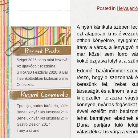
Posted in
Helyajánl
A nyári kánikula szépen le
ezt alaposan ki is élvezzü
otthon kényelme, nyugalma
irány a város, a lenyugvó 
már közel sem forró vár
Sziget 2026: több mint fesztivál, egy városnyi élmény
koktélozgatva folyhat a szün
Az újrakódolt Toszkána
Edömér barátnőmmel szeret
STRAND Fesztivál 2026: a Balaton partján a nyár még tart!
része, hogy a szezonnak é
Tizenkettedikén biztosan a miénk a Sziget!
keresünk fel, ízeket ku
Odüsszeia
társaságát és a finom falato
kifejezetten teraszra vágy
könnyed, nyárias fogásokat
Epres joghurtos túrótorta, sütés nélkül
évvel ezelőtt már bebizon
Benelux nyár, kis luxussal 2: Hollandia
lehet bármilyen ebédnek 
Benelux nyár, kis luxussal 2: Hollandia
Gastro Design 2017
Duna partjára futó felújí
Irány a strand!
választékkal is várja a vend