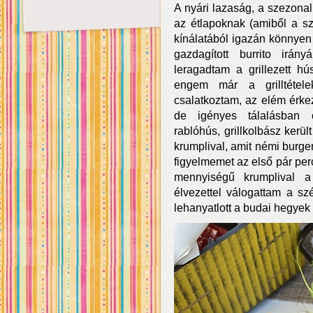
A nyári lazaság, a szezonali
az étlapoknak (amiből a sz
kínálatából igazán könnyen
gazdagított burrito irá
leragadtam a grillezett hú
engem már a grilltétele
csalatkoztam, az elém érkez
de igényes tálalásban c
rablóhús, grillkolbász kerül
krumplival, amit némi burger
figyelmemet az első pár per
mennyiségű krumplival a
élvezettel válogattam a s
lehanyatlott a budai hegyek