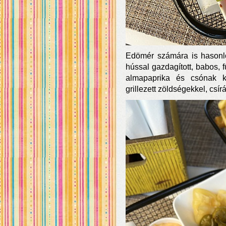
Edömér számára is hasonló
hússal gazdagított, babos, fű
almapaprika és csónak kru
grillezett zöldségekkel, csírá