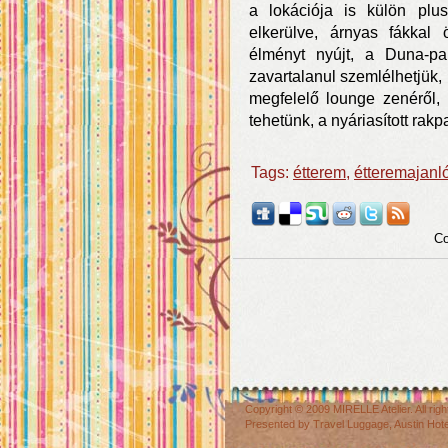
a lokációja is külön plu
elkerülve, árnyas fákkal 
élményt nyújt, a Duna-par
zavartalanul szemlélhetjük
megfelelő lounge zenéről,
tehetünk, a nyáriasított rak
Tags:
étterem
,
étteremajanl
Co
Copyright © 2009
MIRELLE Atelier
. All r
Presented by
Travel Luggage
,
Austin Hot