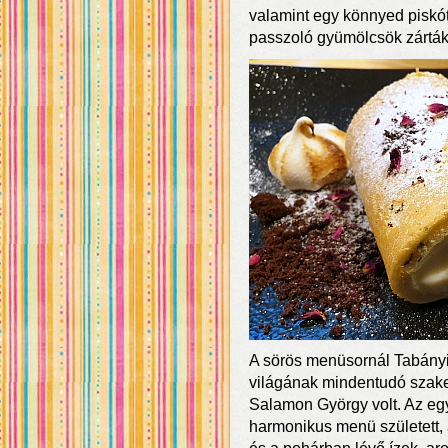
valamint egy könnyed piskót
passzoló gyümölcsök zárták
A sörös menüsornál Tabányi
világának mindentudó szake
Salamon György volt. Az eg
harmonikus menü született, 