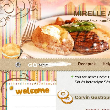
MIRELLE A
Gasztronómia. Kultúr
Receptek
Hel
You are here:
Home
Sör és korcsolya: Só
Corvin Gastro