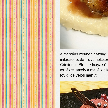
A markáns ízekben gazdag s
mikrosörfőzde – gyümölcsös
Criminelle Blonde Inaya söré
terítékre, amely a mellé kín
rövid, de velős menüt.