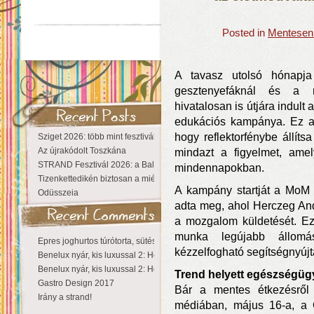
Posted in
Mentesen 
A tavasz utolsó hónapja
gesztenyefáknál és a 
hivatalosan is útjára indul
edukációs kampánya. Ez a 
hogy reflektorfénybe állíts
Sziget 2026: több mint fesztivál, egy városnyi élmény
Az újrakódolt Toszkána
mindazt a figyelmet, amel
STRAND Fesztivál 2026: a Balaton partján a nyár még tart!
mindennapokban.
Tizenkettedikén biztosan a miénk a Sziget!
A kampány startját a MoM 
Odüsszeia
adta meg, ahol Herczeg And
a mozgalom küldetését. Ez 
munka legújabb állomá
Epres joghurtos túrótorta, sütés nélkül
kézzelfogható segítségnyújtá
Benelux nyár, kis luxussal 2: Hollandia
Benelux nyár, kis luxussal 2: Hollandia
Trend helyett egészségüg
Gastro Design 2017
Bár a mentes étkezésről 
Irány a strand!
médiában, május 16-a, a C