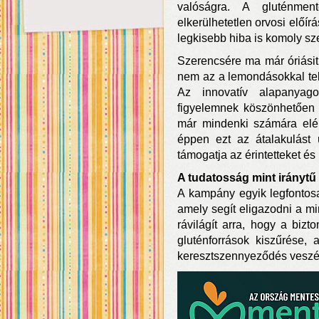
valóságra. A gluténme
elkerülhetetlen orvosi előí
legkisebb hiba is komoly sze
Szerencsére ma már óriásit
nem az a lemondásokkal teli,
Az innovatív alapanyago
figyelemnek köszönhetően 
már mindenki számára elér
éppen ezt az átalakulást 
támogatja az érintetteket és
A tudatosság mint iránytű
A kampány egyik legfontosa
amely segít eligazodni a m
rávilágít arra, hogy a bizt
gluténforrások kiszűrése, 
keresztszennyeződés veszé