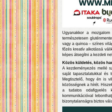
Ugyanakkor a mozgalom a
természetesen gluténmente
vagy a quinoa – színes vilá
főzés kreatív alkotássá vál
képes átsegítni a kezdeti 
Közös küldetés, közös ha
A kezdeményezés mellé sz
saját tapasztalatukkal és 
Megtisztelő, hogy én is v
közösségnek a hírét. Hisze
a tudatos odafigyelés
kommunikációval lebontha
bizonytalanságra biztos vál