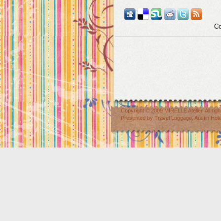
Co
Copyright © 2009
MIRELLE Atelier
. All r
Presented by
Travel Luggage
,
Austin Hot