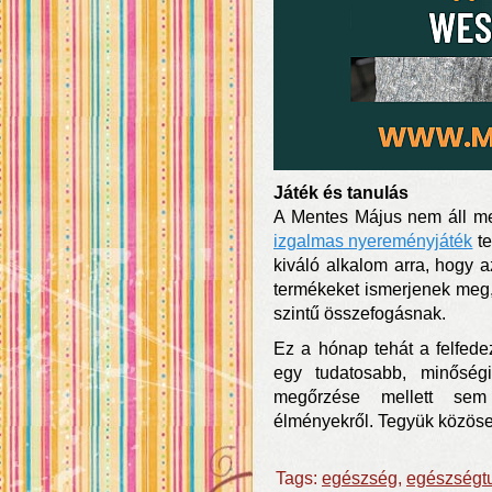
Játék és tanulás
A Mentes Május nem áll me
izgalmas nyereményjáték
te
kiváló alkalom arra, hogy a
termékeket ismerjenek meg
szintű összefogásnak.
Ez a hónap tehát a felfede
egy tudatosabb, minőség
megőrzése mellett sem
élményekről. Tegyük közös
Tags:
egészség
,
egészségt