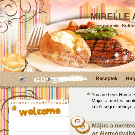
MIRELLE A
Gasztronómia. Kultúr
Receptek
Hel
You are here:
Home
Május a mentes tudat
közösségi élménnyé v
Május a mentes
az életmódvált