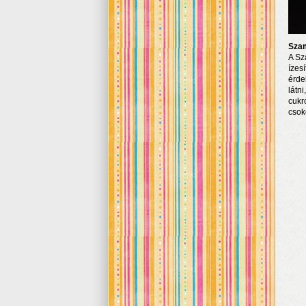
Sza
A Sz
ízes
érde
látn
cukr
csok