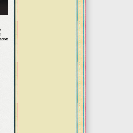
k
m
adott