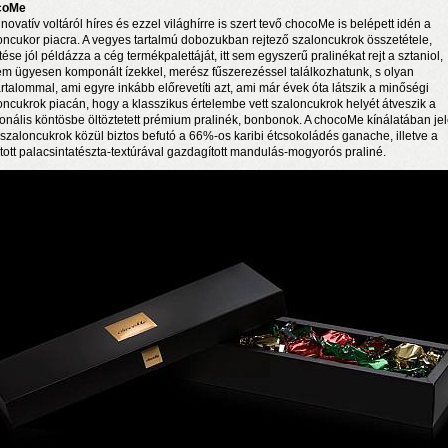
coMe
novatív voltáról híres és ezzel világhírre is szert tevő chocoMe is belépett idén a
oncukor piacra. A vegyes tartalmú dobozukban rejtező szaloncukrok összetétele,
tése jól példázza a cég termékpalettáját, itt sem egyszerű pralinékat rejt a sztaniol,
m ügyesen komponált ízekkel, merész fűszerezéssel találkozhatunk, s olyan
artalommal, ami egyre inkább előrevetíti azt, ami már évek óta látszik a minőségi
oncukrok piacán, hogy a klasszikus értelembe vett szaloncukrok helyét átveszik a
onális köntösbe öltöztetett prémium pralinék, bonbonok. A chocoMe kínálatában je
 szaloncukrok közül biztos befutó a 66%-os karibi étcsokoládés ganache, illetve a
ított palacsintatészta-textúrával gazdagított mandulás-mogyorós praliné.