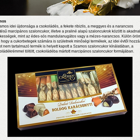
mos
amos idei újdonsága a csokoládés, a fekete ribizlis, a meggyes és a narancsos
ítésű marcipános szaloncukor, illetve a praliné alapú szaloncukrok között is akadna
kességek, mint az édes-sós mandulanugátos vagy a mézes-narancsos. Külön örö
i, hogy a cukorbetegek számára is születnek minőségi termékek, az idei évtől hozzá
ot nem tartalmazó termék is helyett kapott a Szamos szaloncukor kínálatában, a
oládékrémmel töltött, csokoládéba mártott marcipános szaloncukor formájában.