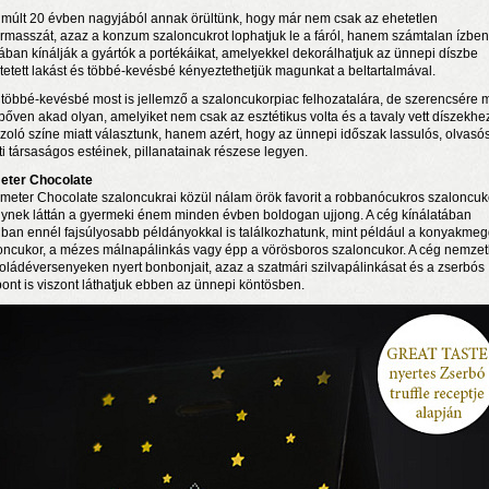
lmúlt 20 évben nagyjából annak örültünk, hogy már nem csak az ehetetlen
rmasszát, azaz a konzum szaloncukrot lophatjuk le a fáról, hanem számtalan ízben
ában kínálják a gyártók a portékáikat, amelyekkel dekorálhatjuk az ünnepi díszbe
ztetett lakást és többé-kevésbé kényeztethetjük magunkat a beltartalmával.
 többé-kevésbé most is jellemző a szaloncukorpiac felhozatalára, de szerencsére 
bőven akad olyan, amelyiket nem csak az esztétikus volta és a tavaly vett díszekhe
zoló színe miatt választunk, hanem azért, hogy az ünnepi időszak lassulós, olvasós
ti társaságos estéinek, pillanatainak részese legyen.
eter Chocolate
meter Chocolate szaloncukrai közül nálam örök favorit a robbanócukros szaloncuk
ynek láttán a gyermeki énem minden évben boldogan ujjong. A cég kínálatában
ban ennél fajsúlyosabb példányokkal is találkozhatunk, mint például a konyakme
n a nyár még tart!
oncukor, a mézes málnapálinkás vagy épp a vörösboros szaloncukor. A cég nemzet
t!
oládéversenyeken nyert bonbonjait, azaz a szatmári szilvapálinkásat és a zserbós
ont is viszont láthatjuk ebben az ünnepi köntösben.
j és irodalom találkozása a Mai Manó Házban