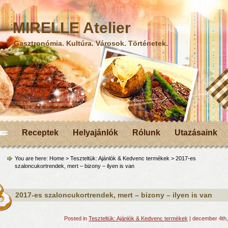
MIRELLE Atelier
Gasztronómia. Kultúra. Városok. Történetek.
Receptek
Helyajánlók
Rólunk
Utazásaink
You are here:
Home
>
Teszteltük: Ajánlók & Kedvenc termékek
> 2017-es
szaloncukortrendek, mert – bizony – ilyen is van
2017-es szaloncukortrendek, mert – bizony – ilyen is van
Posted in
Teszteltük: Ajánlók & Kedvenc termékek
| december 4th