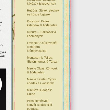
kávézók & kedvencek
,
Húúúús: Sültek, steakek
és húsos fogások
Kotyogós: Kávés
ma
kalandok & Történetek
z
,
Kultúra – Kiállítások &
Események
Levesek: A húslevestől
or,
a modern
krémlevesekig
ggyes
közi
Mentesen is Teljes:
Gluténmentes & Társai
Mirelle Olvas: Könyvek
& Történetek
Mirelle Tésztái: Gyors
ebédek és vacsorák
Mirelle's Budapest
Guide
Péksütemények:
kenyér, kalács, kifli,
pogácsa