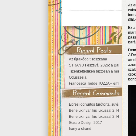
Az e
cuko
form
öltö
Ez a
már 
pass
bará
Dem
A De
Az újrakódolt Toszkána
amel
azon
STRAND Fesztivál 2026: a Balaton partjá
szal
Tizenkettedikén biztosan a miénk a Szige
csok
Odüsszeia
bonb
Francesca Todde: IUZZA – emlékezet, tá
Epres joghurtos túrótorta, sütés nélkül
Benelux nyár, kis luxussal 2: Hollandia
Benelux nyár, kis luxussal 2: Hollandia
Gastro Design 2017
Irány a strand!