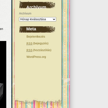
Archívum
Archívum
Meta
len
Bejelentkezés
(bejegyzés)
RSS
(hozzászólás)
RSS
WordPress.org