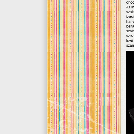
cho
Az in
szal
ízesí
hane
belt
szal
szez
lévő
szár