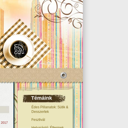
Témáink
Édes Pillanatok: Sütik &
Desszertek
Fesztivál
, 2017
Helyajánló: Éttermek,