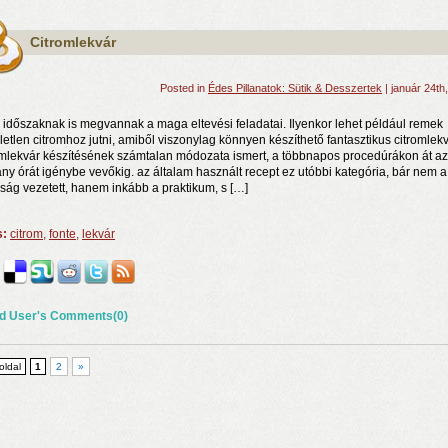
Citromlekvár
Posted in
Édes Pillanatok: Sütik & Desszertek
| január 24th
li időszaknak is megvannak a maga eltevési feladatai. Ilyenkor lehet például remek
letlen citromhoz jutni, amiből viszonylag könnyen készíthető fantasztikus citromlekv
omlekvár készítésének számtalan módozata ismert, a többnapos procedúrákon át az
ny órát igénybe vevőkig. az általam használt recept ez utóbbi kategória, bár nem a
aság vezetett, hanem inkább a praktikum, s […]
s:
citrom
,
fonte
,
lekvár
d User's Comments(0)
 oldal
1
2
»