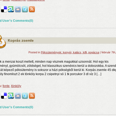
d User's Comments(0)
Koprás zsemle
Posted in
Péksütemények: kenyér, kalács, kifli, pogácsa
| február 7th
k a menzai koszt mellett, minden nap visznek magukkal uzsonnát. Hol egy kis
ményt, gyümölcsöt, zöldséget, hol klasszikus szendvics kerül a dobozokba. A szend
ját képező péksütemény is sokszor a házi pékségből kerül ki. Korpás zsemle 45 dk
ly finomliszt 2 ek tönköly korpa 2 csipetnyi só 1 tk porcukor 3 dl víz 3 […]
s:
fonte
,
tönköly
d User's Comments(0)