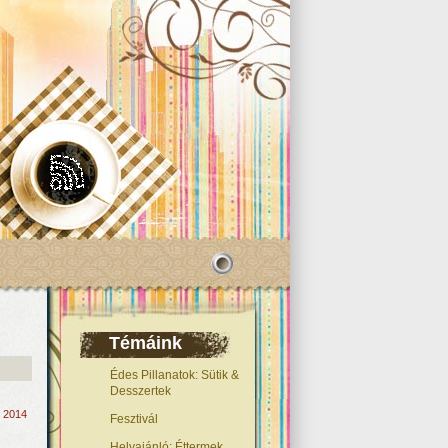
Témáink
Édes Pillanatok: Sütik &
Desszertek
, 2014
Fesztivál
Helyajánló: Éttermek,