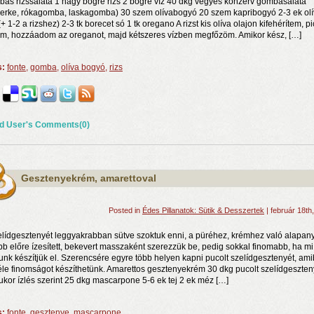
ás rizssaláta 1 nagy bögre rizs 2 bögre víz 40 dkg vegyes konzerv gombasaláta
perke, rókagomba, laskagomba) 30 szem olívabogyó 20 szem kapribogyó 2-3 ek ol
(+ 1-2 a rizshez) 2-3 tk borecet só 1 tk oregano A rizst kis olíva olajon kifehérítem, pi
m, hozzáadom az oreganot, majd kétszeres vízben megfőzöm. Amikor kész, […]
s:
fonte
,
gomba
,
olíva bogyó
,
rizs
d User's Comments(0)
rosnyi élmény
n a nyár még tart!
Gesztenyekrém, amarettoval
t!
Posted in
Édes Pillanatok: Sütik & Desszertek
| február 18th
elídgesztenyét leggyakrabban sütve szoktuk enni, a püréhez, krémhez való alapan
bb előre ízesített, bekevert masszaként szerezzük be, pedig sokkal finomabb, ha mi
nk készítjük el. Szerencsére egyre több helyen kapni pucolt szelídgesztenyét, ami
éle finomságot készíthetünk. Amarettos gesztenyekrém 30 dkg pucolt szelídgeszte
ukor ízlés szerint 25 dkg mascarpone 5-6 ek tej 2 ek méz […]
s:
fonte
,
gesztenye
,
mascarpone