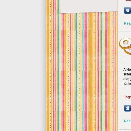
Rea
A Nő
süte
alap
tönkö
Tag
Rea