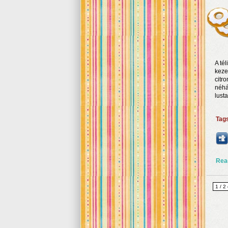
A té
keze
citr
néhá
lust
Tag
Rea
1 / 2