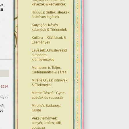
kávézók & kedvencek
íva
cit
Húúúús: Sültek, steakek
és húsos fogások
Kotyogós: Kávés
kalandok & Történetek
Kultúra – Kiállítások &
Események
Levesek: A húslevestől
a modern
krémlevesekig
Mentesen is Teljes:
Gluténmentes & Társai
Mirelle Olvas: Könyvek
& Történetek
, 2014
Mirelle Tésztái: Gyors
yagot
ebédek és vacsorák
Mirelle's Budapest
ből
Guide
nye
Péksütemények:
kenyér, kalács, kifli,
pogácsa