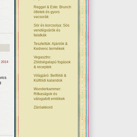
Reggel & Este: Brunch
ötletek és gyors
vacsorák
Sör és korcsolya: Sós
vendégvárók és
falatkák
Teszteltük: Ajánlók &
Kedvenc termékek
Vegasztro:
, 2014
Zöldségalapú fogások
& receptek
Világjáró: Belföldi &
vics
Külföldi kalandok
g
Wunderkammer:
Ritkaságok és
válogatott emlékek
Záróakkord