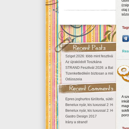
Gomb
(csi
olaj 
sózo
Tag
Rea
Sziget 2026: több mint fesztivál, egy vá
Az újrakódolt Toszkána
STRAND Fesztivál 2026: a Balaton partjá
Tizenkettedikén biztosan a miénk a Szige
Odüsszeia
A sz
Epres joghurtos túrótorta, sütés nélkül
inká
Benelux nyár, kis luxussal 2: Hollandia
magu
Benelux nyár, kis luxussal 2: Hollandia
sokf
porc
Gastro Design 2017
Irány a strand!
Tag