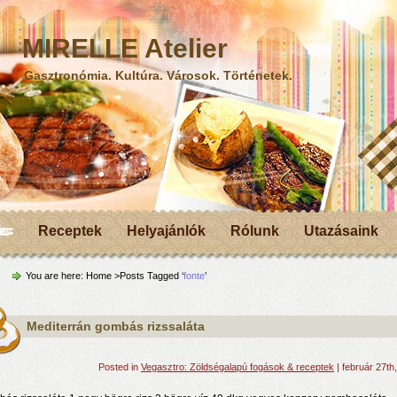
MIRELLE Atelier
Gasztronómia. Kultúra. Városok. Történetek.
Receptek
Helyajánlók
Rólunk
Utazásaink
You are here:
Home
>Posts Tagged ‘
fonte
’
Mediterrán gombás rizssaláta
Posted in
Vegasztro: Zöldségalapú fogások & receptek
| február 27th