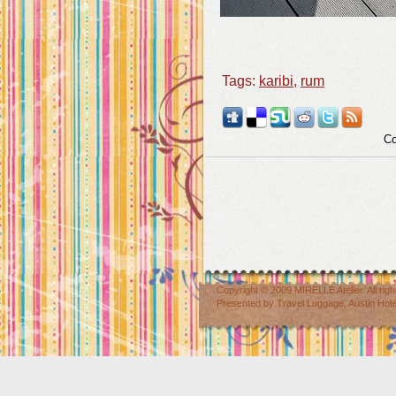
Tags:
karibi
,
rum
Co
Copyright © 2009
MIRELLE Atelier
. All r
Presented by
Travel Luggage
,
Austin Hot