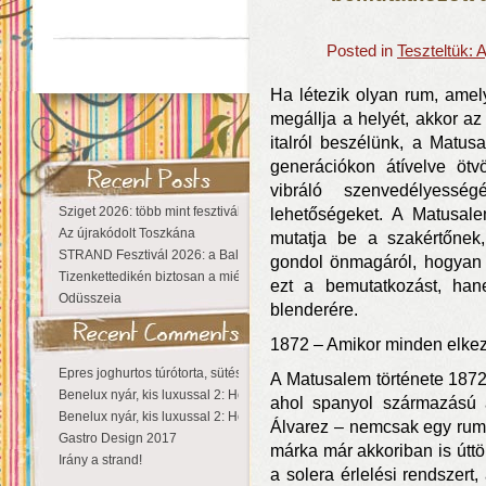
Posted in
Teszteltük:
Ha létezik olyan rum, amely
megállja a helyét, akkor 
italról beszélünk, a Matu
generációkon átívelve ötv
vibráló szenvedélyessé
Sziget 2026: több mint fesztivál, egy városnyi élmény
lehetőségeket. A Matusale
Az újrakódolt Toszkána
mutatja be a szakértőnek,
STRAND Fesztivál 2026: a Balaton partján a nyár még tart!
gondol önmagáról, hogyan 
Tizenkettedikén biztosan a miénk a Sziget!
ezt a bemutatkozást, han
Odüsszeia
blenderére.
1872 – Amikor minden elke
Epres joghurtos túrótorta, sütés nélkül
A Matusalem története 1872
Benelux nyár, kis luxussal 2: Hollandia
ahol spanyol származású a
Benelux nyár, kis luxussal 2: Hollandia
Álvarez – nemcsak egy rum
Gastro Design 2017
márka már akkoriban is úttö
Irány a strand!
a solera érlelési rendszert