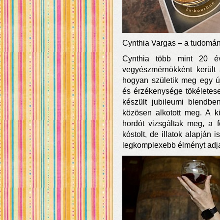
Cynthia Vargas – a tudomán
Cynthia több mint 20 é
vegyészmérnökként került
hogyan születik meg egy új
és érzékenysége tökéletese
készült jubileumi blendben
közösen alkotott meg. A k
hordót vizsgáltak meg, a 
kóstolt, de illatok alapján
legkomplexebb élményt adj