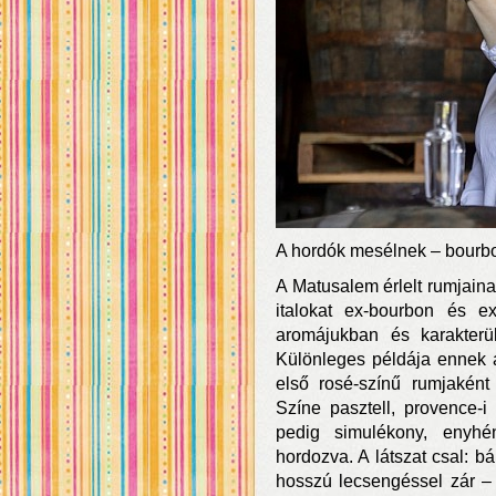
A hordók mesélnek – bourbo
A Matusalem érlelt rumjaina
italokat ex-bourbon és ex
aromájukban és karakter
Különleges példája ennek a
első rosé-színű rumjaként 
Színe pasztell, provence-i 
pedig simulékony, enyhé
hordozva. A látszat csal: b
hosszú lecsengéssel zár –