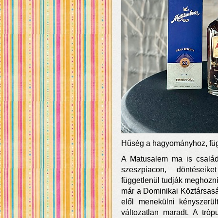
Hűség a hagyományhoz, füg
A Matusalem ma is családi
szeszpiacon, döntéseike
függetlenül tudják meghozni
már a Dominikai Köztársaság
elől menekülni kényszerül
változatlan maradt. A tró