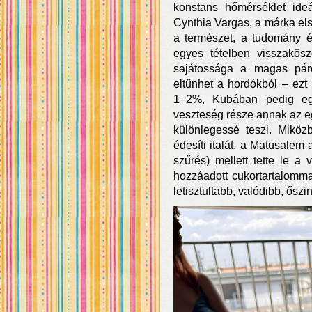
konstans hőmérséklet ideál
Cynthia Vargas, a márka els
a természet, a tudomány
egyes tételben visszakösz
sajátossága a magas pár
eltűnhet a hordókból – ezt
1–2%, Kubában pedig eg
veszteség része annak az eg
különlegessé teszi. Miköz
édesíti italát, a Matusalem 
szűrés) mellett tette le a
hozzáadott cukortartalomm
letisztultabb, valódibb, őszi