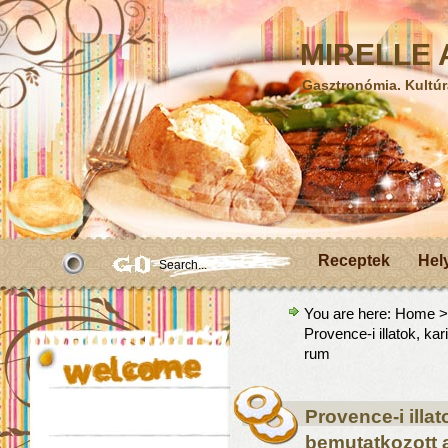
MIRELLE A
Gasztronómia. Kultúr
Receptek
Hel
You are here:
Home
Provence-i illatok, k
rum
Provence-i illat
bemutatkozott 