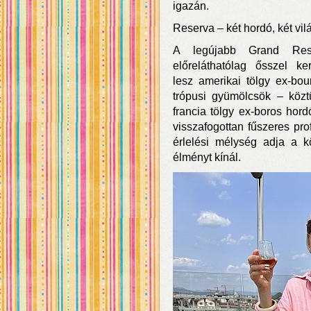
igazán.
Reserva – két hordó, két vil
A legújabb Grand Rese
előreláthatólag ősszel ke
lesz amerikai tölgy ex-bou
trópusi gyümölcsök – köz
francia tölgy ex-boros hor
visszafogottan fűszeres pro
érlelési mélység adja a k
élményt kínál.