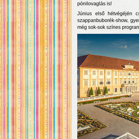
pónilovaglás is!
Június első hétvégéjén cs
szappanbuborék-show, gye
még sok-sok színes program 