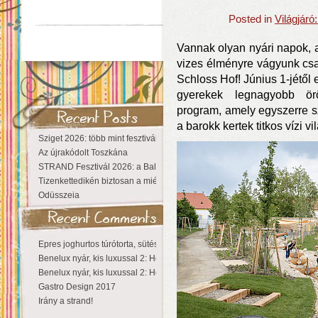
Posted in
Világjáró
Vannak olyan nyári napok, a
vizes élményre vágyunk csa
Schloss Hof! Június 1-jétől
gyerekek legnagyobb örö
program, amely egyszerre sz
a barokk kertek titkos vízi v
Sziget 2026: több mint fesztivál, egy városnyi élmény
Az újrakódolt Toszkána
STRAND Fesztivál 2026: a Balaton partján a nyár még tart!
Tizenkettedikén biztosan a miénk a Sziget!
Odüsszeia
Epres joghurtos túrótorta, sütés nélkül
Benelux nyár, kis luxussal 2: Hollandia
Benelux nyár, kis luxussal 2: Hollandia
Gastro Design 2017
Irány a strand!