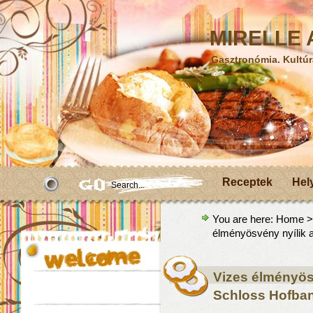
MIRELLE A
Gasztronómia. Kultúr
Receptek
Hel
You are here:
Home
élményösvény nyílik 
Vizes élményös
Schloss Hofban