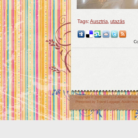
Tags:
Ausztria
,
utazás
Co
Copyright © 2009
MIRELLE Atelier
. All r
Presented by
Travel Luggage
,
Austin Hot