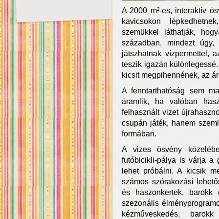
A 2000 m²-es, interaktív 
kavicsokon lépkedhetnek
szemükkel láthatják, hog
században, mindezt úgy,
játszhatnak vízpermettel, 
teszik igazán különlegessé
kicsit megpihennének, az árn
A fenntarthatóság sem mar
áramlik, ha valóban has
felhasznált vizet újrahaszn
csupán játék, hanem szeml
formában.
A vizes ösvény közelében
futóbicikli-pálya is várja 
lehet próbálni. A kicsik 
számos szórakozási lehetős
és haszonkertek, barokk d
szezonális élményprogramok
kézműveskedés, barokk