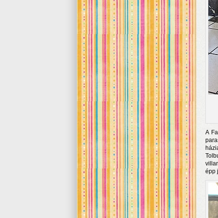
A Fa
par
házi
Tolb
vill
épp 