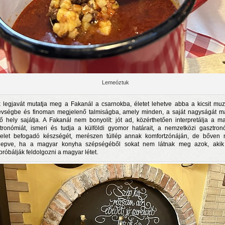
Lemeóztuk
 legjavát mutatja meg a Fakanál a csarnokba, életet lehetve abba a kicsit muz
vségbe és finoman megjelenő talmiságba, amely minden, a saját nagyságát 
lő hely sajátja. A Fakanál nem bonyolít: jót ad, közérthetően interpretálja a m
tronómiát, ismeri és tudja a külföldi gyomor határait, a nemzetközi gasztron
elet befogadó készségét, merészen túllép annak komfortzónáján, de bőven 
lepve, ha a magyar konyha szépségéből sokat nem látnak meg azok, akik
róbálják feldolgozni a magyar létet.