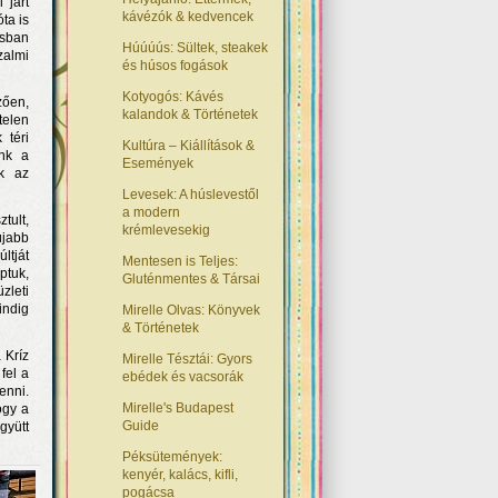
 járt
kávézók & kedvencek
ta is
usban
Húúúús: Sültek, steakek
zalmi
és húsos fogások
Kotyogós: Kávés
zően,
kalandok & Történetek
telen
 téri
Kultúra – Kiállítások &
ünk a
Események
ük az
Levesek: A húslevestől
a modern
tult,
krémlevesekig
újabb
ltját
Mentesen is Teljes:
ptuk,
Gluténmentes & Társai
zleti
indig
Mirelle Olvas: Könyvek
& Történetek
 Kríz
Mirelle Tésztái: Gyors
fel a
ebédek és vacsorák
enni.
Mirelle's Budapest
ogy a
Guide
gyütt
Péksütemények:
kenyér, kalács, kifli,
pogácsa