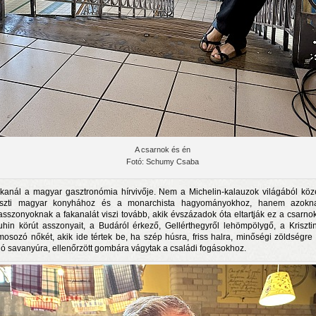
A csarnok és én
Fotó: Schumy Csaba
kanál a magyar gasztronómia hírvivője. Nem a Michelin-kalauzok világából köze
aszti magyar konyhához és a monarchista hagyományokhoz, hanem azokn
asszonyoknak a fakanalát viszi tovább, akik évszázadok óta eltartják ez a csarnok
uhin körút asszonyait, a Budáról érkező, Gellérthegyről lehömpölygő, a Kriszti
amosozó nőkét, akik ide tértek be, ha szép húsra, friss halra, minőségi zöldségre
jó savanyúra, ellenőrzött gombára vágytak a családi fogásokhoz.