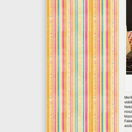
Merí
vidé
Nekü
nosz
klas
Faka
aszt