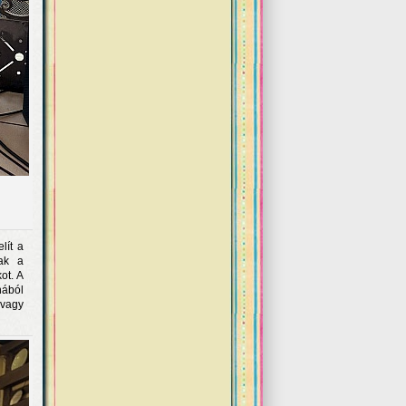
lít a
ak a
ot. A
nából
 vagy