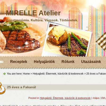
MIRELLE Atelier
Gasztronómia. Kultúra. Városok. Történetek.
Receptek
Helyajánlók
Rólunk
Utazásaink
You are here:
Home
>
Helyajánló: Éttermek, kávézók & kedvencek
> 25 éves a Fakan
25 éves a Fakanál
Posted in
Helyajánló: Éttermek, kávézók & kedvencek
| május 15th