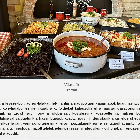
Választék
Az van!
t a levesekből, ad egytálakat, felvillantja a nagypolgári vasárnapok tájait, ízelítőt
k konyhájából és nem csak a külföldieket kalauzolja el a magyar gasztronómi
nk is tükröt tart, hogy a globalizált közízlésünk közepette is, milyen b
talgiával válogatunk a hazai fogások között, hogy mindegyikünk arca felderül eg
szikus láttán, vannak történeteink, erős nosztalgiánk és le se tagadhatnánk, h
nál által megfogalmazott tételek jelentős része mindegyikünk otthonában rendsze
alra adódik.