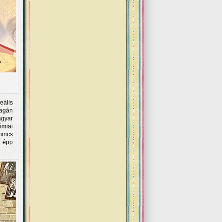
eális
magán
agyar
ómiai
nincs
 épp