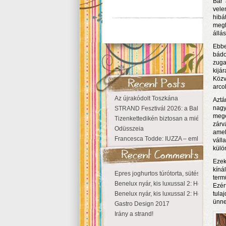
Bár 
vele
hibá
megh
állá
Ebbe
bádo
zuga
kijá
Közv
arcok
Az újrakódolt Toszkána
Aztá
nagy
STRAND Fesztivál 2026: a Balaton partjá
mege
Tizenkettedikén biztosan a miénk a Szige
zárv
Odüsszeia
amel
Francesca Todde: IUZZA – emlékezet, tá
váll
külö
Ezek
kíná
Epres joghurtos túrótorta, sütés nélkül
term
Benelux nyár, kis luxussal 2: Hollandia
Ezér
Benelux nyár, kis luxussal 2: Hollandia
tula
ünne
Gastro Design 2017
Irány a strand!