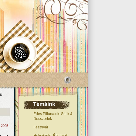
ál
Témáink
Édes Pillanatok: Sütik &
Desszertek
, 2025
Fesztivál
Helyajánló: Éttermek,