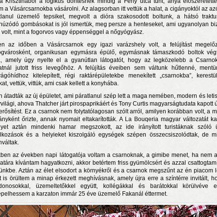
a Krisztinából a logikus döntésnek mindig a Fény utca tűnt, anya előszeretettel
m a Vásárcsarnokba vásárolni. Az alagsorban itt vettük a halat, a cigányoktól az azó
tlanul üzemelő tepsiket, megvolt a dióra szakosodott boltunk, a hátsó trakt
úzódó gombásokat is jól ismertük, meg persze a henteseket, ami ugyanolyan bi
s volt, mint a fogorvos vagy éppenséggel a nőgyógyász.
n az időben a Vásárcsarnok egy igazi varázshely volt, a felújítást megelő
gvárosként, organikusan egymásra épülő, egymásnak támaszkodó boltok vég
, amely úgy nyelte el a gyanútlan látogatót, hogy az legközelebb a Csarnok
ratnál jutott friss levegőhöz. A felújítás éveiben sem váltunk hűtlenné, ment
ágóhídhoz kitelepített, régi raktárépületekbe menekített „csarnokba”, kerest
at, vettük, vittük, ami csak kellett a konyhába.
n átadták az új épületet, ami páratlanul szép lett a maga nemében, modern és letisz
világi, ahova Thatcher járt pirospaprikáért és Tony Curtis magyarságtudata kapott 
n a nyár még tart!
rősítést. Ez a csarnok nem folytatólagosan szólt arról, amilyen korábban volt, a mú
t!
ányként őrizte, annak nyomait eltakarították. A La Bouqeria magyar változatát ka
yet aztán mindenki hamar megszokott, az ide irányított turistáknak szóló ü
j és irodalom találkozása a Mai Manó Házban
alkozások és a helyieket kiszolgáló egységek szépen összecsiszolódtak, de m
nváltak.
ben az években napi látogatója voltam a csarnoknak, a gimibe menet, ha nem a
latára kívántam hagyatkozni, akkor betértem friss gyümölcsért és azzal csattogtam 
ünkbe. Aztán az élet elsodort a környékről és a csarnok megszűnt az én piacom l
t is örültem a minap érkezett meghívásnak, amely újra erre a színtérre invitált, h
jdonosokkal, üzemeltetőkkel együtt, kollégákkal és barátokkal körülvéve e
pelhessem a karzaton immár 25 éve üzemelő Fakanál éttermet.