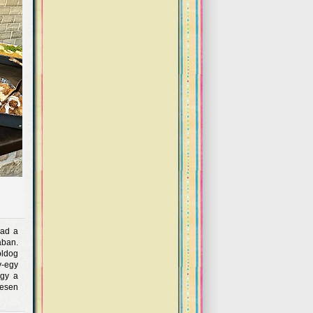
 ad a
ában.
oldog
y-egy
ogy a
resen