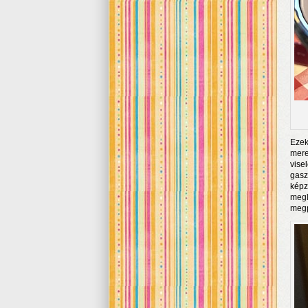
Ezek
mere
vise
gasz
képz
meg
megp