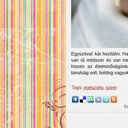
Egyszóval: kár hezitálni. H
van rá módszer és van meg
hiszen az életminőségün
tanulság volt, boldog vagyok
Tags:
egészség
,
szem
Co