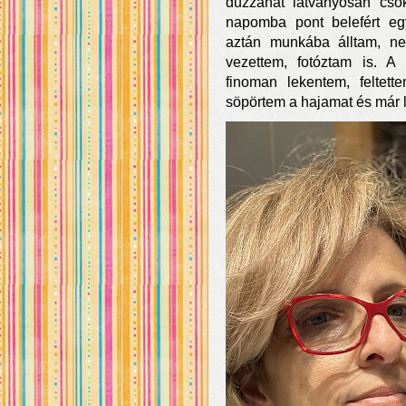
duzzanat látványosan csö
napomba pont belefért egy
aztán munkába álltam, n
vezettem, fotóztam is. A
finoman lekentem, felte
söpörtem a hajamat és már l