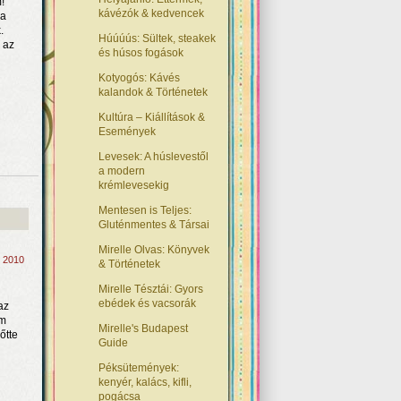
!
kávézók & kedvencek
 a
.
Húúúús: Sültek, steakek
 az
és húsos fogások
Kotyogós: Kávés
kalandok & Történetek
Kultúra – Kiállítások &
Események
Levesek: A húslevestől
a modern
krémlevesekig
Mentesen is Teljes:
Gluténmentes & Társai
Mirelle Olvas: Könyvek
, 2010
& Történetek
Mirelle Tésztái: Gyors
n
ebédek és vacsorák
az
em
Mirelle's Budapest
őtte
Guide
Péksütemények:
kenyér, kalács, kifli,
pogácsa