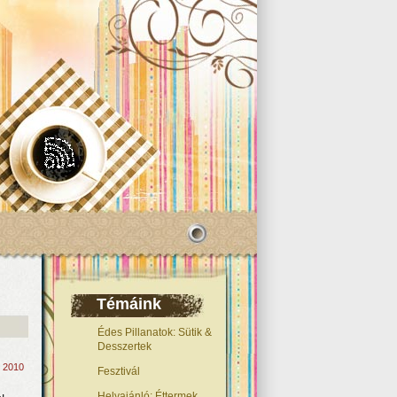
Témáink
Édes Pillanatok: Sütik &
Desszertek
, 2010
Fesztivál
Helyajánló: Éttermek,