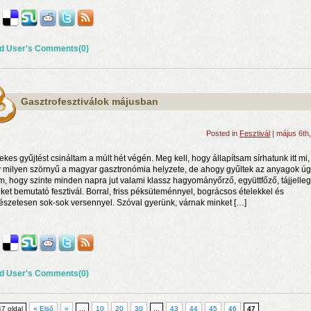
d User's Comments(0)
Gasztrofesztiválok májusban
Posted in
Fesztivál
| május 6th
kes gyűjtést csináltam a múlt hét végén. Meg kell, hogy állapítsam sírhatunk itt mi,
 milyen szörnyű a magyar gasztronómia helyzete, de ahogy gyűltek az anyagok ú
am, hogy szinte minden napra jut valami klassz hagyományőrző, együttfőző, tájjelle
eket bemutató fesztivál. Borral, friss péksüteménnyel, bográcsos ételekkel és
észetesen sok-sok versennyel. Szóval gyerünk, várnak minket […]
d User's Comments(0)
47 oldal
« Első
«
...
10
20
30
...
43
44
45
46
47