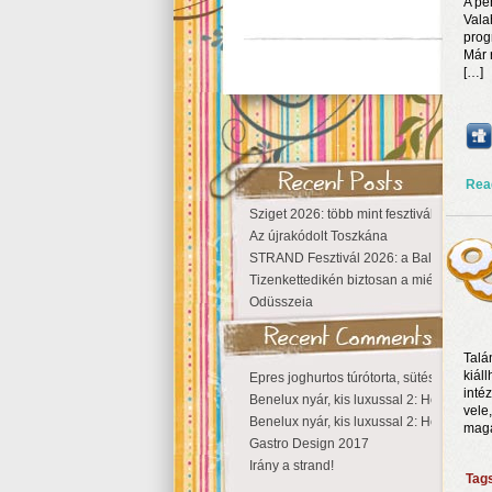
A pé
Vala
prog
Már 
[…]
Rea
Sziget 2026: több mint fesztivál, egy vá
Az újrakódolt Toszkána
STRAND Fesztivál 2026: a Balaton partjá
Tizenkettedikén biztosan a miénk a Szige
Odüsszeia
Talá
kiáll
Epres joghurtos túrótorta, sütés nélkül
inté
Benelux nyár, kis luxussal 2: Hollandia
vele
Benelux nyár, kis luxussal 2: Hollandia
magá
Gastro Design 2017
Irány a strand!
Tag