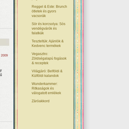
Reggel & Este: Brunch
ötletek és gyors
vacsorák
Sör és korcsolya: Sós
vendégvárók és
falatkák
Teszteltük: Ajánlók &
Kedvenc termékek
Vegasztro:
, 2009
Zöldségalapú fogások
& receptek
gy
Világjáró: Belföldi &
gű
Külföldi kalandok
Wunderkammer:
Ritkaságok és
válogatott emlékek
Záróakkord