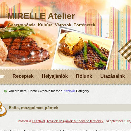
MIRELLE Atelier
Gasztronómia. Kultúra. Városok. Történetek.
Receptek
Helyajánlók
Rólunk
Utazásaink
You are here:
Home
>Archive for the ‘
Fesztivál
’ Category
Esős, mozgalmas péntek
Posted in
Fesztivál
,
Teszteltük: Ajánlók & Kedvenc termékek
| szeptember 13th