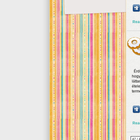
Rea
Érde
hogy
látt
étel
term
Rea
47 / 