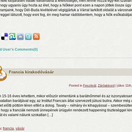
nteki időjárásért valaki vállalhatná a felelősséget, mert lenne hozzá egy-két szavam
hogy ugyanis úgy hozta az élet, hogy a Nőkkel pont ezen a napon jöttek össze úgy
ramjaink, hogy Dél-Buda kivételével végigjártuk a Várral tarkított oldalát a városnak
reggel látszott, hogy esni fog, én meg hamar rádöbbentem, hogy a Nők esőkabátjai
d User's Comments(0)
rosnyi élmény
n a nyár még tart!
Francia kirakodóvásár
t!
Posted in
Fesztivál
,
Záróakkord
| július 11th
n 15-16 éves lehettem, mikor először elmentünk a barátnőmmel és az iszonyatosa
hatatlan barátjával egy, az Institut Francais által szervezett júliusi bulira. Akkor még 
zet előtti pöttöm téren elfért a dolog. Tavaly – néhány év kihagyással – szembesült
, hogy a franciák nemzeti ünnepének ürügyén rendezett happening tiszteséggel kin
t és valami nálunk szokatlan […]
s:
francia
,
vásár