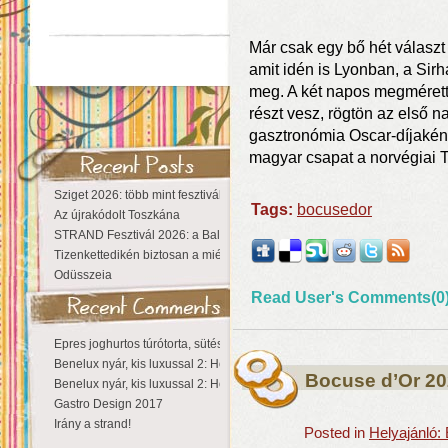
Már csak egy bő hét választ
amit idén is Lyonban, a Sirh
meg. A két napos megmérett
részt vesz, rögtön az első n
gasztronómia Oscar-díjakén
magyar csapat a norvégiai
Sziget 2026: több mint fesztivál, egy városnyi élmény
Tags:
bocusedor
Az újrakódolt Toszkána
STRAND Fesztivál 2026: a Balaton partján a nyár még tart!
Tizenkettedikén biztosan a miénk a Sziget!
Odüsszeia
Read User's Comments(0
Epres joghurtos túrótorta, sütés nélkül
Benelux nyár, kis luxussal 2: Hollandia
Bocuse d’Or 20
Benelux nyár, kis luxussal 2: Hollandia
Gastro Design 2017
Irány a strand!
Posted in
Helyajánló: