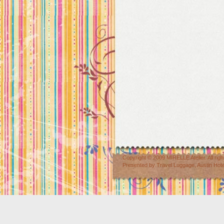
Copyright © 2009
MIRELLE Atelier
. All r
Presented by
Travel Luggage
,
Austin Hot