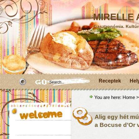
MIRELLE A
Gasztronómia. Kultúr
Receptek
Hel
You are here:
Home
>
Alig egy hét m
a Bocuse d’Or 