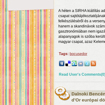
A héten a SIRHA kiállítás ad
csapat sajtótájékoztatójána
felkészüléséről és a versen
hanem a skandinávok számá
gasztronómiában nem igazán
alapanyagok is szóba került
magyar csapat, azaz Kelem
Tags:
bocusedor
Read User's Comments(0
Dalnoki Bencé
d’Or európai d