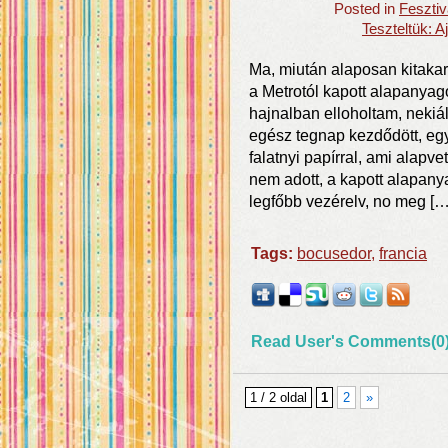
Posted in
Fesztiv
Teszteltük: 
Ma, miután alaposan kitakarí
a Metrotól kapott alapanyag
hajnalban elloholtam, nekiál
egész tegnap kezdődött, eg
falatnyi papírral, ami alapv
nem adott, a kapott alapan
legfőbb vezérelv, no meg […
Tags:
bocusedor
,
francia
Read User's Comments(0
1 / 2 oldal
1
2
»