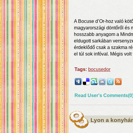
A Bocuse d’Or-hoz való köt
magyarországi döntőről és m
hosszabb anyagom a Mindm
eldugott sarkában versenyze
érdeklődő csak a szakma rész
el túl sok infóval. Mégis vo
Tags:
bocusedor
Read User's Comments(0
Lyon a konyh