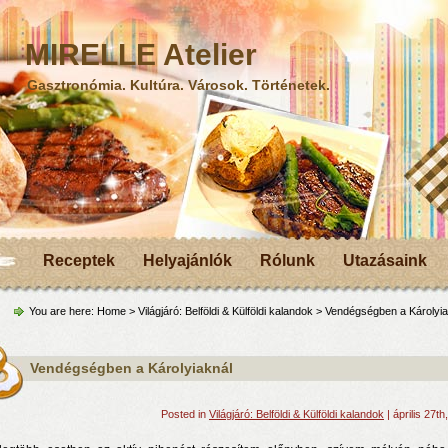
MIRELLE Atelier
Gasztronómia. Kultúra. Városok. Történetek.
Receptek
Helyajánlók
Rólunk
Utazásaink
You are here:
Home
>
Világjáró: Belföldi & Külföldi kalandok
> Vendégségben a Károlyia
Vendégségben a Károlyiaknál
Posted in
Világjáró: Belföldi & Külföldi kalandok
| április 27th