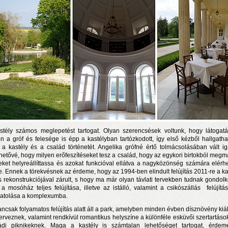
stély számos meglepetést tartogat. Olyan szerencsések voltunk, hogy látogat
én a gróf és felesége is épp a kastélyban tartózkodott, így első kézből hallgatha
a kastély és a család történetét. Angelika grófné értő tolmácsolásában vált i
hetővé, hogy milyen erőfeszítéseket tesz a család, hogy az egykori birtokból megm
eket helyreállíttassa és azokat funkcióval ellátva a nagyközönség számára elérh
e. Ennek a törekvésnek az érdeme, hogy az 1994-ben elindult felújítás 2011-re a ka
es rekonstrukciójával zárult, s hogy ma már olyan távlati tervekben tudnak gondolk
 a mosóház teljes felújítása, illetve az istálló, valamint a csikószállás felújítá
atolása a komplexumba.
ncsak folyamatos felújítás alatt áll a park, amelyben minden évben dísznövény kiáll
zerveznek, valamint rendkívül romantikus helyszíne a különféle esküvői szertartáso
ádi piknikeknek. Maga a kastély is számtalan lehetőséget tartogat, érde