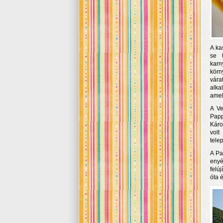
A ka
se t
karn
körn
vára
alka
amel
A Ve
Papp
Káro
volt
tele
A Pa
enyé
felú
óta 