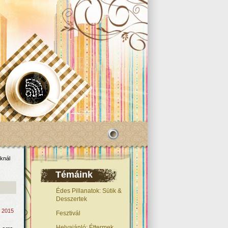
knál
Témáink
Édes Pillanatok: Sütik &
Desszertek
, 2015
Fesztivál
Helyajánló: Éttermek,