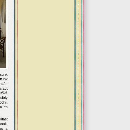
ásunk
ttunk
gazán
aradt
etővé
stély
odni,
sa és
ítást
knak,
mes a