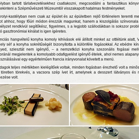
élyban tartott tárlatvezetésekhez csatlakozni, megcsodálni a fantasztikus könyvt
ekinteni a Szépművészeti Múzeumtól visszakapott hatalmas festményeket.
rolyi-kastélyban nem csak az épület és az épületben rejlő történelem teremti m
ot ahhoz, hogy főúri módon érezzük magunkat, hanem a kiszolgálás színvonala 
élyzet rendkívül segítőkész, figyelmes, s a legjobb szállodákban is sokszor prob
ó gasztronómiai kínálat is igen ígéretes.
anciás hangvételű konyha komoly kihívások elé állított minket az ottlétünk alatt, 
ely séf a konyha sokrétűségét bizonyította a különféle fogásokkal. Az ebédre kíná
yed, sziesztát nem igénylő, – a nemzetközi konyha szezonális fogásai mell
oránál megjelentek a komolyabb odafigyelést igénylő ételek, ahol nemes alapan
asználásával egy egyértelműen francia irányvonalat követett a menü.
dagok teljes mértékben kielégítőek voltak, minden fogásban érezhető volt a minő
 töretlen törekvés, a vacsora szép ívet írt, amelynek a desszert látványos és 
jezése volt.