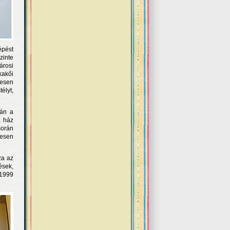
épést
zinte
árosi
kakői
tesen
élyt,
tán a
a ház
során
vesen
za az
ések,
 1999