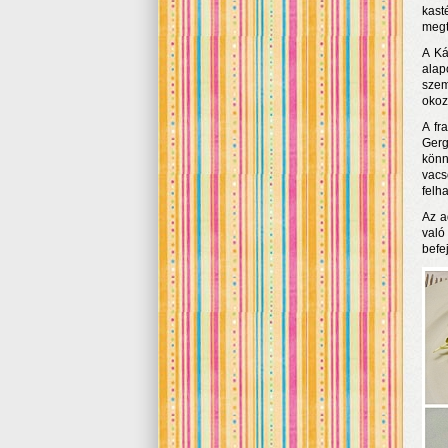
kast
megt
A Ká
alap
szem
okoz
A fr
Gerg
könn
vacs
felh
Az a
való
befe