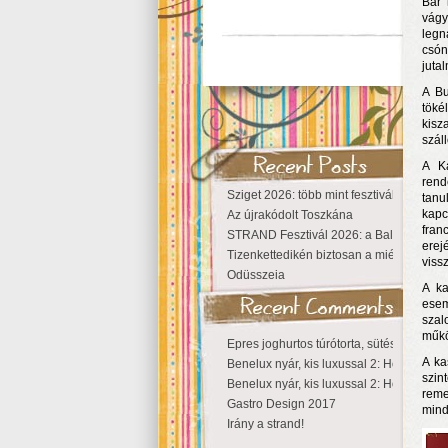
Bár 
vágy
leg
csón
juta
A Bu
töké
kisz
szál
A Ká
rend
Sziget 2026: több mint fesztivál, egy vá
tanu
kapc
Az újrakódolt Toszkána
fran
STRAND Fesztivál 2026: a Balaton partjá
erej
Tizenkettedikén biztosan a miénk a Szige
viss
Odüsszeia
A ka
esem
szal
műkö
Epres joghurtos túrótorta, sütés nélkül
A ka
Benelux nyár, kis luxussal 2: Hollandia
szin
Benelux nyár, kis luxussal 2: Hollandia
reme
Gastro Design 2017
mind
Irány a strand!