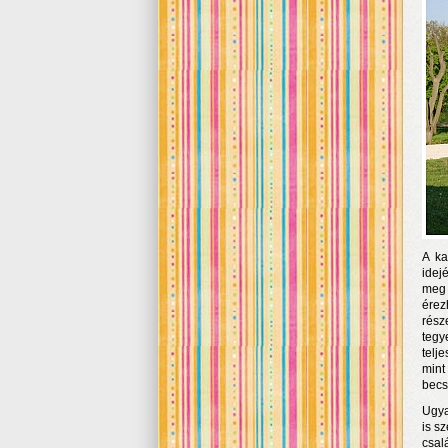
A ka
idej
meg 
érez
rész
tegy
telj
mint
becs
Ugya
is s
csal