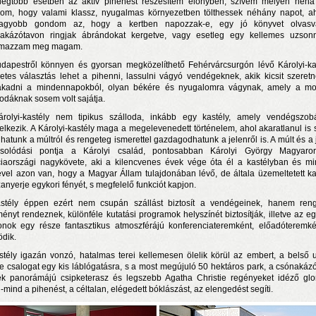
legtöbb esetben az aktív pihenést részesítem előnyben, szívem mélyén néha
om, hogy valami klassz, nyugalmas környezetben tölthessek néhány napot, a
nagyobb gondom az, hogy a kertben napozzak-e, egy jó könyvet olvasv
akázótavon ringjak ábrándokat kergetve, vagy esetleg egy kellemes uzson
lmazzam meg magam.
dapestről könnyen és gyorsan megközelíthető Fehérvárcsurgón lévő Károlyi-ka
letes választás lehet a pihenni, lassulni vágyó vendégeknek, akik kicsit szeret
akadni a mindennapokból, olyan békére és nyugalomra vágynak, amely a m
lodáknak sosem volt sajátja.
rolyi-kastély nem tipikus szálloda, inkább egy kastély, amely vendégszob
elkezik. A Károlyi-kastély maga a megelevenedett történelem, ahol akaratlanul is 
rosnyi élmény
lhatunk a múltról és rengeteg ismerettel gazdagodhatunk a jelenről is. A múlt és a 
solódási pontja a Károlyi család, pontosabban Károlyi György Magyaro
ciaországi nagykövete, aki a kilencvenes évek vége óta él a kastélyban és m
n a nyár még tart!
ével azon van, hogy a Magyar Állam tulajdonában lévő, de általa üzemeltetett ka
t!
zanyerje egykori fényét, s megfelelő funkciót kapjon.
stély éppen ezért nem csupán szállást biztosít a vendégeinek, hanem ren
ényt rendeznek, különféle kutatási programok helyszínét biztosítják, illetve az eg
onok egy része fantasztikus atmoszférájú konferenciateremként, előadóteremké
dik.
stély igazán vonzó, hatalmas terei kellemesen ölelik körül az embert, a belső 
te csalogat egy kis láblógatásra, s a most megújuló 50 hektáros park, a csónakázó
k panorámájú csipketerasz és legszebb Agatha Christie regényeket idéző glor
-mind a pihenést, a céltalan, elégedett bóklászást, az elengedést segíti.