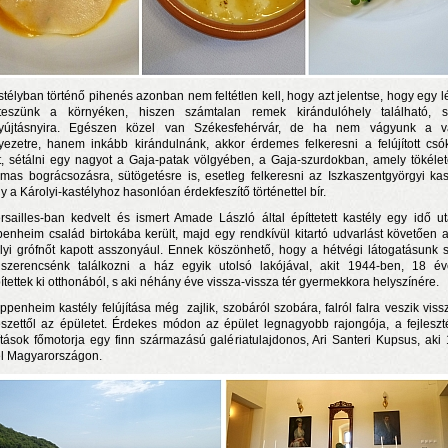
stélyban történő pihenés azonban nem feltétlen kell, hogy azt jelentse, hogy egy l
eszünk a környéken, hiszen számtalan remek kirándulóhely található, s
yújtásnyira. Egészen közel van Székesfehérvár, de ha nem vágyunk a v
yezetre, hanem inkább kirándulnánk, akkor érdemes felkeresni a felújított csó
t, sétálni egy nagyot a Gaja-patak völgyében, a Gaja-szurdokban, amely tökéle
lmas bográcsozásra, sütögetésre is, esetleg felkeresni az Iszkaszentgyörgyi kast
y a Károlyi-kastélyhoz hasonlóan érdekfeszítő történettel bír.
rsailles-ban kedvelt és ismert Amade László által építtetett kastély egy idő u
enheim család birtokába került, majd egy rendkívül kitartó udvarlást követően 
lyi grófnőt kapott asszonyául. Ennek köszönhető, hogy a hétvégi látogatásunk 
 szerencsénk találkozni a ház egyik utolsó lakójával, akit 1944-ben, 18 é
pítettek ki otthonából, s aki néhány éve vissza-vissza tér gyermekkora helyszínére.
ppenheim kastély felújítása még zajlik, szobáról szobára, falról falra veszik viss
szettől az épületet. Érdekes módon az épület legnagyobb rajongója, a fejleszt
jítások főmotorja egy finn származású galériatulajdonos, Ari Santeri Kupsus, aki
él Magyarországon.