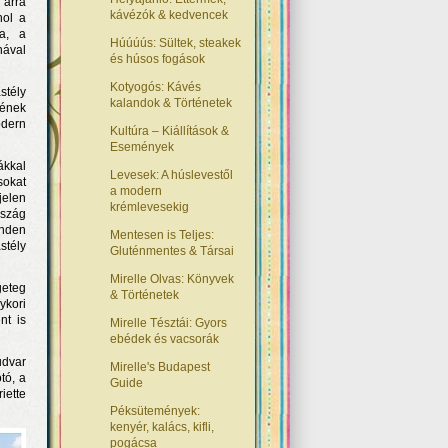
 arra
kávézók & kedvencek
hol a
a, a
Húúúús: Sültek, steakek
nával
és húsos fogások
Kotyogós: Kávés
stély
kalandok & Történetek
nének
odern
Kultúra – Kiállítások &
Események
ákkal
Levesek: A húslevestől
sokat
a modern
jelen
krémlevesekig
rszág
inden
Mentesen is Teljes:
stély
Gluténmentes & Társai
Mirelle Olvas: Könyvek
geteg
& Történetek
ykori
nt is
Mirelle Tésztái: Gyors
ebédek és vacsorák
udvar
Mirelle's Budapest
tó, a
Guide
iette
Péksütemények:
kenyér, kalács, kifli,
pogácsa