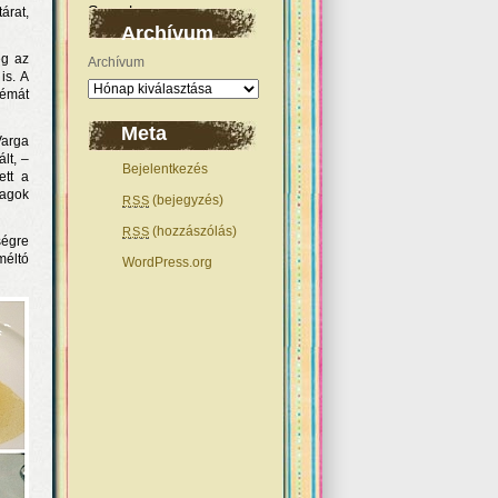
árat,
Archívum
eg az
Archívum
is. A
lémát
Meta
Varga
lt, –
Bejelentkezés
ett a
yagok
(bejegyzés)
RSS
(hozzászólás)
RSS
ségre
méltó
WordPress.org