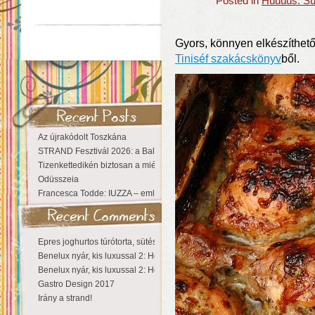
Posted in
Húúúús: Sü
Gyors, könnyen elkészíthető,
Tiniséf szakácskönyv
ből.
Az újrakódolt Toszkána
STRAND Fesztivál 2026: a Balaton partján a nyár még tart!
Tizenkettedikén biztosan a miénk a Sziget!
Odüsszeia
Francesca Todde: IUZZA – emlékezet, táj és irodalom találkozása a Ma
Epres joghurtos túrótorta, sütés nélkül
Benelux nyár, kis luxussal 2: Hollandia
Benelux nyár, kis luxussal 2: Hollandia
Gastro Design 2017
Irány a strand!