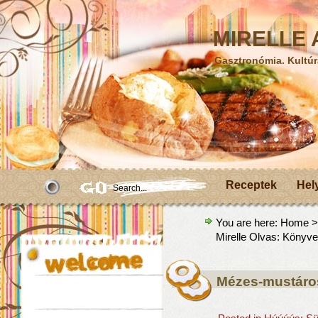
MIRELLE A
Gasztronómia. Kultúr
Receptek
Hel
You are here:
Home
Mirelle Olvas: Könyve
Mézes-mustáro