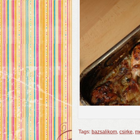
Tags:
bazsalikom
,
csirke
,
m