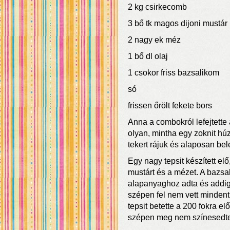
2 kg csirkecomb
3 bő tk magos dijoni mustár
2 nagy ek méz
1 bő dl olaj
1 csokor friss bazsalikom
só
frissen őrölt fekete bors
Anna a combokról lefejtette
olyan, mintha egy zoknit húz
tekert rájuk és alaposan be
Egy nagy tepsit készített elő
mustárt és a mézet. A bazsal
alapanyaghoz adta és addig 
szépen fel nem vett mindent
tepsit betette a 200 fokra el
szépen meg nem színesedtek