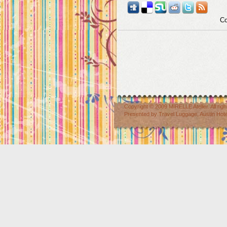
Co
Copyright © 2009
MIRELLE Atelier
. All r
Presented by
Travel Luggage
,
Austin Hot