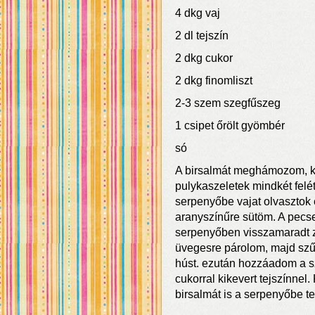
4 dkg vaj
2 dl tejszín
2 dkg cukor
2 dkg finomliszt
2-3 szem szegfűszeg
1 csipet őrölt gyömbér
só
A birsalmát meghámozom, k
pulykaszeletek mindkét felé
serpenyőbe vajat olvasztok
aranyszínűre sütöm. A pecse
serpenyőben visszamaradt z
üvegesre párolom, majd szű
húst. ezután hozzáadom a s
cukorral kikevert tejszínnel
birsalmát is a serpenyőbe te