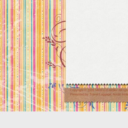
Copyright © 2009
MIRELLE Atelier
. All r
Presented by
Travel Luggage
,
Austin Hot