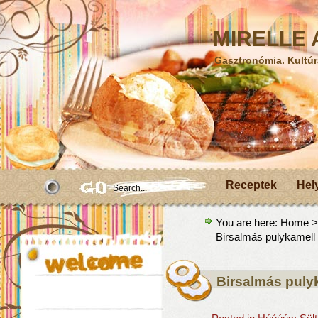
MIRELLE A
Gasztronómia. Kultúr
Receptek
Hel
You are here:
Home
Birsalmás pulykamell
Birsalmás puly