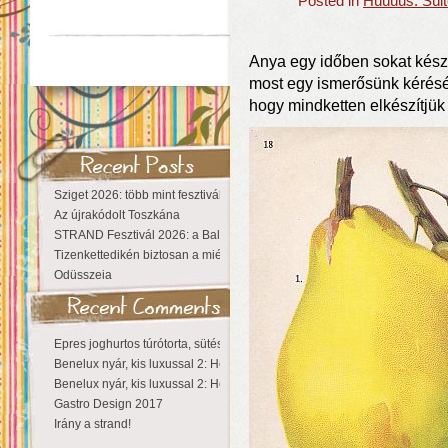
Posted in
Húúúús: Sült
Anya egy időben sokat készít
most egy ismerősünk kérésére
hogy mindketten elkészítjü
Sziget 2026: több mint fesztivál, egy városnyi élmény
Az újrakódolt Toszkána
STRAND Fesztivál 2026: a Balaton partján a nyár még tart!
Tizenkettedikén biztosan a miénk a Sziget!
Odüsszeia
Epres joghurtos túrótorta, sütés nélkül
Benelux nyár, kis luxussal 2: Hollandia
Benelux nyár, kis luxussal 2: Hollandia
Gastro Design 2017
Irány a strand!