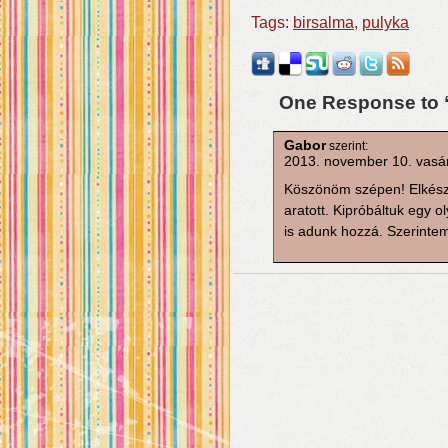
Tags:
birsalma
,
pulyka
One Response to 
Gabor
szerint:
2013. november 10. vasá
Köszönöm szépen! Elkészít
aratott. Kipróbáltuk egy ol
is adunk hozzá. Szerintem