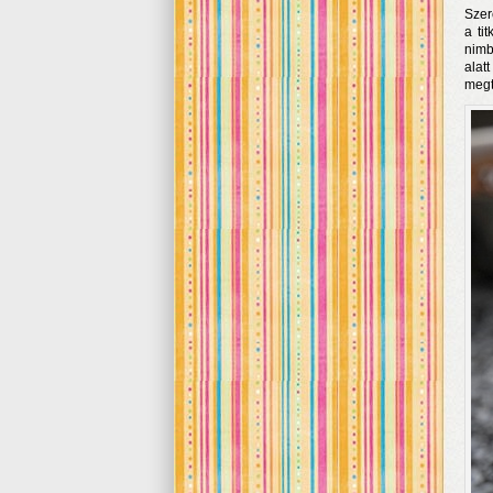
Szer
a ti
nimb
alat
megt