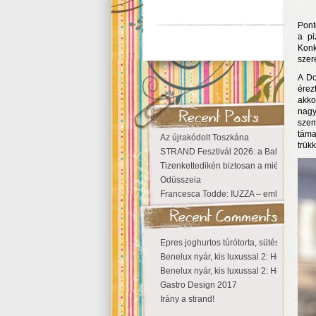
Pont
a pi
Konk
szer
A Do
érez
akko
nagy
szem
táma
Az újrakódolt Toszkána
trük
STRAND Fesztivál 2026: a Balaton partjá
Tizenkettedikén biztosan a miénk a Szige
Odüsszeia
Francesca Todde: IUZZA – emlékezet, tá
Epres joghurtos túrótorta, sütés nélkül
Benelux nyár, kis luxussal 2: Hollandia
Benelux nyár, kis luxussal 2: Hollandia
Gastro Design 2017
Irány a strand!