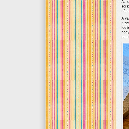
Az e
sors
nápo
A vá
pizz
legt
hogy
para