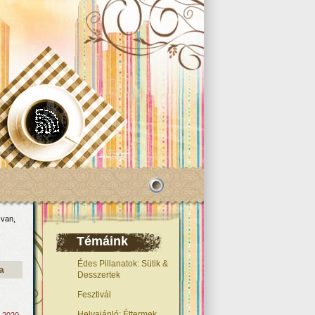
 van,
Témáink
Édes Pillanatok: Sütik &
a
Desszertek
Fesztivál
Helyajánló: Éttermek,