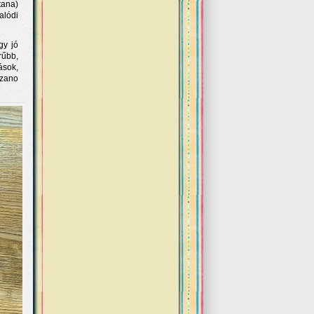
tana)
alódi
gy jó
rűbb,
ások,
rzano