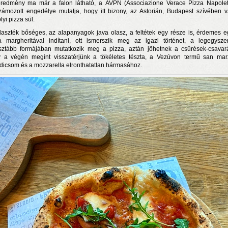
redmény ma már a falon látható, a AVPN (Associazione Verace Pizza Napole
zámozott engedélye mutatja, hogy itt bizony, az Astorián, Budapest szívében v
lyi pizza sül.
laszték bőséges, az alapanyagok java olasz, a feltétek egy része is, érdemes e
a margheritával indítani, ott ismerszik meg az igazi történet, a legegysze
isztább formájában mutatkozik meg a pizza, aztán jöhetnek a csűrések-csavar
 a végén megint visszatérjünk a tökéletes tészta, a Vezúvon termű san ma
dicsom és a mozzarella elronthatatlan hármasához.