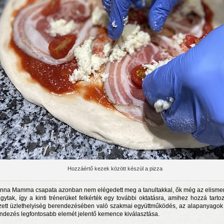
Hozzáértő kezek között készül a pizza
nna Mamma csapata azonban nem elégedett meg a tanultakkal, ők még az elisme
ágytak, így a kinti trénerüket felkérték egy további oktatásra, amihez hozzá tartoz
zett üzlethelyiség berendezésében való szakmai együttműködés, az alapanyagok
ndezés legfontosabb elemét jelentő kemence kiválasztása.