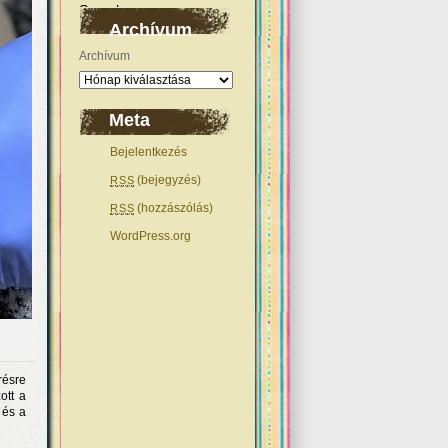
Archívum
Archívum
Meta
Bejelentkezés
(bejegyzés)
RSS
(hozzászólás)
RSS
WordPress.org
résre
ott a
 és a