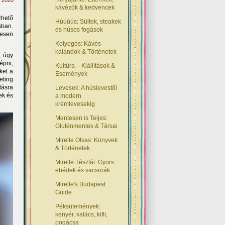
, 2020
kávézók & kedvencek
zhető
Húúúús: Sültek, steakek
sban.
és húsos fogások
vesen
Kotyogós: Kávés
kalandok & Történetek
, úgy
épni,
Kultúra – Kiállítások &
ket a
Események
eting
dásra
Levesek: A húslevestől
ek és
a modern
krémlevesekig
Mentesen is Teljes:
Gluténmentes & Társai
Mirelle Olvas: Könyvek
& Történetek
Mirelle Tésztái: Gyors
ebédek és vacsorák
Mirelle's Budapest
Guide
Péksütemények:
kenyér, kalács, kifli,
pogácsa