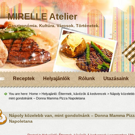
MIRELLE Atelier
Gasztronómia. Kultúra. Városok. Történetek.
Receptek
Helyajánlók
Rólunk
Utazásaink
You are here:
Home
>
Helyajánló: Éttermek, kávézók & kedvencek
> Nápoly közelebb
mint gondolnánk – Donna Mamma Pizza Napoletana
Nápoly közelebb van, mint gondolnánk – Donna Mamma Pizz
Napoletana