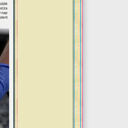
ulják
pizza
0 nap
ndent