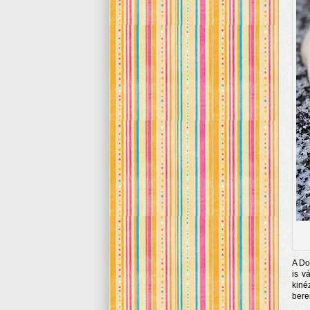
A Do
is v
kiné
bere