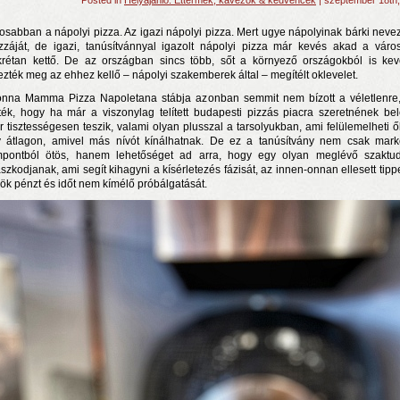
Posted in
Helyajánló: Éttermek, kávézók & kedvencek
| szeptember 18th
osabban a nápolyi pizza. Az igazi nápolyi pizza. Mert ugye nápolyinak bárki neve
zzáját, de igazi, tanúsítvánnyal igazolt nápolyi pizza már kevés akad a váro
rétan kettő. De az országban sincs több, sőt a környező országokból is ke
ezték meg az ehhez kellő – nápolyi szakemberek által – megítélt oklevelet.
nna Mamma Pizza Napoletana stábja azonban semmit nem bízott a véletlenre
ték, hogy ha már a viszonylag telített budapesti pizzás piacra szeretnének bel
r tisztességesen teszik, valami olyan plusszal a tarsolyukban, ami felülemelheti ő
 átlagon, amivel más nívót kínálhatnak. De ez a tanúsítvány nem csak mark
pontból ötös, hanem lehetőséget ad arra, hogy egy olyan meglévő szaktu
szkodjanak, ami segít kihagyni a kísérletezés fázisát, az innen-onnan ellesett tipp
kök pénzt és időt nem kímélő próbálgatását.
n a nyár még tart!
t!
j és irodalom találkozása a Mai Manó Házban