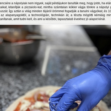
encsére a nápolyiak nem irigyek, saját példájukon tanulták meg, hogy jobb, ha elár
tkaikat, kitanítják a pizzaiolo-kat, mintha számtalan kókler vágja tönkre a nápolyi 
uszát. Így aztán a világ minden tájáról örömmel fogadják a tanulni vágyókat, és 1
t az alapanyagoktól, a technológián, technikán át, a tészta mögötti kémiáig mi
anítanak, amit tudni kell, és ami a későbbi, tapasztalati évekhez jó alapot kínál.