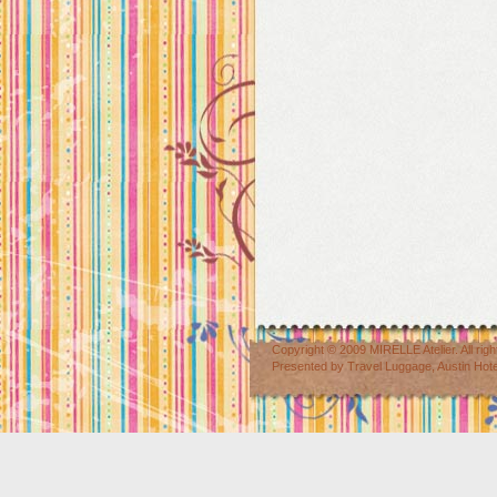
Copyright © 2009
MIRELLE Atelier
. All r
Presented by
Travel Luggage
,
Austin Hot