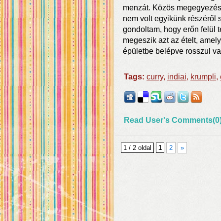
menzát. Közös megegyezésse
nem volt egyikünk részéről 
gondoltam, hogy erőn felül t
megeszik azt az ételt, amel
épületbe belépve rosszul va
Tags:
curry
,
indiai
,
krumpli
,
Read User's Comments(0
1 / 2 oldal
1
2
»