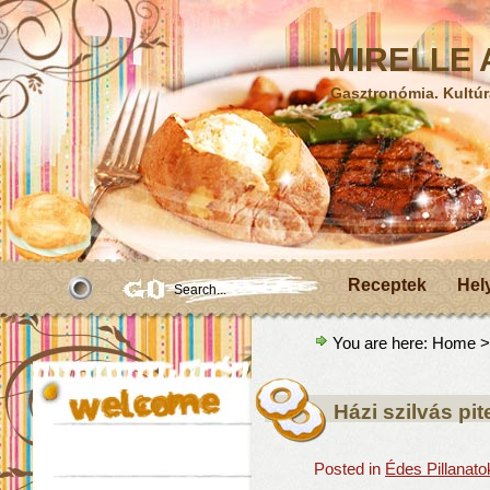
MIRELLE A
Gasztronómia. Kultúr
Receptek
Hel
You are here:
Home
>
Házi szilvás pit
Posted in
Édes Pillanato