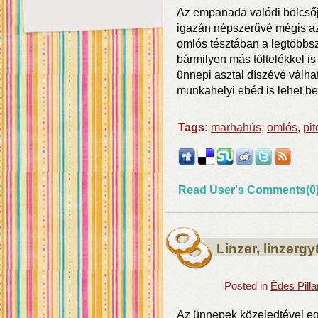
Az empanada valódi bölcsőj
igazán népszerűvé mégis az 
omlós tésztában a legtöbbsz
bármilyen más töltelékkel is
ünnepi asztal díszévé válhat
munkahelyi ebéd is lehet b
Tags:
marhahús
,
omlós
,
pit
Read User's Comments(0
Linzer, linzerg
Posted in
Édes Pill
Az ünnepek közeledtével eg