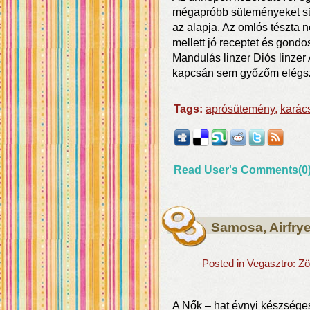
mégapróbb süteményeket sü
az alapja. Az omlós tészta 
mellett jó receptet és gondos
Mandulás linzer Diós linzer
kapcsán sem győzőm elégsz
Tags:
aprósütemény
,
karác
Read User's Comments(0
Samosa, Airfry
Posted in
Vegasztro: Zö
A Nők – hat évnyi készsége