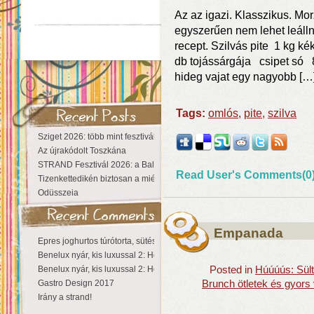
Az az igazi. Klasszikus. Mo
egyszerűen nem lehet leálln
recept. Szilvás pite 1 kg k
db tojássárgája csipet só
hideg vajat egy nagyobb […
Tags:
omlós
,
pite
,
szilva
Sziget 2026: több mint fesztivál, egy városnyi élmény
Az újrakódolt Toszkána
STRAND Fesztivál 2026: a Balaton partján a nyár még tart!
Read User's Comments(0
Tizenkettedikén biztosan a miénk a Sziget!
Odüsszeia
Empanada
Epres joghurtos túrótorta, sütés nélkül
Benelux nyár, kis luxussal 2: Hollandia
Benelux nyár, kis luxussal 2: Hollandia
Posted in
Húúúús: Sült
Gastro Design 2017
Brunch ötletek és gyors
Irány a strand!