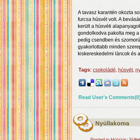
A tavasz karantén okozta s
furcsa húsvét volt. A bevás
került a húsvéti alapanyago
gondolkodva pakolta meg a k
pedig csendben és szomorúa
gyakorlottabb minden szerep
kiskereskedelmi láncok és a
Tags:
csokoládé
,
húsvét
,
ny
Read User's Comments(0
Nyúllakoma
Posted in
Húúúús: Sülte