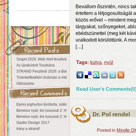
Bevallom őszintén, nincs ta
értettem a létjogosultságát 
közös erővel – mindent meg
tárgyakat, szőnyegeket, abl
ebédszünettel (meg két kávé
uralkodott körülöttünk. A mo
[…]
Sziget 2026: több mint fesztivál, egy városnyi élmény
Tags:
kutya
,
nyúl
Az újrakódolt Toszkána
STRAND Fesztivál 2026: a Balaton partján a nyár még tart!
Tizenkettedikén biztosan a miénk a Sziget!
Odüsszeia
Read User's Comments(0
Epres joghurtos túrótorta, sütés nélkül
Benelux nyár, kis luxussal 2: Hollandia
Dr. Pol rendel
Benelux nyár, kis luxussal 2: Hollandia
Gastro Design 2017
Irány a strand!
Posted in
Mirelle O