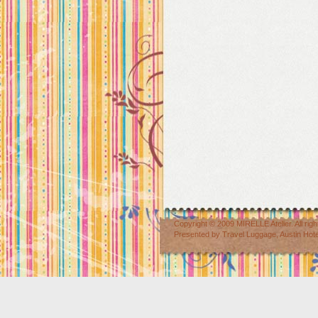
Copyright © 2009
MIRELLE Atelier
. All r
Presented by
Travel Luggage
,
Austin Hot