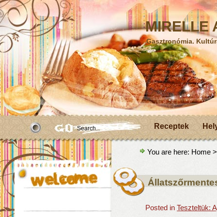
MIRELLE A
Gasztronómia. Kultúr
Receptek
Hel
You are here:
Home
>
Állatszőrmente
Posted in
Teszteltük: