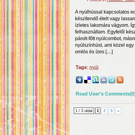
A nyúlhússal kapcsolatos ed
készítendő ételt vagy lassa
ízletes lakomára vágyom. Í
felhasználtam. Egyfelől ké
párolt-főtt nyúlcombot, másr
nyúlszínhúst, ami közel egy
omlós és ízes […]
Tags:
nyúl
Read User's Comments(0
1 / 3 oldal
1
2
3
»