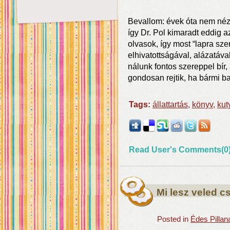
Bevallom: évek óta nem nézü
így Dr. Pol kimaradt eddig a
olvasok, így most “lapra sz
elhivatottságával, alázatáva
nálunk fontos szereppel bír
gondosan rejtik, ha bármi b
Tags:
állattartás
,
könyv
,
kut
Read User's Comments(0
Mi lesz veled c
Posted in
Édes Pillan