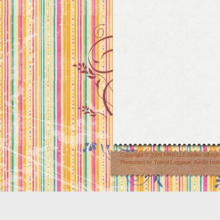
Copyright © 2009
MIRELLE Atelier
. All r
Presented by
Travel Luggage
,
Austin Hot