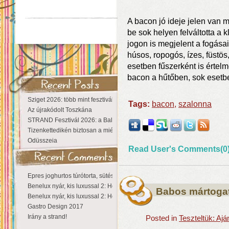
A bacon jó ideje jelen van 
be sok helyen felváltotta a k
jogon is megjelent a fogása
húsos, ropogós, ízes, füstös
esetben fűszerként is értel
bacon a hűtőben, sok esetb
Sziget 2026: több mint fesztivál, egy városnyi élmény
Tags:
bacon
,
szalonna
Az újrakódolt Toszkána
STRAND Fesztivál 2026: a Balaton partján a nyár még tart!
Tizenkettedikén biztosan a miénk a Sziget!
Odüsszeia
Read User's Comments(0
Epres joghurtos túrótorta, sütés nélkül
Benelux nyár, kis luxussal 2: Hollandia
Babos mártogat
Benelux nyár, kis luxussal 2: Hollandia
Gastro Design 2017
Irány a strand!
Posted in
Teszteltük: Aj