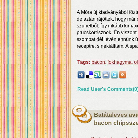
A Móra új kiadványából főzte
de aztán rájöttek, hogy már
szünetből, így inkább kima
prücskörésznek. Én viszont 
szombat dél lévén ennünk úg
receptre, s nekiálltam. A sp
Tags:
bacon
,
fokhagyma
,
o
Read User's Comments(0
Batátaleves av
bacon chipsszel