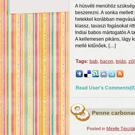
A húsvéti menühöz szükség
beszerezni. A sonka mellett
hetekkel korábban megvásár
klassz, tavaszi fogásokat ri
Indiai babos mártogatós A ta
A kellemesen pikáns, lágy 
mellé kitűnőek, […]
Tags:
bab
,
bacon
,
tojás
,
zö
Read User's Comments(0
Penne carbona
Posted in
Mirelle Tészt