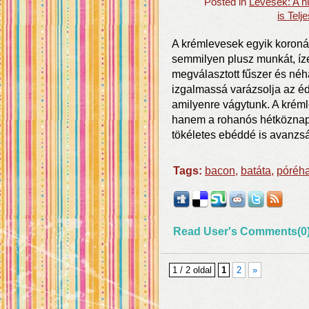
Posted in
Levesek: A h
is Tel
A krémlevesek egyik koroná
semmilyen plusz munkát, íze
megválasztott fűszer és néh
izgalmassá varázsolja az éde
amilyenre vágytunk. A krém
hanem a rohanós hétköznapo
tökéletes ebéddé is avanzsá
Tags:
bacon
,
batáta
,
póréh
Read User's Comments(0
1 / 2 oldal
1
2
»