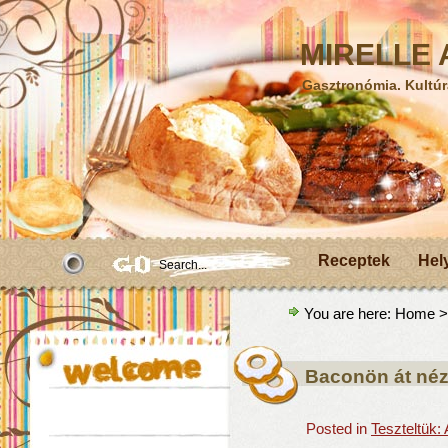
MIRELLE A
Gasztronómia. Kultúr
Receptek
Hel
You are here:
Home
>
Baconön át néz
Posted in
Teszteltük: