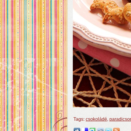
Tags:
csokoládé
,
paradics