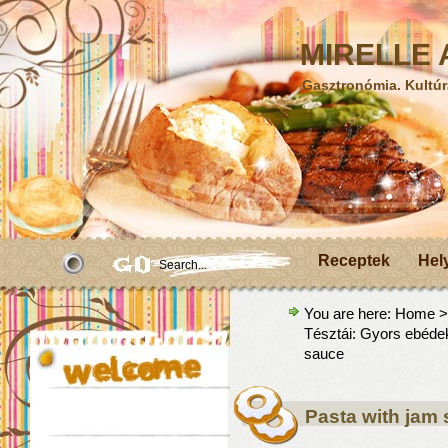
MIRELLE A
Gasztronómia. Kultúr
Receptek
Hel
You are here:
Home
Tésztái: Gyors ebéde
sauce
Pasta with jam