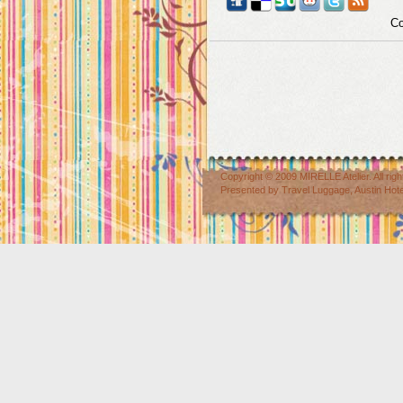
Co
Copyright © 2009
MIRELLE Atelier
. All r
Presented by
Travel Luggage
,
Austin Hot