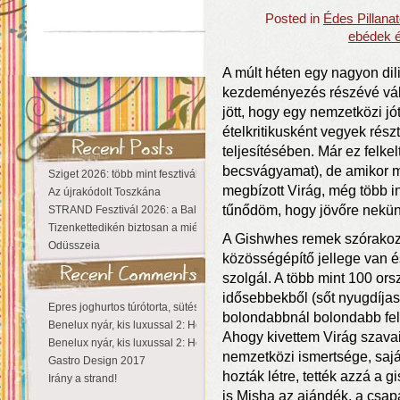
Posted in
Édes Pillana
ebédek 
A múlt héten egy nagyon dil
kezdeményezés részévé válha
jött, hogy egy nemzetközi j
ételkritikusként vegyek rés
teljesítésében. Már ez felke
becsvágyamat), de amikor m
Sziget 2026: több mint fesztivál, egy városnyi élmény
megbízott Virág, még több i
Az újrakódolt Toszkána
tűnődöm, hogy jövőre nekün
STRAND Fesztivál 2026: a Balaton partján a nyár még tart!
Tizenkettedikén biztosan a miénk a Sziget!
A Gishwhes remek szórakozás
Odüsszeia
közösségépítő jellege van é
szolgál. A több mint 100 or
idősebbekből (sőt nyugdíjas
Epres joghurtos túrótorta, sütés nélkül
bolondabbnál bolondabb fela
Benelux nyár, kis luxussal 2: Hollandia
Ahogy kivettem Virág szavai
Benelux nyár, kis luxussal 2: Hollandia
nemzetközi ismertsége, sajá
Gastro Design 2017
hozták létre, tették azzá a 
Irány a strand!
is Misha az ajándék, a csap