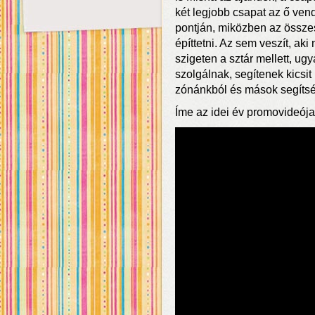
két legjobb csapat az ő ven
pontján, miközben az össz
építtetni. Az sem veszít, aki
szigeten a sztár mellett, u
szolgálnak, segítenek kicsit 
zónánkból és mások segítsé
Íme az idei év promovideója