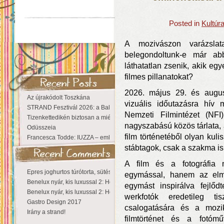
Posted in
Kultúr
A mozivászon varázslat
belegondoltunk-e már ab
láthatatlan zsenik, akik eg
filmes pillanatokat?
2026. május 29. és augus
Az újrakódolt Toszkána
vizuális időutazásra hív
STRAND Fesztivál 2026: a Balaton partján a nyár még tart!
Nemzeti Filmintézet (N
Tizenkettedikén biztosan a miénk a Sziget!
nagyszabású közös tárlata, 
Odüsszeia
film történetéből olyan kuli
Francesca Todde: IUZZA – emlékezet, táj és irodalom találkozása a Ma
stábtagok, csak a szakma is
A film és a fotográfia 
Epres joghurtos túrótorta, sütés nélkül
egymással, hanem az elm
Benelux nyár, kis luxussal 2: Hollandia
egymást inspirálva fejlőd
Benelux nyár, kis luxussal 2: Hollandia
werkfotók eredetileg ti
Gastro Design 2017
csalogatására és a mozik
Irány a strand!
filmtörténet és a fotómű