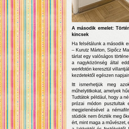
A második emelet: Történ
kincsek
Ha felsétálunk a második e
– Kurutz Márton, Sipőcz Mar
tárlat egy valóságos történ
a nagyközönség által edd
werkfotón keresztül villantj
kezdetektől egészen napjain
Itt ismerhetjük meg az
műhelytitkokat, amelyek hűe
Tudtátok például, hogy a né
prózai módon pusztultak 
megjelenésével a némafilm
stúdiók nem őrizték meg őke
ért, mint maga a művészet, 
a lakkoktól és festékektő