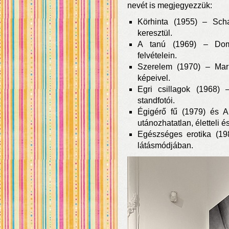
nevét is megjegyezzük:
Körhinta (1955) – Scha
keresztül.
A tanú (1969) – Domo
felvételein.
Szerelem (1970) – Mark
képeivel.
Egri csillagok (1968) 
standfotói.
Égigérő fű (1979) és 
utánozhatatlan, életteli és
Egészséges erotika (19
látásmódjában.