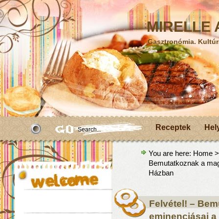
MIRELLE A
Gasztronómia. Kultúr
Receptek
Hel
You are here:
Home
Bemutatkoznak a magy
Házban
Felvétel! – Bem
eminenciásai a