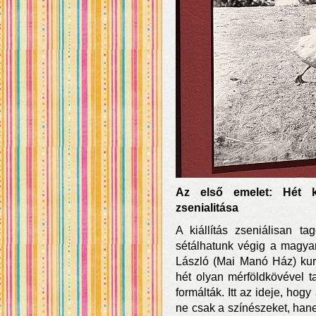
Az első emelet: Hét ku
zsenialitása
A kiállítás zseniálisan ta
sétálhatunk végig a magyar
László (Mai Manó Ház) kurá
hét olyan mérföldkövével t
formálták. Itt az ideje, hogy
ne csak a színészeket, han