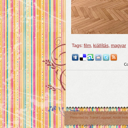
Tags:
film
,
kiállítás
,
magyar
Co
Copyright © 2009
MIRELLE Atelier
. All r
Presented by
Travel Luggage
,
Austin Hot