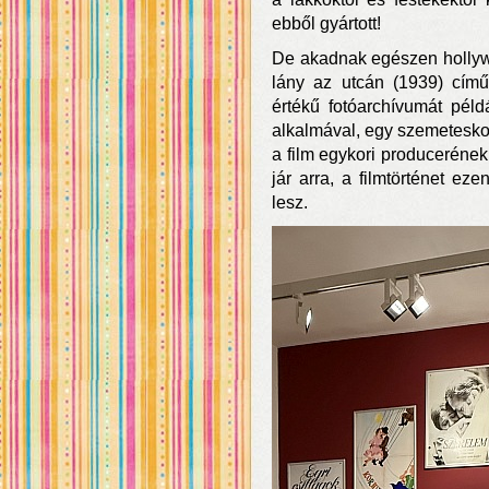
ebből gyártott!
De akadnak egészen hollywoo
lány az utcán (1939) című 
értékű fotóarchívumát péld
alkalmával, egy szemeteskon
a film egykori produceréne
jár arra, a filmtörténet ez
lesz.