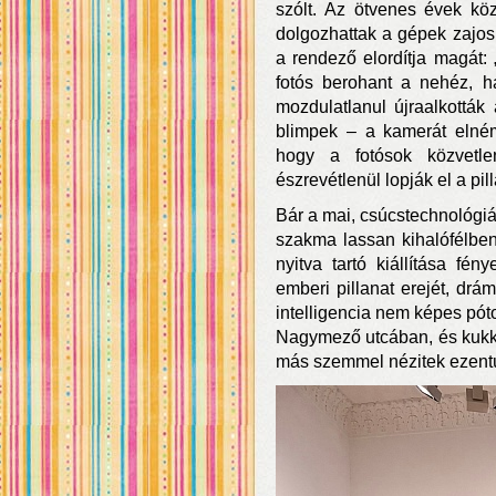
szólt. Az ötvenes évek kö
dolgozhattak a gépek zajos 
a rendező elordítja magát:
fotós berohant a nehéz, h
mozdulatlanul újraalkották 
blimpek – a kamerát elném
hogy a fotósok közvetle
észrevétlenül lopják el a pill
Bár a mai, csúcstechnológiás
szakma lassan kihalófélbe
nyitva tartó kiállítása fén
emberi pillanat erejét, dr
intelligencia nem képes pótol
Nagymező utcában, és kukka
más szemmel nézitek ezentú