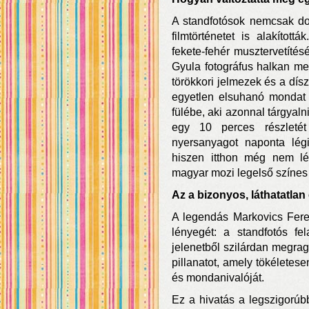
A standfotósok nemcsak do
filmtörténetet is alakítot
fekete-fehér musztervetíté
Gyula fotográfus halkan m
törökkori jelmezek és a dísz
egyetlen elsuhanó mondat b
fülébe, aki azonnal tárgyaln
egy 10 perces részletét
nyersanyagot naponta légi
hiszen itthon még nem lét
magyar mozi legelső színes 
Az a bizonyos, láthatatl
A legendás Markovics Fer
lényegét: a standfotós f
jelenetből szilárdan megra
pillanatot, amely tökéletesen
és mondanivalóját.
Ez a hivatás a legszigorúbb