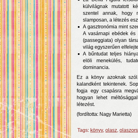
külvilágnak mutatott ké
szentel annak, hogy 
slamposan, a létezés eszt
A gasztronómia mint sze
A vasárnapi ebédek és a
(passeggiata) olyan tár
világ egyszerűen elfelejte
A bűntudat teljes hiány
elöli menekülés, tudato
dominancia.
Ez a könyv azoknak szól,
kalandként tekintenek. So
fogja egy csapásra megvál
hogyan lehet méltósággal
létezést.
(fordította: Nagy Marietta)
Tags:
könyv
,
olasz
,
olaszor