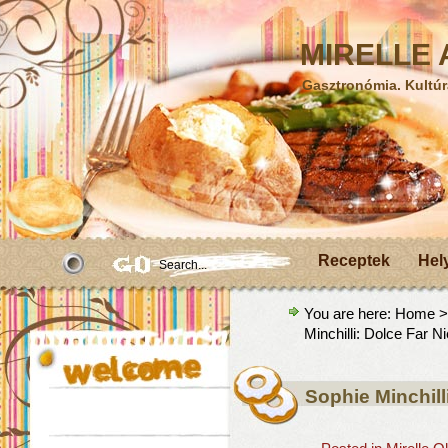
MIRELLE A
Gasztronómia. Kultúr
Receptek
Hel
You are here:
Home
Minchilli: Dolce Far N
Sophie Minchill