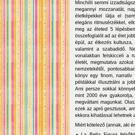
Minchilli semmi izzadtságsz
megannyi mozzanatát, nagy
életképekkel látja el (sem
elegáns ritmusérzékkel, el
meg az életed 5 lépésben”
összefoglalót ad az élet jo
épül, az étkezés kultusza, 
valamint a szabadidő. Ne
vonalakban felskicceli a 
életét, megmutatva azokat
nemzetekétől, pontosabban
könyv egy finom, narratív
példákkal illusztrálni a jo
Ami persze sokkal könnyeb
mint 2000 éve gyakorolja,
megváltani magunkat. Olasz
ezek az apró gesztusok, am
ekkora kihatással lehetnek 
Miért kötelező (annak, aki ér
La Bella Figura felsőf