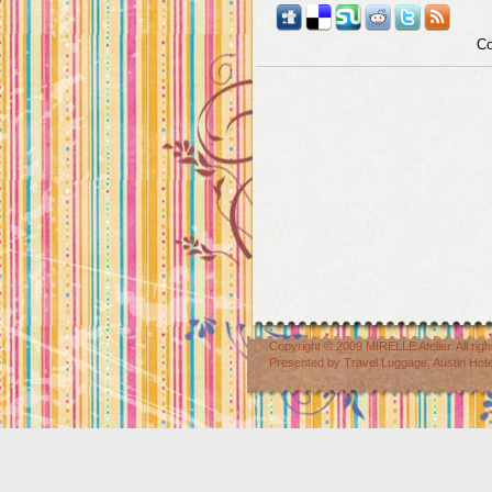
Co
Copyright © 2009
MIRELLE Atelier
. All r
Presented by
Travel Luggage
,
Austin Hot