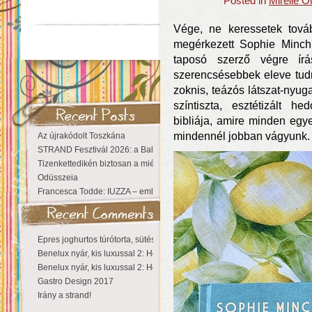
Posted in
Mirelle O
Vége, ne keressetek tová
megérkezett Sophie Minchi
taposó szerző végre írá
szerencsésebbek eleve tudn
zoknis, teázós látszat-nyug
színtiszta, esztétizált h
bibliája, amire minden egye
mindennél jobban vágyunk.
Az újrakódolt Toszkána
STRAND Fesztivál 2026: a Balaton partján a nyár még tart!
Tizenkettedikén biztosan a miénk a Sziget!
Odüsszeia
Francesca Todde: IUZZA – emlékezet, táj és irodalom találkozása a Ma
Epres joghurtos túrótorta, sütés nélkül
Benelux nyár, kis luxussal 2: Hollandia
Benelux nyár, kis luxussal 2: Hollandia
Gastro Design 2017
Irány a strand!