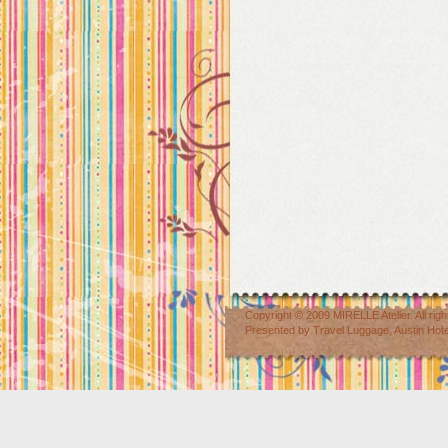
Copyright © 2009
MIRELLE Atelier
. All r
Presented by
Travel Luggage
,
Austin Hot