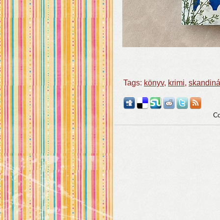
Tags:
könyv
,
krimi
,
skandin
Co