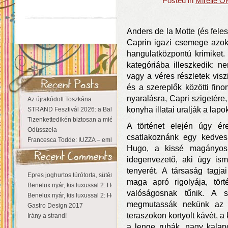
Posted in
Mirelle O
Anders de la Motte (és feles
Caprin igazi csemege azok
hangulatközpontú krimiket.
kategóriába illeszkedik: n
vagy a véres részletek visz
és a szereplők közötti fin
nyaralásra, Capri szigetére
Az újrakódolt Toszkána
konyha illatai uralják a lapo
STRAND Fesztivál 2026: a Balaton partján a nyár még tart!
Tizenkettedikén biztosan a miénk a Sziget!
A történet elején úgy é
Odüsszeia
csatlakoznánk egy kedves,
Francesca Todde: IUZZA – emlékezet, táj és irodalom találkozása a Ma
Hugo, a kissé magányos t
idegenvezető, aki úgy ism
tenyerét. A társaság tagja
Epres joghurtos túrótorta, sütés nélkül
maga apró rigolyája, tört
Benelux nyár, kis luxussal 2: Hollandia
valóságosnak tűnik. A 
Benelux nyár, kis luxussal 2: Hollandia
megmutassák nekünk az ol
Gastro Design 2017
teraszokon kortyolt kávét, a
Irány a strand!
a lenge ruhák, nagy kalap