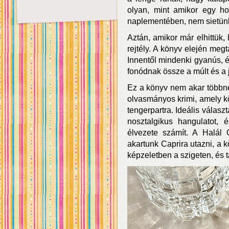
olyan, mint amikor egy hos
naplementében, nem sietünk 
Aztán, amikor már elhittük, 
rejtély. A könyv elején megt
Innentől mindenki gyanús, és
fonódnak össze a múlt és a j
Ez a könyv nem akar többnek
olvasmányos krimi, amely k
tengerpartra. Ideális válasz
nosztalgikus hangulatot
élvezete számít. A Halál 
akartunk Caprira utazni, a 
képzeletben a szigeten, és t