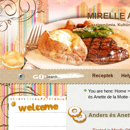
MIRELLE A
Gasztronómia. Kultúr
Receptek
Hel
You are here:
Home
és Anette de la Motte 
Anders és Anett