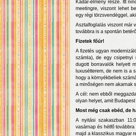
Kádár-élmény része. Itt ninc
meetingre, viszont lehet be
egy régi törzsvendéggel, aki
Asztalfoglalás viszont már v
továbbra is a spontán betér
Fizetek főúr!
A fizetés ugyan modernizál
számla), de egy csipetnyi m
dugott borravalók helyett 
luxusétterem, de nem is a s
hogy a környékbeliek számá
a minőségen nem akarnak s
A cél: nem ebből meggazda
olyan helyet, amit Budapes
Most még csak ebéd, de ha
A nyitási szakaszban 11:0
vasárnap és hétfő továbbra
majd a klasszikus magyar reg