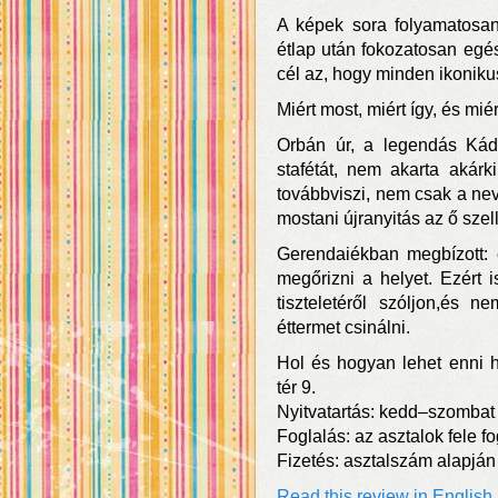
A képek sora folyamatosan
étlap után fokozatosan egés
cél az, hogy minden ikoniku
Miért most, miért így, és miér
Orbán úr, a legendás Kád
stafétát, nem akarta akárk
továbbviszi, nem csak a nev
mostani újranyitás az ő szel
Gerendaiékban megbízott: 
megőrizni a helyet. Ezért 
tiszteletéről szóljon,és 
éttermet csinálni.
Hol és hogyan lehet enni h
tér 9.
Nyitvatartás: kedd–szombat 
Foglalás: az asztalok fele f
Fizetés: asztalszám alapján
Read this review in English