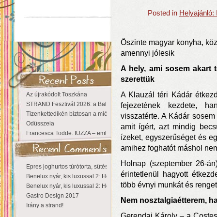
Posted in
Helyajánló:
Őszinte magyar konyha, közö
amennyi jólesik
A hely, ami sosem akart t
szerettük
A Klauzál téri Kádár étkez
Az újrakódolt Toszkána
STRAND Fesztivál 2026: a Balaton partján a nyár még tart!
fejezetének kezdete, ha
Tizenkettedikén biztosan a miénk a Sziget!
visszatérte. A Kádár sosem 
Odüsszeia
amit ígért, azt mindig bec
Francesca Todde: IUZZA – emlékezet, táj és irodalom találkozása a Ma
ízeket, egyszerűséget és eg
amihez foghatót máshol nemi
Holnap (szeptember 26-án) p
Epres joghurtos túrótorta, sütés nélkül
érintetlenül hagyott étkez
Benelux nyár, kis luxussal 2: Hollandia
több évnyi munkát és renge
Benelux nyár, kis luxussal 2: Hollandia
Gastro Design 2017
Nem nosztalgiaétterem, 
Irány a strand!
Gerendai Károly – a Costes 