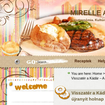
MIRELLE A
Gasztronómia. Kultúr
Receptek
Hel
You are here:
Home
Visszatér a Kádár – A 
Visszatér a Kád
újranyit holnap