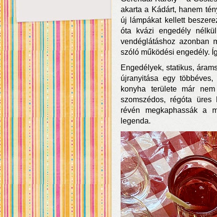
akarta a Kádárt, hanem tén
új lámpákat kellett beszer
óta kvázi engedély nélkül
vendéglátáshoz azonban ma
szóló működési engedély. Így
Engedélyek, statikus, árams
újranyitása egy többéves, 
konyha területe már nem
szomszédos, régóta üres l
révén megkaphassák a mű
legenda.