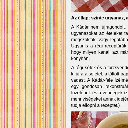
Az étlap: szinte ugyanaz, 
A Kádár nem újragondolt, 
ugyanazokat az ételeket t
megszoktak, vagy legalábbi
Ugyanis a régi receptúrák l
hogy milyen kanál, azt már 
konyhán.
A régi séfek és a törzsven
ki újra a sóletet, a töltött pa
vadast. A Kádár-féle ízél
egy gondosan rekonstruál
füzetének és a vendégek íz
mennyiségeket annak idején 
tudja ellopni a receptet.)