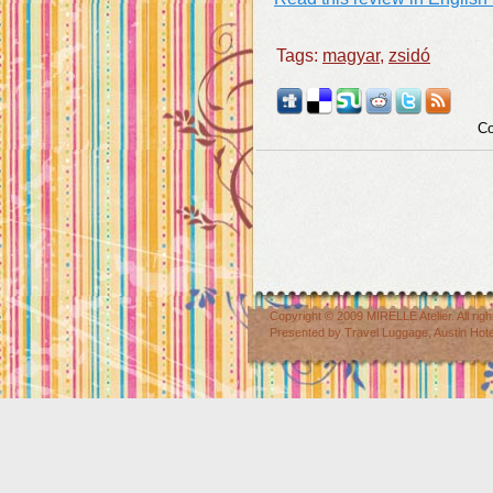
Tags:
magyar
,
zsidó
Co
Copyright © 2009
MIRELLE Atelier
. All r
Presented by
Travel Luggage
,
Austin Hot