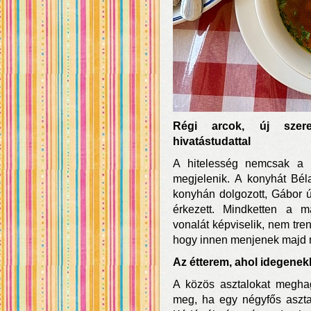
Régi arcok, új szere
hivatástudattal
A hitelesség nemcsak a 
megjelenik. A konyhát Béla
konyhán dolgozott, Gábor ú
érkezett. Mindketten a 
vonalát képviselik, nem tre
hogy innen menjenek majd 
Az étterem, ahol idegenekk
A közös asztalokat meghag
meg, ha egy négyfős aszta