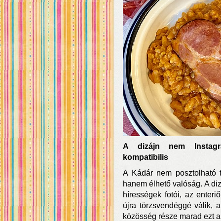
A dizájn nem Instagr
kompatibilis
A Kádár nem posztolható t
hanem élhető valóság. A diz
hírességek fotói, az enteriő
újra törzsvendéggé válik, a
közösség része marad ezt a