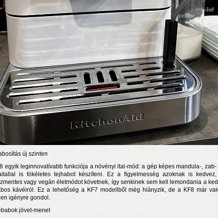
abosítás új szinten
8 egyik leginnovatívabb funkciója a növényi ital-mód: a gép képes mandula-, zab-
aitallal is tökéletes tejhabot készíteni. Ez a figyelmesség azoknak is kedvez,
ózmentes vagy vegán életmódot követnek, így senkinek sem kell lemondania a ke
abos kávéiról. Ez a lehetőség a KF7 modellből még hiányzik, de a KF8 már va
en igényre gondol.
babok jövet-menet