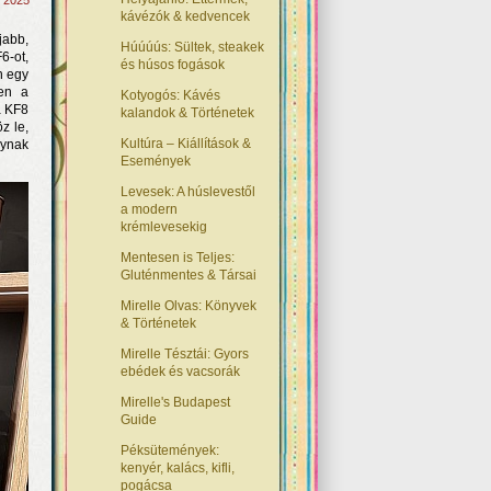
, 2025
kávézók & kedvencek
jabb,
Húúúús: Sültek, steakek
6-ot,
és húsos fogások
n egy
ben a
Kotyogós: Kávés
a KF8
kalandok & Történetek
z le,
Kultúra – Kiállítások &
gynak
Események
Levesek: A húslevestől
a modern
krémlevesekig
Mentesen is Teljes:
Gluténmentes & Társai
Mirelle Olvas: Könyvek
& Történetek
Mirelle Tésztái: Gyors
ebédek és vacsorák
Mirelle's Budapest
Guide
Péksütemények:
kenyér, kalács, kifli,
pogácsa