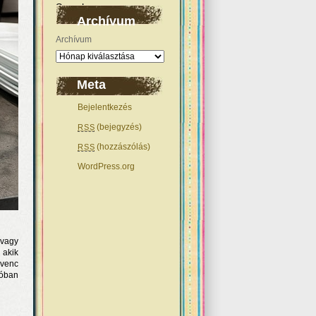
Archívum
Archívum
Meta
Bejelentkezés
(bejegyzés)
RSS
(hozzászólás)
RSS
WordPress.org
 vagy
 akik
dvenc
lóban