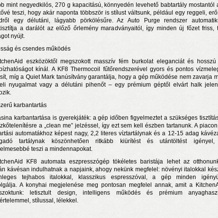
bb mint negyedkilós, 270 g kapacitású, könnyedén levehető babtartály mostantól a
tővé teszi, hogy akár naponta többször is stílust váltsunk, például egy reggeli, er
dről egy délutáni, lágyabb pörkölésűre. Az Auto Purge rendszer automati
isztítja a darálót az előző őrlemény maradványaitól, így minden új főzet friss, t
ágot nyújt.
ósság és csendes működés
tchenAid eszközöktől megszokott masszív fém burkolat eleganciát és hosszú
ízhatóságot kínál. A KF8 Thermocoil fűtőrendszerével gyors és pontos vízmeleg
osít, míg a Quiet Mark tanúsítvány garantálja, hogy a gép működése nem zavarja 
eli nyugalmat vagy a délutáni pihenőt – egy prémium géptől elvárt halk jelenl
ozik.
zerű karbantartás
sina karbantartása is gyerekjáték: a gép időben figyelmeztet a szükséges tisztítá
ízkőtelenítésre a „clean me” jelzéssel, így ezt sem kell észben tartanunk. A piacon
artási automatákhoz képest nagy, 2,2 literes víztartálynak és a 12-15 adag kávéz
gadó tartálynak köszönhetően ritkább kiürítést és utántöltést igényel
elmesebbé teszi a mindennapokat.
tchenAid KF8 automata eszpresszógép tökéletes baristája lehet az otthonun
án kávésan indulhatnak a napjaink, ahogy nekünk megfelel: növényi italokkal készí
nleges tejhabos italokkal, klasszikus espresszóval, a gép minden igény
olgálja. A konyhai megjelenése meg pontosan megfelel annak, amit a KitchenA
zoktunk: letisztult design, intelligens működés és prémium anyaghasz
rtelemmel, stílussal, lélekkel.