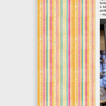
font
a ká
profi
– re