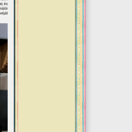
ej és
nálói
ávéját