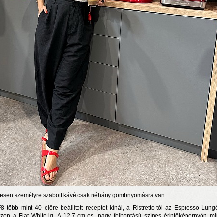
ljesen személyre szabott kávé csak néhány gombnyomásra van
8 több mint 40 előre beállított receptet kínál, a Ristretto-tól az Espresso Lung
zen a Flat White-ig. A 12,7 cm-es, nagy felbontású színes érintőképernyőn m