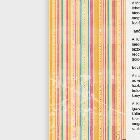
A tö
lehe
blen
megt
ízvil
Tart
A Ki
megb
bizt
regg
dolg
Egys
A ma
és v
házt
befo
kény
A Ki
igaz
külö
kisz
megs
szaké