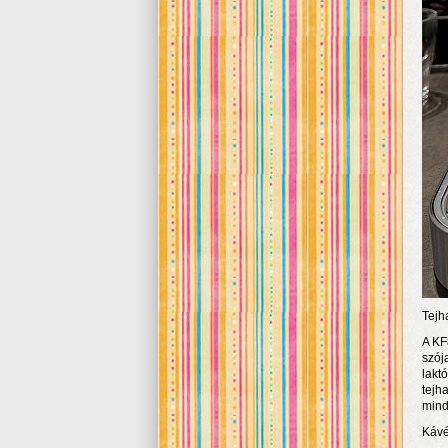
Tejh
A KF
szój
lakt
tejh
mind
Kávé