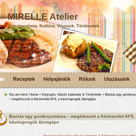
MIRELLE Atelier
Gasztronómia. Kultúra. Városok. Történetek.
Receptek
Helyajánlók
Rólunk
Utazásaink
You are here:
Home
>
Kotyogós: Kávés kalandok & Történetek
> Barista egy gombny
– megérkezett a KitchenAid KF8, a kávérajongók álomgépe
Barista egy gombnyomásra – megérkezett a KitchenAid KF8, 
kávérajongók álomgépe