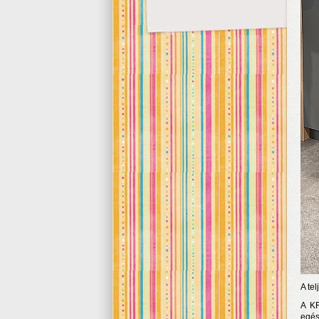
A te
A KF
egés