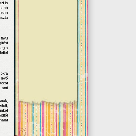
zt is
ősebb
kusan
iszta
 távú
ítést
meg a
éttel
sokra
 lévő
accot
, ami
knak,
tett,
ünket
idtől
nálat