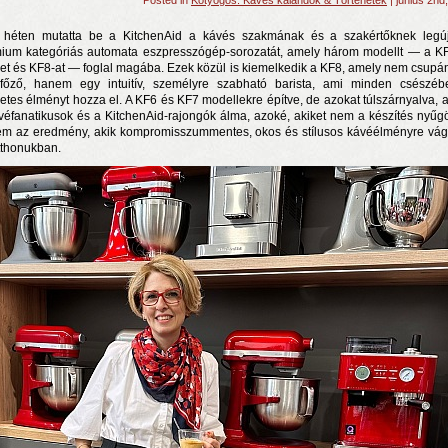
Posted in
Kotyogós: Kávés kalandok & Történetek
| június 2nd
 héten mutatta be a KitchenAid a kávés szakmának és a szakértőknek legú
ium kategóriás automata eszpresszógép-sorozatát, amely három modellt — a KF
et és KF8-at — foglal magába. Ezek közül is kiemelkedik a KF8, amely nem csupá
főző, hanem egy intuitív, személyre szabható barista, ami minden csészé
letes élményt hozza el. A KF6 és KF7 modellekre építve, de azokat túlszárnyalva, 
véfanatikusok és a KitchenAid-rajongók álma, azoké, akiket nem a készítés nyűgö
m az eredmény, akik kompromisszummentes, okos és stílusos kávéélményre vá
tthonukban.
n a nyár még tart!
t!
j és irodalom találkozása a Mai Manó Házban