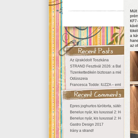
Múlt
prém
KF7-
kávé
töké
a ká
hane
az o
Az újrakódolt Toszkána
STRAND Fesztivál 2026: a Balaton partjá
Tizenkettedikén biztosan a miénk a Szige
Odüsszeia
Francesca Todde: IUZZA – emlékezet, tá
Epres joghurtos túrótorta, sütés nélkül
Benelux nyár, kis luxussal 2: Hollandia
Benelux nyár, kis luxussal 2: Hollandia
Gastro Design 2017
Irány a strand!