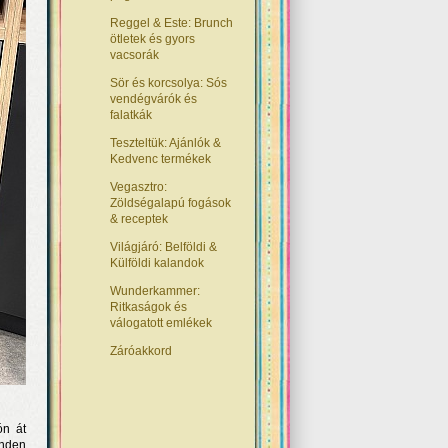
Reggel & Este: Brunch
ötletek és gyors
vacsorák
Sör és korcsolya: Sós
vendégvárók és
falatkák
Teszteltük: Ajánlók &
Kedvenc termékek
Vegasztro:
Zöldségalapú fogások
& receptek
Világjáró: Belföldi &
Külföldi kalandok
Wunderkammer:
Ritkaságok és
válogatott emlékek
Záróakkord
ón át
inden