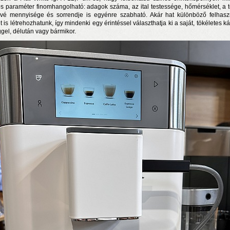
os paraméter finomhangolható: adagok száma, az ital testessége, hőmérséklet, a t
vé mennyisége és sorrendje is egyénre szabható. Akár hat különböző felhasz
lt is létrehozhatunk, így mindenki egy érintéssel választhatja ki a saját, tökéletes k
ggel, délután vagy bármikor.