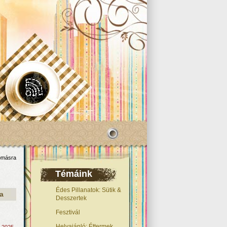
omásra
Témáink
Édes Pillanatok: Sütik &
a
Desszertek
Fesztivál
Helyajánló: Éttermek,