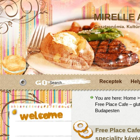
MIRELLE A
Gasztronómia. Kultúr
Receptek
Hel
You are here:
Home
Free Place Cafe – glu
Budapesten
Free Place Cafe
speciality káv