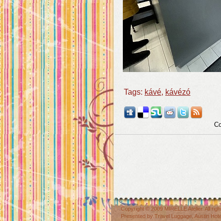
Tags:
kávé
,
kávézó
Co
Copyright © 2009
MIRELLE Atelier
. All r
Presented by
Travel Luggage
,
Austin Hot