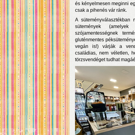
és kényelmesen meginni egy c
csak a pihenés vár ránk.
A süteményválasztékban m
sütemények (amelyek
szójamentességnek termés
gluténmentes péksüteménye
vegán is!) várják a ven
családias, nem véletlen, 
törzsvendéget tudhat magáé