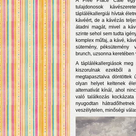
A Free Place Cafe egy 
tulajdonosok kávészer
táplálékallergiái hívtak éle
kávéért, de a kávézás telj
átadni magát, mivel a káv
szinte sehol sem tudta igé
komplex műfaj, a kávé, kávés
sütemény, péksütemény va
brunch, uzsonna keretében
A táplálékallergiások meg 
kiszorulnak ezekből a
megtapasztalva döntöttek 
olyan helyet keltenek éle
alternatívát kínál, ahol ni
való találkozás kockázata 
nyugodtan hátradőlhetne
veszélytelen, minőségi vála