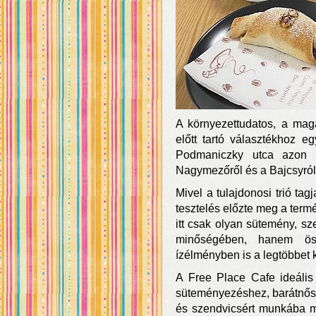
A környezettudatos, a ma
előtt tartó választékhoz e
Podmaniczky utca azon r
Nagymezőről és a Bajcsyról
Mivel a tulajdonosi trió tag
tesztelés előzte meg a termé
itt csak olyan sütemény, s
minőségében, hanem össz
ízélményben is a legtöbbet k
A Free Place Cafe ideális 
süteményezéshez, barátnős b
és szendvicsért munkába me