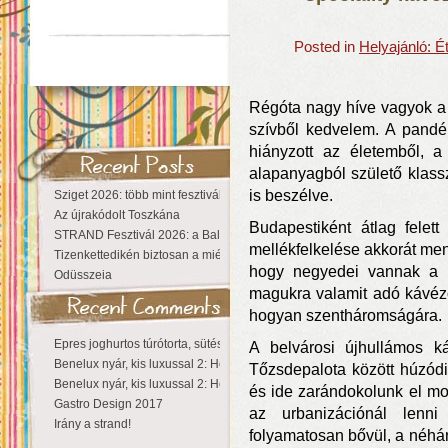
Posted in
Helyajánló: 
Régóta nagy híve vagyok a
szívből kedvelem. A pandém
hiányzott az életemből, a
alapanyagból születő klass
is beszélve.
Sziget 2026: több mint fesztivál, egy városnyi élmény
Az újrakódolt Toszkána
Budapestiként átlag felet
STRAND Fesztivál 2026: a Balaton partján a nyár még tart!
mellékfelkelése akkorát m
Tizenkettedikén biztosan a miénk a Sziget!
hogy negyedei vannak a s
Odüsszeia
magukra valamit adó kávézók
hogyan szentháromságára.
Epres joghurtos túrótorta, sütés nélkül
A belvárosi újhullámos k
Benelux nyár, kis luxussal 2: Hollandia
Tőzsdepalota között húzód
Benelux nyár, kis luxussal 2: Hollandia
és ide zarándokolunk el mo
Gastro Design 2017
az urbanizációnál lenni 
Irány a strand!
folyamatosan bővül, a néhá