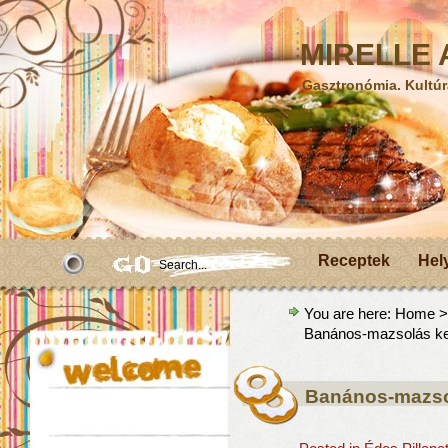
MIRELLE A
Gasztronómia. Kultúr
Receptek
Hel
You are here:
Home
Banános-mazsolás k
Banános-mazso