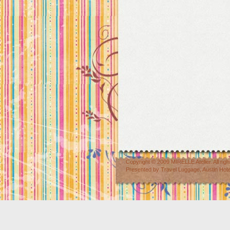
Copyright © 2009
MIRELLE Atelier
. All r
Presented by
Travel Luggage
,
Austin Hot