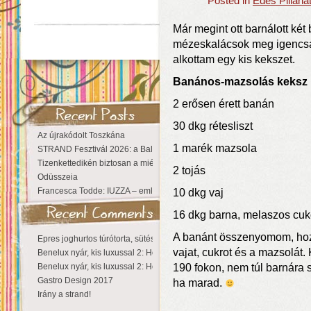
Posted in
Édes Pillana
Már megint ott barnálott két 
mézeskalácsok meg igencsa
alkottam egy kis kekszet.
Banános-mazsolás keksz
2 erősen érett banán
30 dkg rétesliszt
Az újrakódolt Toszkána
1 marék mazsola
STRAND Fesztivál 2026: a Balaton partján a nyár még tart!
Tizenkettedikén biztosan a miénk a Sziget!
2 tojás
Odüsszeia
Francesca Todde: IUZZA – emlékezet, táj és irodalom találkozása a Ma
10 dkg vaj
16 dkg barna, melaszos cuk
A banánt összenyomom, hozzá
Epres joghurtos túrótorta, sütés nélkül
vajat, cukrot és a mazsolát.
Benelux nyár, kis luxussal 2: Hollandia
Benelux nyár, kis luxussal 2: Hollandia
190 fokon, nem túl barnára 
Gastro Design 2017
ha marad.
Irány a strand!