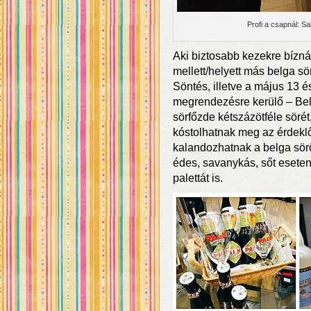
Profi a csapnál: S
Aki biztosabb kezekre bízná
mellett/helyett más belga sö
Söntés, illetve a május 13 é
megrendezésre kerülő – Bel
sörfőzde kétszázötféle sörét
kóstolhatnak meg az érdekl
kalandozhatnak a belga sörö
édes, savanykás, sőt esetenké
palettát is.