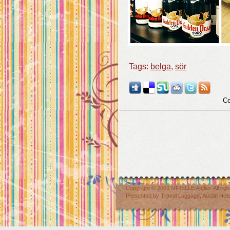
Tags:
belga
,
sör
Co
Copyright © 2009
MIRELLE Atelier
. All r
Presented by
Travel Luggage
,
Austin Hot