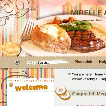
MIRELLE A
Gasztronómia. Kultúr
Receptek
Hel
You are here:
Home
krémlevesekig
> Csapr
Csapra fel! Meg