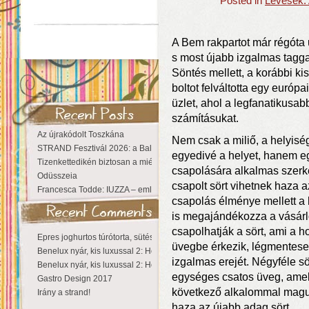
Posted in
Levesek: 
A Bem rakpartot már régóta 
s most újabb izgalmas tagga
Söntés mellett, a korábbi ki
boltot felváltotta egy európa
üzlet, ahol a legfanatikusab
számításukat.
Az újrakódolt Toszkána
Nem csak a miliő, a helyiség
STRAND Fesztivál 2026: a Balaton partján a nyár még tart!
egyedivé a helyet, hanem e
Tizenkettedikén biztosan a miénk a Sziget!
csapolására alkalmas szerke
Odüsszeia
csapolt sört vihetnek haza a
Francesca Todde: IUZZA – emlékezet, táj és irodalom találkozása a Ma
csapolás élménye mellett a 
is megajándékozza a vásárl
csapolhatják a sört, ami a h
Epres joghurtos túrótorta, sütés nélkül
üvegbe érkezik, légmentesen
Benelux nyár, kis luxussal 2: Hollandia
izgalmas erejét. Négyféle sö
Benelux nyár, kis luxussal 2: Hollandia
egységes csatos üveg, amel
Gastro Design 2017
következő alkalommal magun
Irány a strand!
haza az újabb adag sört.