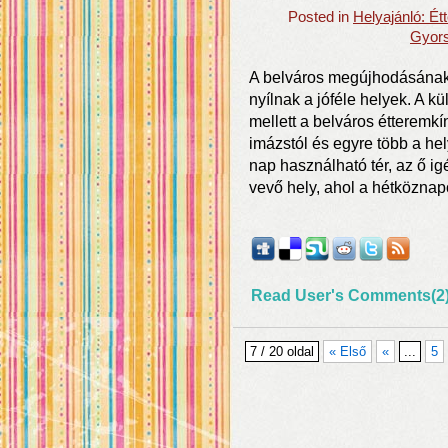
Posted in
Helyajánló: É
Gyors
A belváros megújhodásának 
nyílnak a jóféle helyek. A 
mellett a belváros étteremkín
imázstól és egyre több a he
nap használható tér, az ő ig
vevő hely, ahol a hétközna
Read User's Comments(2
7 / 20 oldal
« Első
«
...
5