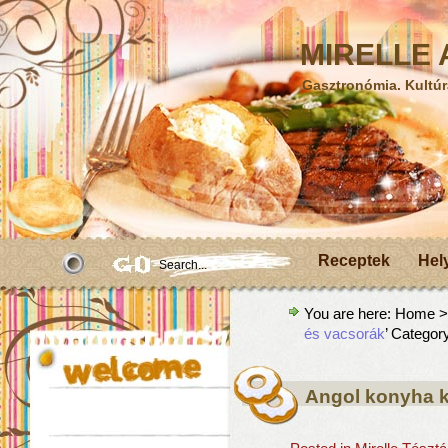
MIRELLE A
Gasztronómia. Kultúr
Receptek
Hel
You are here:
Home
>A
és vacsorák
’ Categor
Angol konyha k