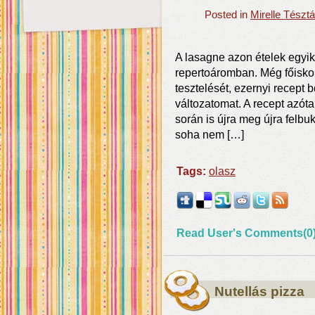
Posted in
Mirelle Tészt
A lasagne azon ételek egyi
repertoáromban. Még főisko
tesztelését, ezernyi recept
változatomat. A recept azóta
során is újra meg újra felb
soha nem […]
Tags:
olasz
Read User's Comments(0
Nutellás pizza