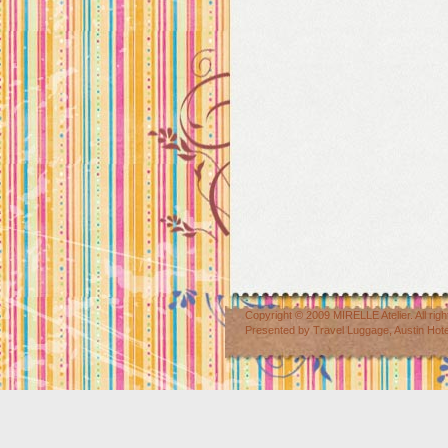
Copyright © 2009
MIRELLE Atelier
. All r
Presented by
Travel Luggage
,
Austin Hot