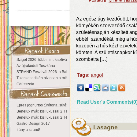
Posted in
Mirelle Tészt
Az egész úgy kezdődött, hog
környékén szerveződő csalá
születésnapján készített a
ebbéli szándékát, még a hús
közepén a hús kézhezvételév
köreten. A születésnapkor k
szombatra […]
Sziget 2026: több mint fesztivál, egy városnyi élmény
Az újrakódolt Toszkána
STRAND Fesztivál 2026: a Balaton partján a nyár még tart!
Tags:
angol
Tizenkettedikén biztosan a miénk a Sziget!
Odüsszeia
Read User's Comments(0
Epres joghurtos túrótorta, sütés nélkül
Benelux nyár, kis luxussal 2: Hollandia
Benelux nyár, kis luxussal 2: Hollandia
Gastro Design 2017
Lasagne
Irány a strand!