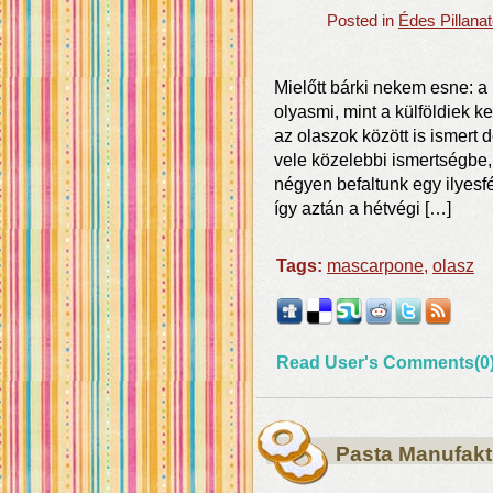
Posted in
Édes Pillana
Mielőtt bárki nekem esne: a 
olyasmi, mint a külföldiek k
az olaszok között is ismert
vele közelebbi ismertségbe
négyen befaltunk egy ilyesf
így aztán a hétvégi […]
Tags:
mascarpone
,
olasz
Read User's Comments(0
Pasta Manufakt