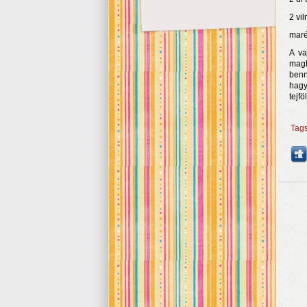
2 vi
maré
A va
magh
benn
hagy
tejf
Tag