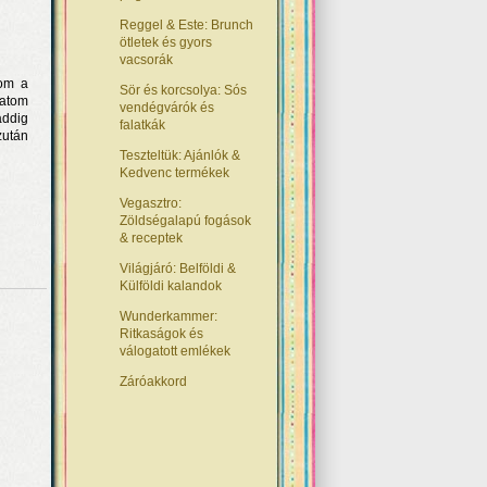
Reggel & Este: Brunch
ötletek és gyors
vacsorák
pom a
Sör és korcsolya: Sós
gatom
vendégvárók és
addig
falatkák
zután
Teszteltük: Ajánlók &
Kedvenc termékek
Vegasztro:
Zöldségalapú fogások
& receptek
Világjáró: Belföldi &
Külföldi kalandok
Wunderkammer:
Ritkaságok és
válogatott emlékek
Záróakkord