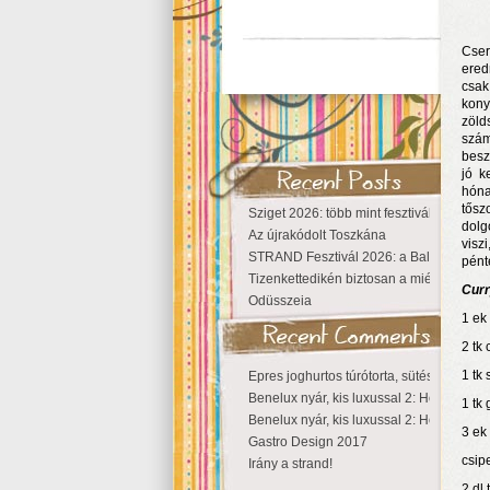
Cser
ered
csak
kony
zöld
szám
besz
jó k
hóna
tősz
Sziget 2026: több mint fesztivál, egy vá
dolg
Az újrakódolt Toszkána
visz
STRAND Fesztivál 2026: a Balaton partjá
pént
Tizenkettedikén biztosan a miénk a Szige
Curr
Odüsszeia
1 ek
2 tk 
1 tk
Epres joghurtos túrótorta, sütés nélkül
Benelux nyár, kis luxussal 2: Hollandia
1 tk
Benelux nyár, kis luxussal 2: Hollandia
3 ek
Gastro Design 2017
csip
Irány a strand!
2 dl 