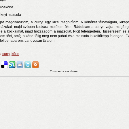
lmoskörte
knyi mazsola
jat megolvasztom, a curryt egy kicsi megpirítom. A körtéket félbevágom, kika
ázukat, majd szépen kockára metélem őket. Rádobtam a currys vajra, megfor
e a kockáimat, majd hozzáadom a mazsolát. Picit felengedem, fűszerezem és 
om főni, amíg a körte félig meg nem puhul és a mazsola is kellőképp felenged. E
öllel behabarom. Langyosan tálalom.
s:
curry
,
körte
Comments are closed.