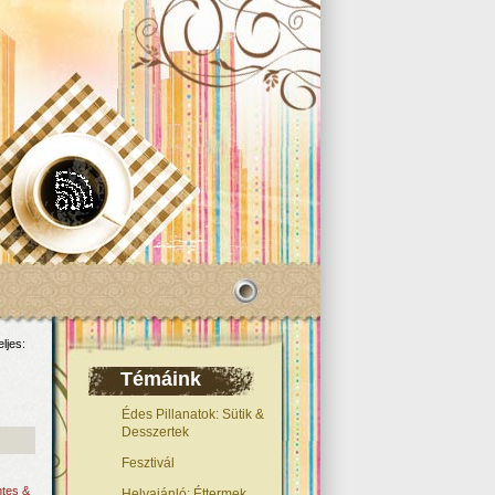
ljes:
Témáink
Édes Pillanatok: Sütik &
Desszertek
Fesztivál
ntes &
Helyajánló: Éttermek,