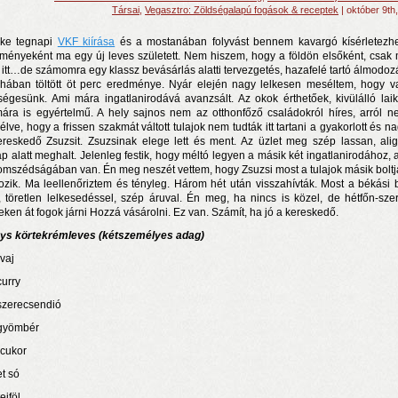
Társai
,
Vegasztro: Zöldségalapú fogások & receptek
| október 9th
ke tegnapi
VKF kiírása
és a mostanában folyvást bennem kavargó kísérletezh
ményeként ma egy új leves született. Nem hiszem, hogy a földön elsőként, csak 
 itt…de számomra egy klassz bevásárlás alatti tervezgetés, hazafelé tartó álmodoz
hában töltött öt perc eredménye. Nyár elején nagy lelkesen meséltem, hogy v
ségesünk. Ami mára ingatlanirodává avanzsált. Az okok érthetőek, kivülálló lai
ára is egyértelmű. A hely sajnos nem az otthonfőző családokról híres, arról n
élve, hogy a frissen szakmát váltott tulajok nem tudták itt tartani a gyakorlott és n
ereskedő Zsuzsit. Zsuzsinak elege lett és ment. Az üzlet meg szép lassan, ali
p alatt meghalt. Jelenleg festik, hogy méltó legyen a másik két ingatlanirodához, 
omszédságában van. Én meg neszét vettem, hogy Zsuzsi most a tulajok másik bolt
rosnyi élmény
ozik. Ma leellenőriztem és tényleg. Három hét után visszahívták. Most a békási b
i, töretlen lelkesedéssel, szép áruval. Én meg, ha nincs is közel, de hétfőn-sze
n a nyár még tart!
eken át fogok járni Hozzá vásárolni. Ez van. Számít, ha jó a kereskedő.
t!
ys körtekrémleves (kétszemélyes adag)
 vaj
curry
 szerecsendió
 gyömbér
 cukor
et só
tejföl