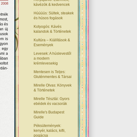
, 2008
kávézók & kedvencek
Húúúús: Sültek, steakek
etnék
és húsos fogások
most,
ás és
Kotyogós: Kávés
an új
kalandok & Történetek
kusok
em is
Kultúra – Kiállítások &
agyon
Események
g egy
ami a
Levesek: A húslevestől
jában
a modern
oltot
krémlevesekig
rdán-
Mentesen is Teljes:
Gluténmentes & Társai
Mirelle Olvas: Könyvek
& Történetek
Mirelle Tésztái: Gyors
ebédek és vacsorák
Mirelle's Budapest
Guide
Péksütemények:
kenyér, kalács, kifli,
pogácsa