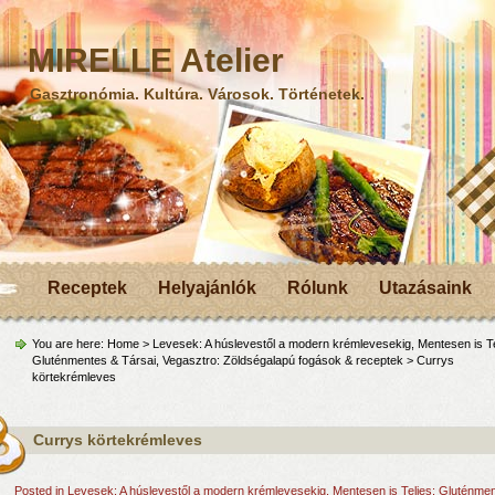
MIRELLE Atelier
Gasztronómia. Kultúra. Városok. Történetek.
Receptek
Helyajánlók
Rólunk
Utazásaink
You are here:
Home
>
Levesek: A húslevestől a modern krémlevesekig
,
Mentesen is Te
Gluténmentes & Társai
,
Vegasztro: Zöldségalapú fogások & receptek
> Currys
körtekrémleves
Currys körtekrémleves
Posted in
Levesek: A húslevestől a modern krémlevesekig
,
Mentesen is Teljes: Gluténme