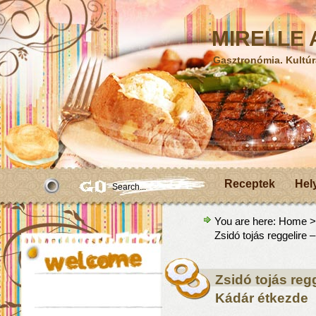
MIRELLE A
Gasztronómia. Kultúr
Receptek
Hel
You are here:
Home
Zsidó tojás reggelire 
Zsidó tojás regg
Kádár étkezde