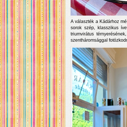
A választék a Kádárhoz mér
sorok szép, klasszikus ív
triumvirátus térnyerésének
szentháromsággal fotózkodni