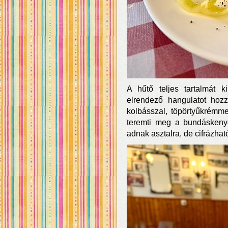
A hűtő teljes tartalmát 
elrendező hangulatot hozz
kolbásszal, töpörtyűkrémm
teremti meg a bundáskenyér
adnak asztalra, de cifrázha