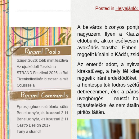
Posted in
Helyajánló
A belváros bizonyos pontj
nagyüzem. Ilyen a Klauz
eldobunk, akkor esélyesen
avokádós toastba. Ebben
reggelit kínálni a Kádár, zsi
Sziget 2026: több mint fesztivál, egy városnyi élmény
Az enteriőr adott, a nyitv
Az újrakódolt Toszkána
kirakatüveg, a hely fél kil
STRAND Fesztivál 2026: a Balaton partján a nyár még tart!
reggelik iránt érdeklődőke
Tizenkettedikén biztosan a miénk a Sziget!
a hentespultok fodros szélű 
Odüsszeia
debreceniben, élik a páros 
üvegbörgés – mustár han
tojásételekkel és nem átalln
Epres joghurtos túrótorta, sütés nélkül
pirítós láttán.
Benelux nyár, kis luxussal 2: Hollandia
Benelux nyár, kis luxussal 2: Hollandia
Gastro Design 2017
Irány a strand!