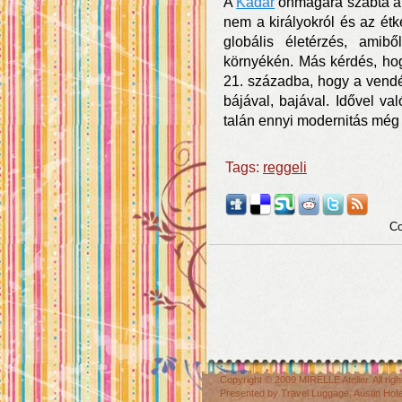
A
Kádár
önmagára szabta a 2
nem a királyokról és az ét
globális életérzés, amib
környékén. Más kérdés, hog
21. századba, hogy a vendé
bájával, bajával. Idővel va
talán ennyi modernitás még a
Tags:
reggeli
Co
Copyright © 2009
MIRELLE Atelier
. All r
Presented by
Travel Luggage
,
Austin Hot