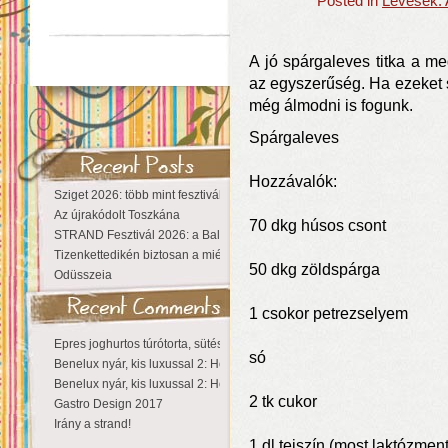
Posted in
Levesek: 
A jó spárgaleves titka a me
az egyszerűség. Ha ezeket s
még álmodni is fogunk.
Spárgaleves
Hozzávalók:
Sziget 2026: több mint fesztivál, egy városnyi élmény
Az újrakódolt Toszkána
70 dkg húsos csont
STRAND Fesztivál 2026: a Balaton partján a nyár még tart!
Tizenkettedikén biztosan a miénk a Sziget!
50 dkg zöldspárga
Odüsszeia
1 csokor petrezselyem
Epres joghurtos túrótorta, sütés nélkül
só
Benelux nyár, kis luxussal 2: Hollandia
Benelux nyár, kis luxussal 2: Hollandia
2 tk cukor
Gastro Design 2017
Irány a strand!
1 dl tejszín (most laktózmen