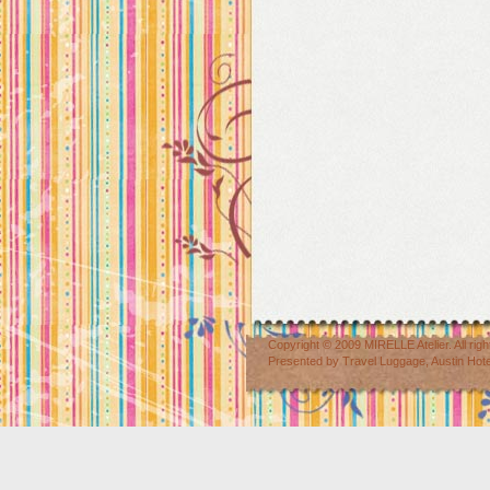
Copyright © 2009
MIRELLE Atelier
. All r
Presented by
Travel Luggage
,
Austin Hot