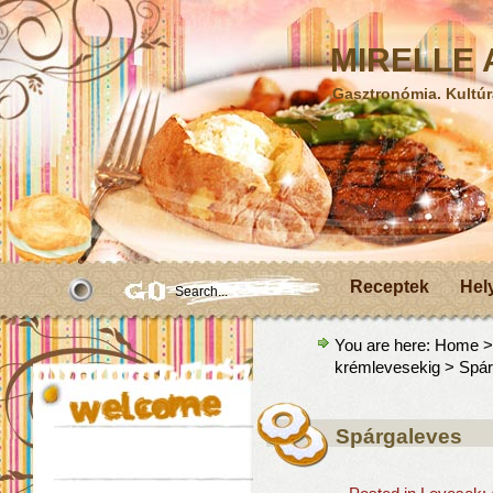
MIRELLE A
Gasztronómia. Kultúr
Receptek
Hel
You are here:
Home
krémlevesekig
> Spár
Spárgaleves