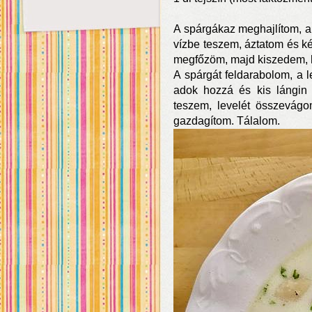
A spárgákaz meghajlítom, a 
vízbe teszem, áztatom és k
megfőzöm, majd kiszedem, h
A spárgát feldarabolom, a l
adok hozzá és kis lángin 
teszem, levelét összevágo
gazdagítom. Tálalom.