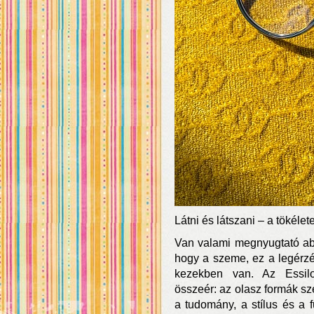
Látni és látszani – a tökél
Van valami megnyugtató ab
hogy a szeme, ez a legérz
kezekben van. Az Essilo
összeér: az olasz formák sz
a tudomány, a stílus és a