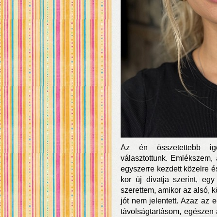
Az én összetettebb igén
választottunk. Emlékszem,
egyszerre kezdett közelre és 
kor új divatja szerint, e
szerettem, amikor az alsó, 
jót nem jelentett. Azaz az 
távolságtartásom, egészen