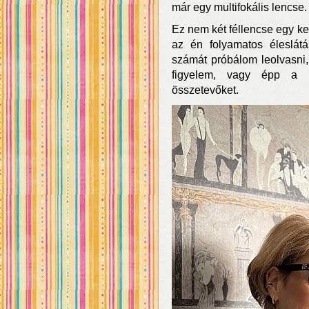
már egy multifokális lencse.
Ez nem két féllencse egy ke
az én folyamatos éleslát
számát próbálom leolvasni,
figyelem, vagy épp a 
összetevőket.