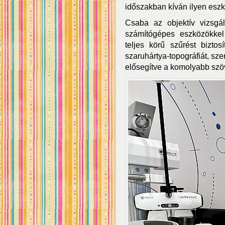
időszakban kíván ilyen eszk
Csaba az objektív vizsgá
számítógépes eszközökke
teljes körű szűrést biztos
szaruhártya-topográfiát, sz
elősegítve a komolyabb sz