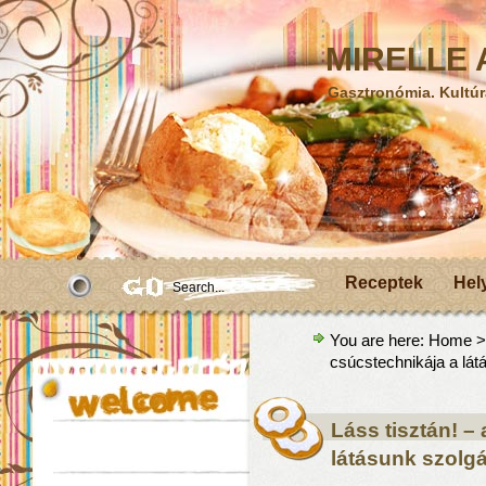
MIRELLE A
Gasztronómia. Kultúr
Receptek
Hel
You are here:
Home
csúcstechnikája a lát
Láss tisztán! –
látásunk szolg