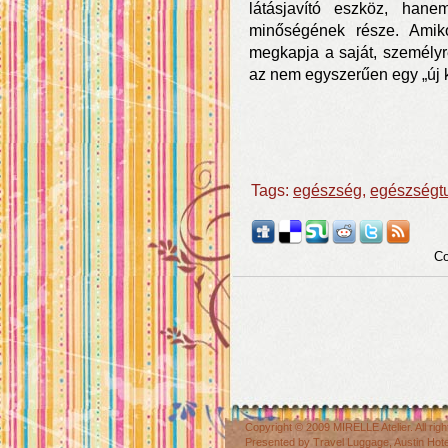
látásjavító eszköz, han
minőségének része. Amik
megkapja a saját, személyre
az nem egyszerűen egy „új k
Tags:
egészség
,
egészségt
Co
Copyright © 2009
MIRELLE Atelier
. All r
Presented by
Travel Luggage
,
Austin Hot