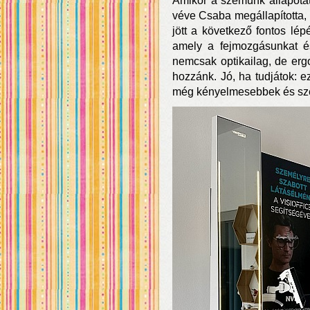
Amikor a szemünk állapotát
véve Csaba megállapította, 
jött a következő fontos lép
amely a fejmozgásunkat és 
nemcsak optikailag, de ergo
hozzánk. Jó, ha tudjátok: e
még kényelmesebbek és sze