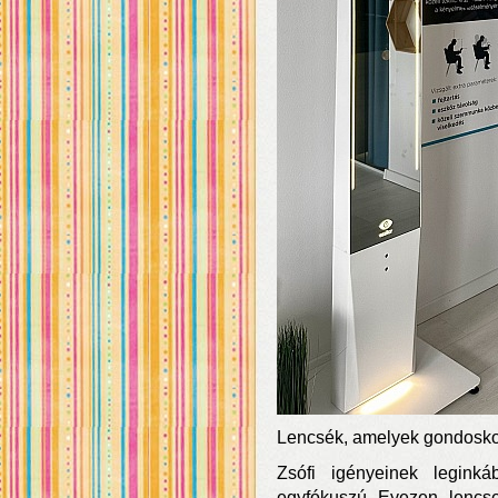
Lencsék, amelyek gondosko
Zsófi igényeinek leginká
egyfókuszú Eyezen lencs