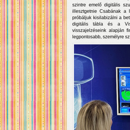
szintre emelő digitális szu
illesztgetnie Csabának a
próbáljuk kisilabizálni a be
digitális tábla és a V
visszajelzéseink alapján f
legpontosabb, személyre sza