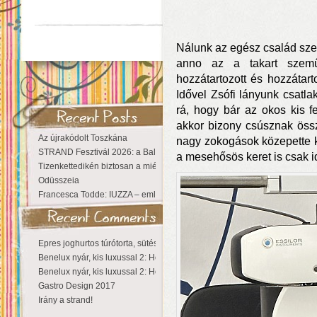
Nálunk az egész család szem
anno az a takart szem
hozzátartozott és hozzátart
Idővel Zsófi lányunk csatla
rá, hogy bár az okos kis f
akkor bizony csúsznak össz
Az újrakódolt Toszkána
nagy zokogások közepette k
STRAND Fesztivál 2026: a Balaton partján a nyár még tart!
a mesehősös keret is csak ide
Tizenkettedikén biztosan a miénk a Sziget!
Odüsszeia
Francesca Todde: IUZZA – emlékezet, táj és irodalom találkozása a Ma
Epres joghurtos túrótorta, sütés nélkül
Benelux nyár, kis luxussal 2: Hollandia
Benelux nyár, kis luxussal 2: Hollandia
Gastro Design 2017
Irány a strand!