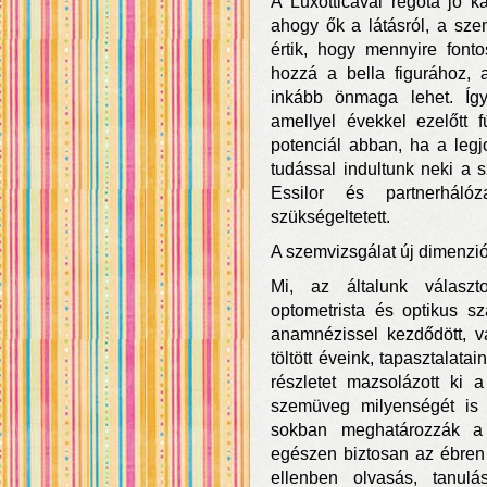
A Luxotticával régóta jó k
ahogy ők a látásról, a sz
értik, hogy mennyire font
hozzá a bella figurához
inkább önmaga lehet. Így 
amellyel évekkel ezelőtt 
potenciál abban, ha a legj
tudással indultunk neki a
Essilor és partnerhálóz
szükségeltetett.
A szemvizsgálat új dimenzi
Mi, az általunk választ
optometrista és optikus sz
anamnézissel kezdődött, v
töltött éveink, tapasztalat
részletet mazsolázott ki
szemüveg milyenségét is b
sokban meghatározzák a
egészen biztosan az ébren 
ellenben olvasás, tanulá