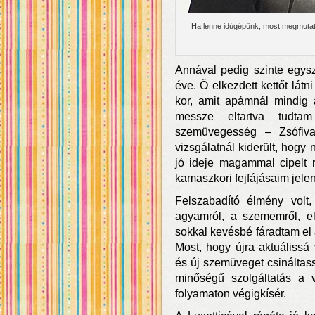
Ha lenne idúgépünk, most megmutath
Annával pedig szinte egysze
éve. Ő elkezdett kettőt lát
kor, amit apámnál mindig 
messze eltartva tudtam
szemüvegesség – Zsófiva
vizsgálatnál kiderült, hog
jó ideje magammal cipelt r
kamaszkori fejfájásaim jelen
Felszabadító élmény volt
agyamról, a szememről, el
sokkal kevésbé fáradtam el a
Most, hogy újra aktuálissá
és új szemüveget csináltas
minőségű szolgáltatás a v
folyamaton végigkísér.