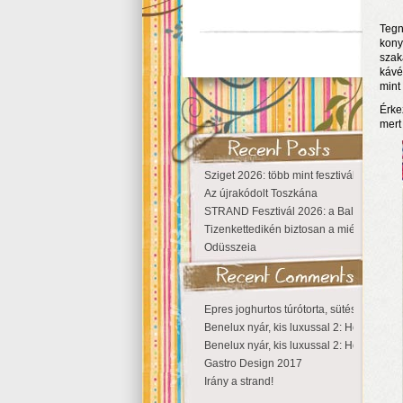
Tegn
kony
szak
kávé
mint
Érke
mert
Sziget 2026: több mint fesztivál, egy vá
Az újrakódolt Toszkána
STRAND Fesztivál 2026: a Balaton partjá
Tizenkettedikén biztosan a miénk a Szige
Odüsszeia
Epres joghurtos túrótorta, sütés nélkül
Benelux nyár, kis luxussal 2: Hollandia
Benelux nyár, kis luxussal 2: Hollandia
Gastro Design 2017
Irány a strand!