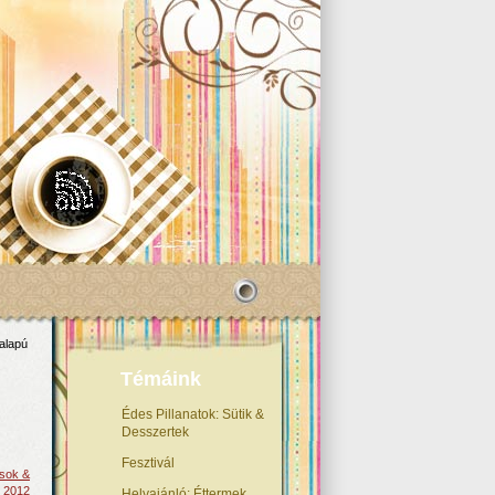
alapú
Témáink
Édes Pillanatok: Sütik &
Desszertek
Fesztivál
ások &
, 2012
Helyajánló: Éttermek,