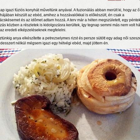
ap igazi fúziós konyhát műveltünk anyával. A fuzionálás abban merült ki, hogy az ő
hájában készült az ebéd, amihez a hozzávalókkal is előkészült, én csak a
ácskésemet és az időmet adtam hozzá. A terv már a héten megszületett, egy péntek
zás közben a részletek is kidolgozásra kerültek, így tegnap semmi más nem volt há
 az eredeti elképzeléseknek megfelelni.
ztünkig anya elkészítette a petrezselymes rizst és persze sütött egy adag női szeszé
 desszert nélkül mégsem igazi egy hétvégi ebéd, majd jöttem én.
rosnyi élmény
n a nyár még tart!
t!