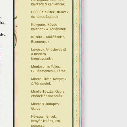
kávézók & kedvencek
Húúúús: Sültek, steakek
és húsos fogások
i
tra,
Kotyogós: Kávés
kalandok & Történetek
lyt,
Kultúra – Kiállítások &
Események
Levesek: A húslevestől
a modern
krémlevesekig
Mentesen is Teljes:
Gluténmentes & Társai
Mirelle Olvas: Könyvek
& Történetek
Mirelle Tésztái: Gyors
ebédek és vacsorák
Mirelle's Budapest
Guide
Péksütemények:
kenyér, kalács, kifli,
pogácsa