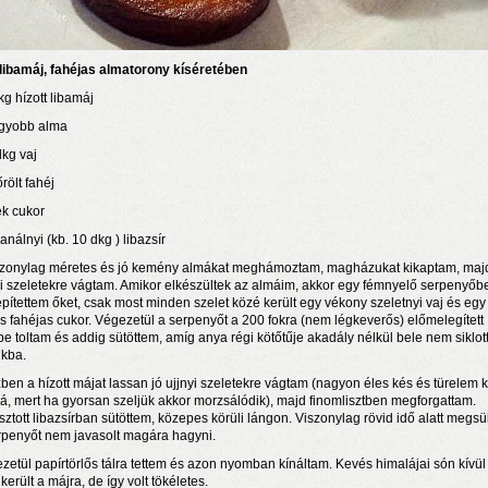
 libamáj, fahéjas almatorony kíséretében
kg hízott libamáj
gyobb alma
dkg vaj
őrölt fahéj
ek cukor
análnyi (kb. 10 dkg ) libazsír
szonylag méretes és jó kemény almákat meghámoztam, magházukat kikaptam, maj
yi szeletekre vágtam. Amikor elkészültek az almáim, akkor egy fémnyelő serpenyőb
építettem őket, csak most minden szelet közé került egy vékony szeletnyi vaj és egy
s fahéjas cukor. Végezetül a serpenyőt a 200 fokra (nem légkeverős) előmelegített
be toltam és addig sütöttem, amíg anya régi kötőtűje akadály nélkül bele nem siklot
kba.
ben a hízott májat lassan jó ujjnyi szeletekre vágtam (nagyon éles kés és türelem k
á, mert ha gyorsan szeljük akkor morzsálódik), majd finomlisztben megforgattam.
sztott libazsírban sütöttem, közepes körüli lángon. Viszonylag rövid idő alatt megsül
rpenyőt nem javasolt magára hagyni.
zetül papírtörlős tálra tettem és azon nyomban kínáltam. Kevés himalájai són kívü
erült a májra, de így volt tökéletes.