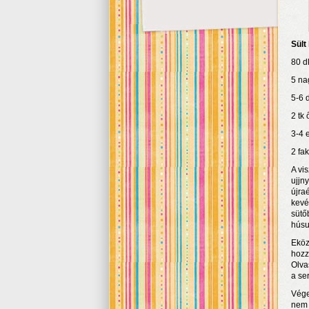
Sült
80 d
5 na
5-6 
2 tk 
3-4 
2 fak
A vi
ujjn
újra
kevé
sütő
húsu
Eköz
hozz
Olva
a se
Vége
nem k