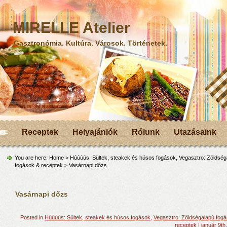
MIRELLE Atelier
Gasztronómia. Kultúra. Városok. Történetek.
Receptek
Helyajánlók
Rólunk
Utazásaink
You are here:
Home
>
Húúúús: Sültek, steakek és húsos fogások
,
Vegasztro: Zöldség
fogások & receptek
> Vasárnapi dőzs
Vasárnapi dőzs
Posted in
Húúúús: Sültek, steakek és húsos fogások
,
Vegasztro: Zöldségalapú fog
receptek
| január 9th