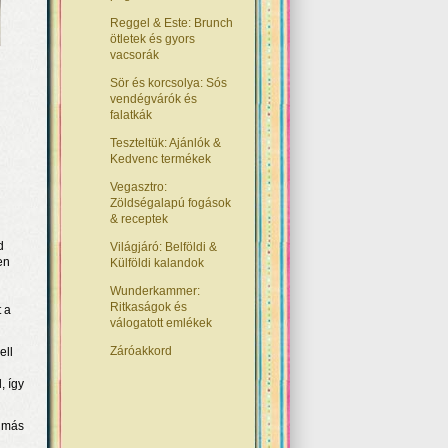
Reggel & Este: Brunch
ötletek és gyors
vacsorák
Sör és korcsolya: Sós
vendégvárók és
falatkák
Teszteltük: Ajánlók &
Kedvenc termékek
Vegasztro:
Zöldségalapú fogások
& receptek
d
Világjáró: Belföldi &
en
Külföldi kalandok
Wunderkammer:
Ritkaságok és
t a
válogatott emlékek
Záróakkord
ell
, így
l más