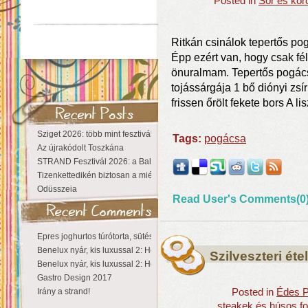
Posted in
Sör és kor
Ritkán csinálok tepertős pog
Épp ezért van, hogy csak fél
önuralmam. Tepertős pogácsa
tojássárgája 1 bő diónyi zsír 
frissen őrölt fekete bors A lis
Sziget 2026: több mint fesztivál, egy városnyi élmény
Tags:
pogácsa
Az újrakódolt Toszkána
STRAND Fesztivál 2026: a Balaton partján a nyár még tart!
Tizenkettedikén biztosan a miénk a Sziget!
Odüsszeia
Read User's Comments(0
Epres joghurtos túrótorta, sütés nélkül
Benelux nyár, kis luxussal 2: Hollandia
Szilveszteri éte
Benelux nyár, kis luxussal 2: Hollandia
Gastro Design 2017
Irány a strand!
Posted in
Édes P
steakek és húsos f