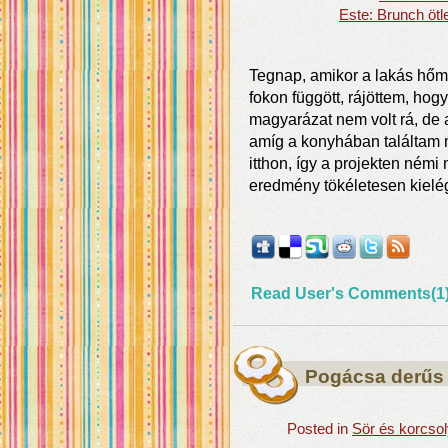
Este: Brunch ötl
Tegnap, amikor a lakás hőm
fokon függött, rájöttem, h
magyarázat nem volt rá, de 
amíg a konyhában találtam m
itthon, így a projekten némi
eredmény tökéletesen kielég
Read User's Comments(1
Pogácsa derűs 
Posted in
Sör és korcso