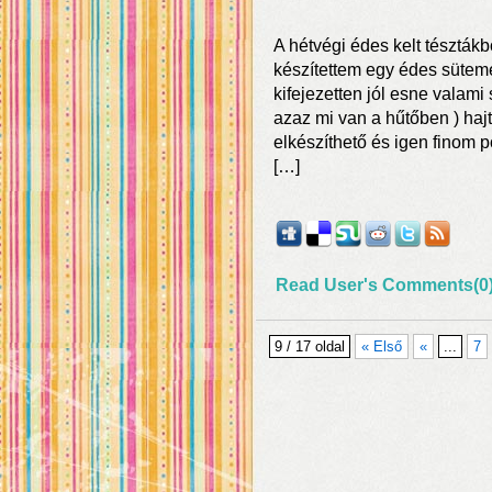
A hétvégi édes kelt tészták
készítettem egy édes sütem
kifejezetten jól esne valami
azaz mi van a hűtőben ) haj
elkészíthető és igen finom 
[…]
Read User's Comments(0
9 / 17 oldal
« Első
«
...
7