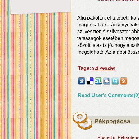
Alig pakoltuk el a tépett ka
magunkat a karácsonyi traktá
szilveszter. A szilveszter a
társaságok esetében megosz
között, s az is jó, hogy a sz
megoldható. Az alábbi össze
Tags:
szilveszter
Read User's Comments(0
Pékpogácsa
Posted in
Péksütemén