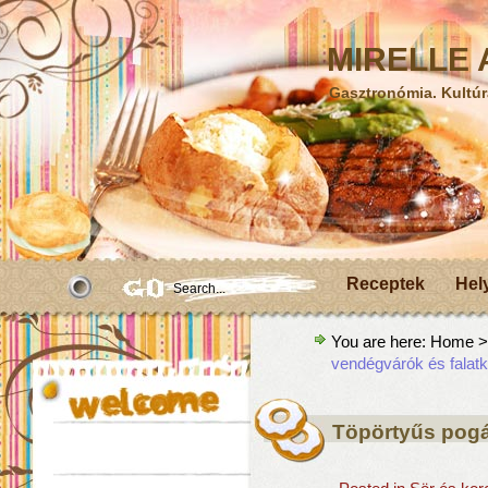
MIRELLE A
Gasztronómia. Kultúr
Receptek
Hel
You are here:
Home
>A
vendégvárók és falat
Töpörtyűs pog