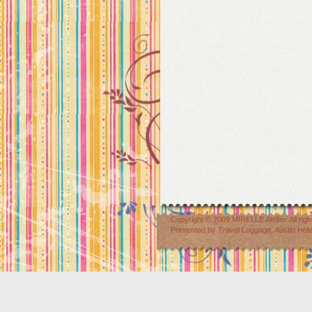
Copyright © 2009
MIRELLE Atelier
. All r
Presented by
Travel Luggage
,
Austin Hot