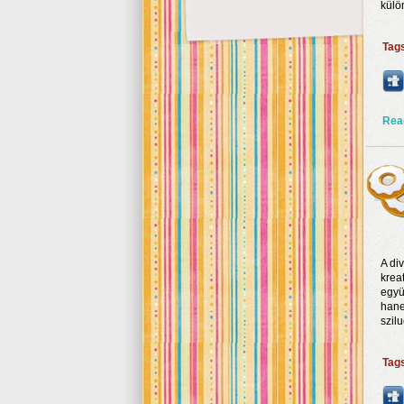
külö
Tag
Rea
A di
krea
együ
hane
szilu
Tag