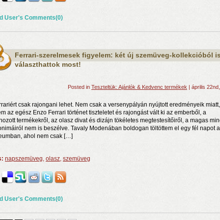
d User's Comments(0)
Ferrari-szerelmesek figyelem: két új szemüveg-kollekcióból i
választhattok most!
Posted in
Teszteltük: Ajánlók & Kedvenc termékek
| április 22nd
rrariért csak rajongani lehet. Nem csak a versenypályán nyújtott eredményeik miatt,
m az egész Enzo Ferrari történet tiszteletet és rajongást vált ki az emberből, a
ehozott termékekről, az olasz divat és dizájn tökéletes megtestesítőiről, a magas mi
onimáiról nem is beszélve. Tavaly Modenában boldogan töltöttem el egy fél napot a
umban, ahol nem csak […]
s:
napszemüveg
,
olasz
,
szemüveg
d User's Comments(0)