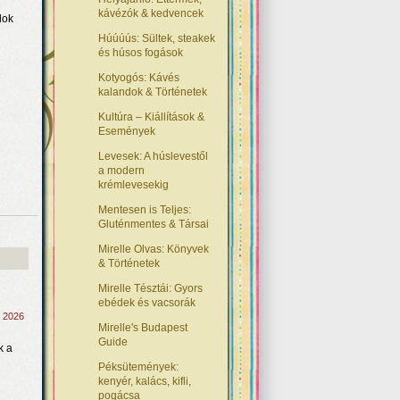
kávézók & kedvencek
lok
Húúúús: Sültek, steakek
és húsos fogások
Kotyogós: Kávés
kalandok & Történetek
Kultúra – Kiállítások &
Események
Levesek: A húslevestől
a modern
krémlevesekig
Mentesen is Teljes:
Gluténmentes & Társai
Mirelle Olvas: Könyvek
& Történetek
Mirelle Tésztái: Gyors
ebédek és vacsorák
, 2026
Mirelle's Budapest
Guide
k a
Péksütemények:
kenyér, kalács, kifli,
pogácsa