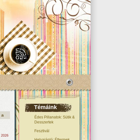
Témáink
 a
Édes Pillanatok: Sütik &
Desszertek
Fesztivál
, 2026
Helyajánló: Éttermek,