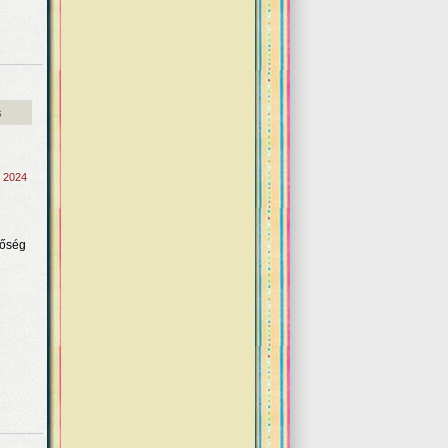
s
, 2024
nőség