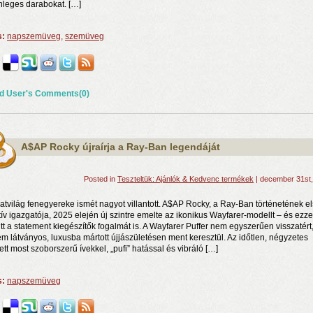
nleges darabokat. […]
s:
napszemüveg
,
szemüveg
d User's Comments(0)
A$AP Rocky újraírja a Ray-Ban legendáját
Posted in
Teszteltük: Ajánlók & Kedvenc termékek
| december 31st
vatvilág fenegyereke ismét nagyot villantott. A$AP Rocky, a Ray-Ban történetének e
tív igazgatója, 2025 elején új szintre emelte az ikonikus Wayfarer-modellt – és ezze
tt a statement kiegészítők fogalmát is. A Wayfarer Puffer nem egyszerűen visszatért
m látványos, luxusba mártott újjászületésen ment keresztül. Az időtlen, négyzetes
ett most szoborszerű ívekkel, „pufi” hatással és vibráló […]
s:
napszemüveg