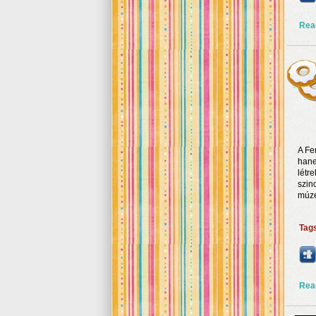
Rea
A Fe
hane
létr
szin
múze
Tag
Rea