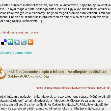
ó aszfalt a lüktető metropoliszokban, sós szél a vízpartokon, hajnalba nyúló fesztivá
ása – a nyár maga a tiszta, sallangmentes jelenlét. Egy olyan időszak ez, amikor a
glátás kalandvágya és a pillanatnyi, helyben megélt örömök észrevétlenül simulnak
ásba. Ebben a felszabadult, intenzív térben az ember a saját élete ikonjává válik,
sát pedig azok a kiválasztott […]
s:
divat
,
napszemüveg
,
olasz
rosnyi élmény
d User's Comments(0)
n a nyár még tart!
t!
Irizáló csúcstechnológia a hóban – Az olimpián debütál az
Oakley AURA kollekciója
Posted in
Teszteltük: Ajánlók & Kedvenc termékek
| február 4th
ort világában a győzelem pillanata gyakran csak a jéghegy csúcsa. Mögötte ott rejli
hatatlan küzdelem”: a hajnali edzések, a hidegben töltött órák és az a mentális
ültség, amiből végül a siker születik. Az Oakley legújabb, AURA kollekciója előttük
teleg – és szerencsére idén a magyar olimpikonokon is láthatjuk majd ezeket a