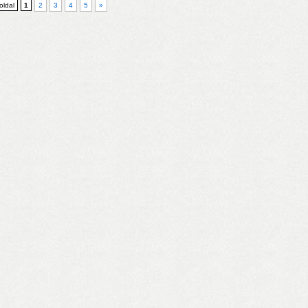
 oldal
1
2
3
4
5
»