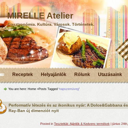
MIRELLE Atelier
Gasztronómia. Kultúra. Városok. Történetek.
Receptek
Helyajánlók
Rólunk
Utazásaink
You are here:
Home
>Posts Tagged ‘
napszemüveg
’
Performatív létezés és az ikonikus nyár: A Dolce&Gabbana és
Ray-Ban új dimenziót nyit
Posted in
Teszteltük: Ajánlók & Kedvenc termékek
| június 24th