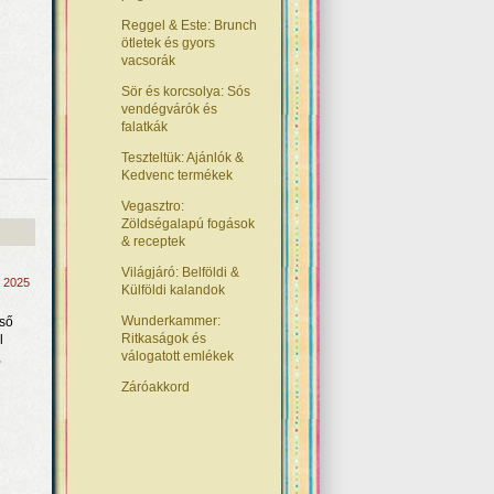
Reggel & Este: Brunch
ötletek és gyors
vacsorák
Sör és korcsolya: Sós
vendégvárók és
falatkák
Teszteltük: Ajánlók &
Kedvenc termékek
Vegasztro:
Zöldségalapú fogások
& receptek
Világjáró: Belföldi &
, 2025
Külföldi kalandok
Wunderkammer:
lső
Ritkaságok és
l
válogatott emlékek
,
Záróakkord