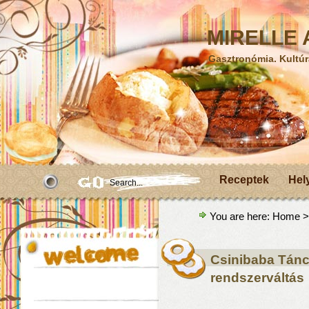
MIRELLE A
Gasztronómia. Kultúr
Receptek
Hel
You are here:
Home
>
Csinibaba Táncd
rendszerváltás