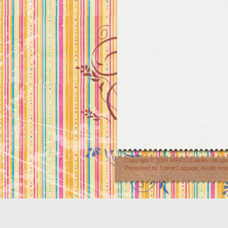
Copyright © 2009
MIRELLE Atelier
. All r
Presented by
Travel Luggage
,
Austin Hot