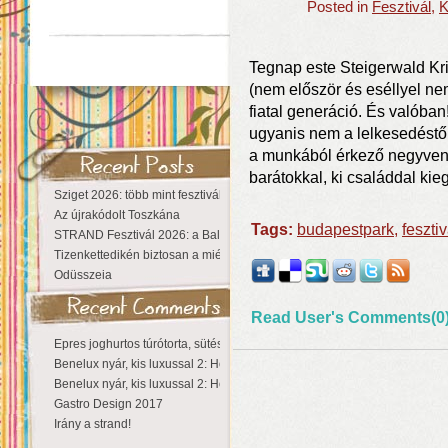
Posted in
Fesztivál
,
K
Tegnap este Steigerwald Kr
(nem először és eséllyel nem
fiatal generáció. És valóban
ugyanis nem a lelkesedéstől 
a munkából érkező negyvenes
barátokkal, ki családdal kie
Sziget 2026: több mint fesztivál, egy városnyi élmény
Az újrakódolt Toszkána
Tags:
budapestpark
,
fesztiv
STRAND Fesztivál 2026: a Balaton partján a nyár még tart!
Tizenkettedikén biztosan a miénk a Sziget!
Odüsszeia
Read User's Comments(0
Epres joghurtos túrótorta, sütés nélkül
Benelux nyár, kis luxussal 2: Hollandia
Benelux nyár, kis luxussal 2: Hollandia
Gastro Design 2017
Irány a strand!