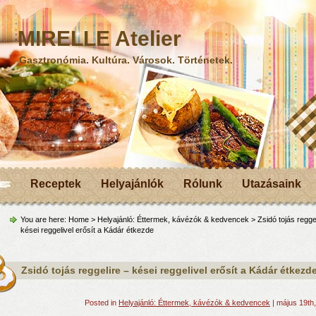
MIRELLE Atelier
Gasztronómia. Kultúra. Városok. Történetek.
Receptek
Helyajánlók
Rólunk
Utazásaink
You are here:
Home
>
Helyajánló: Éttermek, kávézók & kedvencek
> Zsidó tojás regge
kései reggelivel erősít a Kádár étkezde
Zsidó tojás reggelire – kései reggelivel erősít a Kádár étkezd
Posted in
Helyajánló: Éttermek, kávézók & kedvencek
| május 19th