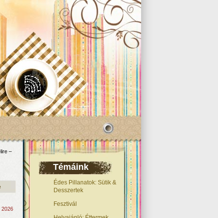
lire –
Témáink
Édes Pillanatok: Sütik &
e
Desszertek
Fesztivál
, 2026
Helyajánló: Éttermek,