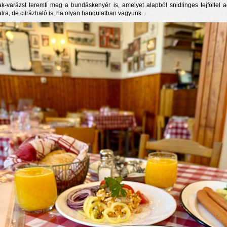
k-varázst teremti meg a bundáskenyér is, amelyet alapból snidlinges tejföllel 
alra, de cifrázható is, ha olyan hangulatban vagyunk.