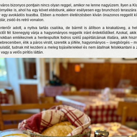
lváros bizonyos pontjain nincs olyan reggel, amikor ne lenne nagyüzem. Ilyen a Kl
környéke is, ahol ha egy követ eldobunk, akkor esélyesen egy brunchozó teraszára 
 egy avokádós toastba. Ebben a modern életérzésben kíván önazonos reggelit kí
dár, zsidó és retró vonalon.
nteriőr adott, a nyitva tartás csalóka, de bármit is állítson a kirakatüveg, a hel
nctől fél tizenegyig várja a hagyományos reggelik iránt érdeklődőket. Azokat, aki
okban emlékeznek a hentespultok fodros szélű papírtálcáinak illatára, akik hisz
 debreceniben, élik a páros virslit, szeretik a jóféle, hagyományos – üvegbörgés – m
ulatát, tudnak mit kezdeni a meleg tojásételekkel és nem átallnak felsikkantani a 
 vagy a velős pirítós láttán.
n a nyár még tart!
t!
j és irodalom találkozása a Mai Manó Házban