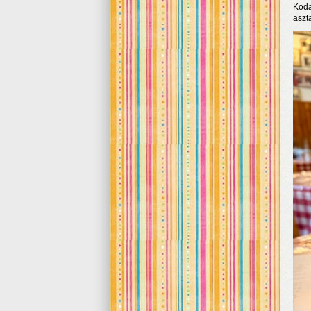
Koda
aszt