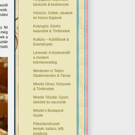
kávézók & kedvencek
auzál
esik.
Húúúús: Sültek, steakek
nálni
és húsos fogások
Kotyogós: Kávés
y fél
kalandok & Történetek
k még
nek a
Kultúra – Kiállítások &
ustár
Események
zsidó
Levesek: A húslevestől
a modern
krémlevesekig
Mentesen is Teljes:
Gluténmentes & Társai
Mirelle Olvas: Könyvek
& Történetek
Mirelle Tésztái: Gyors
ebédek és vacsorák
Mirelle's Budapest
Guide
Péksütemények:
kenyér, kalács, kifli,
pogácsa