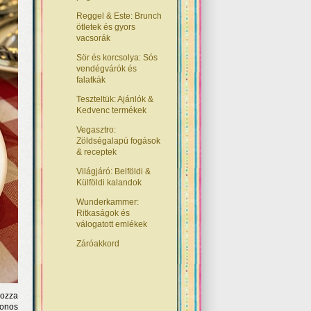
Reggel & Este: Brunch
ötletek és gyors
vacsorák
Sör és korcsolya: Sós
vendégvárók és
falatkák
Teszteltük: Ajánlók &
Kedvenc termékek
Vegasztro:
Zöldségalapú fogások
& receptek
Világjáró: Belföldi &
Külföldi kalandok
Wunderkammer:
Ritkaságok és
válogatott emlékek
Záróakkord
hozza
honos