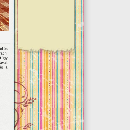
ól és
radni
t úgy
ával.
még a