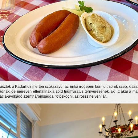
laszték a Kádárhoz mérten szűkszavú, az Erika írógépen körmölt sorok szép, klass
 adnak, de mereven ellenállnak a zöld triumvirátus térnyerésének, aki itt akar a ma
tácia-avokádó szentháromsággal fotózkodni, az rossz helyen jár.