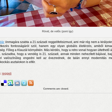
Rövid, de velős (pont így)
dár
önmagára szabta a 21.századi reggelifetisizmust, ami már rég nem a királyokr
tkezés fontosságáról szól, hanem egy olyan globális életérzés, amiből kima
ség. Főleg a Klauzál környékén. Más kérdés, hogy a retro vonal hogyan ültethető á
. századba, hogy a vendég is 21. századi, annak minden nehezített bájával, baj
el valószínűleg engedni kell az évezrednek, de talán ennyi modernitás 
skockás asztalokon is elfér.
s:
reggeli
Comments are closed.