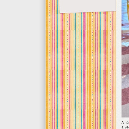
A hű
a ve