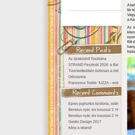
A be
tér 
Vagy
a Ká
Az e
kile
nyom
főtt
hang
tojás
Az újrakódolt Toszkána
STRAND Fesztivál 2026: a Balaton partjá
Tizenkettedikén biztosan a miénk a Szige
Odüsszeia
Francesca Todde: IUZZA – emlékezet, tá
Epres joghurtos túrótorta, sütés nélkül
Benelux nyár, kis luxussal 2: Hollandia
Benelux nyár, kis luxussal 2: Hollandia
Gastro Design 2017
Irány a strand!