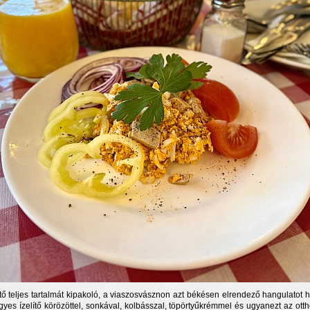
tő teljes tartalmát kipakoló, a viaszosvásznon azt békésen elrendező hangulatot 
gyes ízelítő körözöttel, sonkával, kolbásszal, töpörtyűkrémmel és ugyanezt az ott