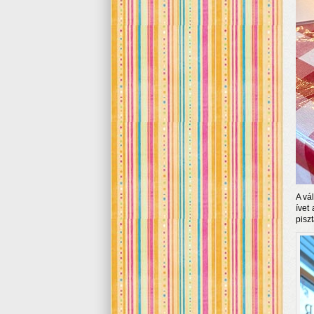
A vá
ívet
pisz