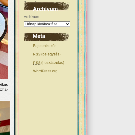
Archívum
Archívum
Meta
Bejelentkezés
(bejegyzés)
RSS
(hozzászólás)
RSS
WordPress.org
zikus
tcha-