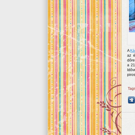
A
Ká
az é
dőre
a 21
Időv
piro
Tag