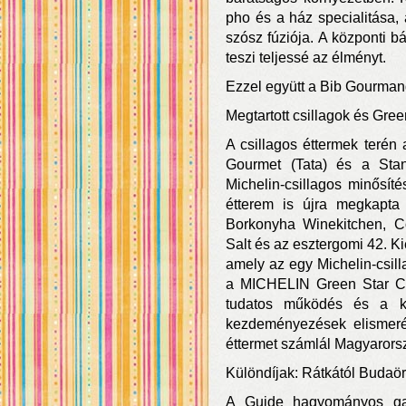
pho és a ház specialitása,
szósz fúziója. A központi bá
teszi teljessé az élményt.
Ezzel együtt a Bib Gourman
Megtartott csillagok és Gre
A csillagos éttermek terén a
Gourmet (Tata) és a Stan
Michelin-csillagos minősíté
étterem is újra megkapta 
Borkonyha Winekitchen, C
Salt és az esztergomi 42. Ki
amely az egy Michelin-csill
a MICHELIN Green Star C
tudatos működés és a kö
kezdeményezések elismer
éttermet számlál Magyarors
Különdíjak: Rátkától Budaör
A Guide hagyományos gasz