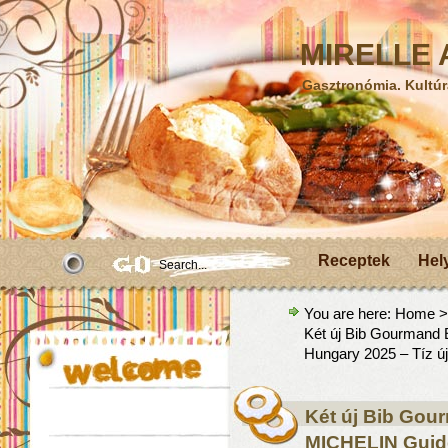
MIRELLE A
Gasztronómia. Kultúr
Receptek
Hel
You are here:
Home
Két új Bib Gourmand
Hungary 2025 – Tíz új
Két új Bib Gou
MICHELIN Guide