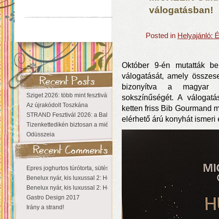
válogatásban!
Posted in
Helyajánló: 
Október 9-én mutatták 
válogatását, amely összese
bizonyítva a magyar g
Sziget 2026: több mint fesztivál, egy városnyi élmény
sokszínűségét. A válogatá
Az újrakódolt Toszkána
ketten friss Bib Gourmand m
STRAND Fesztivál 2026: a Balaton partján a nyár még tart!
elérhető árú konyhát ismeri 
Tizenkettedikén biztosan a miénk a Sziget!
Odüsszeia
Epres joghurtos túrótorta, sütés nélkül
Benelux nyár, kis luxussal 2: Hollandia
Benelux nyár, kis luxussal 2: Hollandia
Gastro Design 2017
Irány a strand!