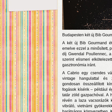
Budapesten két új Bib Gou
A két új Bib Gourmand étt
emelve ezzel a minősített, 
díj Gwendal Poullennec, 
szerint elismeri elköteleze
gasztronómia iránt.
A Cabrio egy csendes vár
vintage hangulattal és 
gondosan összeállított kí
fogások kísérik – például é
tatár zöld gazpachóval. A h
révén a laza vacsorázók 
vibráló, vietnámi gyökerekk
barátságos környezetben. K