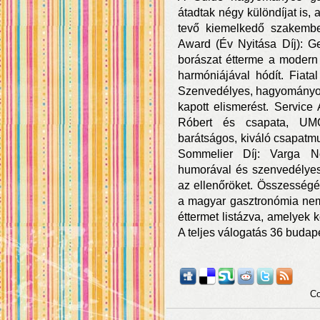
átadtak négy különdíjat is, 
tevő kiemelkedő szakembe
Award (Év Nyitása Díj): Ge
borászat étterme a modern
harmóniájával hódít. Fiata
Szenvedélyes, hagyományos
kapott elismerést. Service
Róbert és csapata, UMO,
barátságos, kiváló csapatmu
Sommelier Díj: Varga No
humorával és szenvedélyes,
az ellenőröket. Összességé
a magyar gasztronómia nemz
éttermet listázva, amelyek 
A teljes válogatás 36 budape
Co