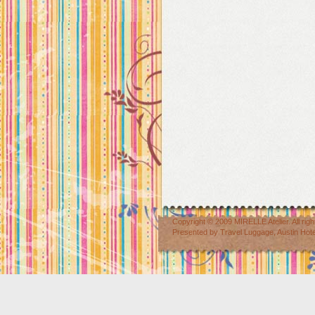
Copyright © 2009
MIRELLE Atelier
. All r
Presented by
Travel Luggage
,
Austin Hot