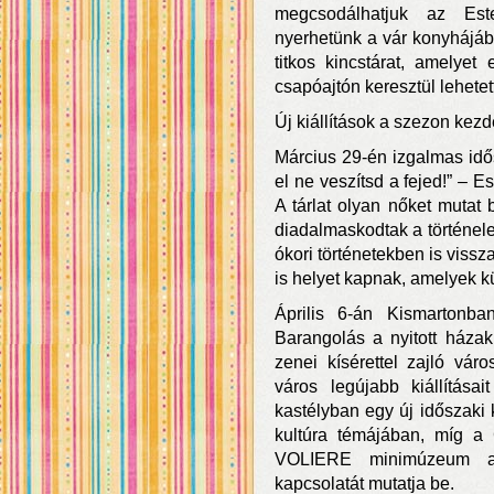
megcsodálhatjuk az Este
nyerhetünk a vár konyhájáb
titkos kincstárat, amelyet
csapóajtón keresztül lehetet
Új kiállítások a szezon kez
Március 29-én izgalmas idős
el ne veszítsd a fejed!” – E
A tárlat olyan nőket mutat
diadalmaskodtak a történele
ókori történetekben is vissz
is helyet kapnak, amelyek k
Április 6-án Kismartonb
Barangolás a nyitott háza
zenei kísérettel zajló váro
város legújabb kiállításait
kastélyban egy új időszaki ki
kultúra témájában, míg a 
VOLIERE minimúzeum a
kapcsolatát mutatja be.