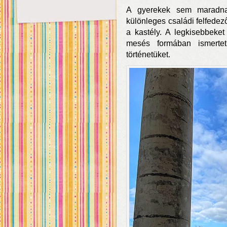
A gyerekek sem maradna
különleges családi felfedező 
a kastély. A legkisebbeket
mesés formában ismertet
történetüket.