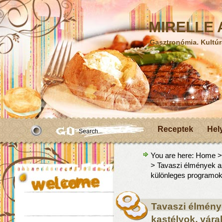
MIRELLE A
Gasztronómia. Kultúr
Receptek
Hel
You are here:
Home
> Tavaszi élmények a
különleges programo
Tavaszi élmény
kastélyok, vár