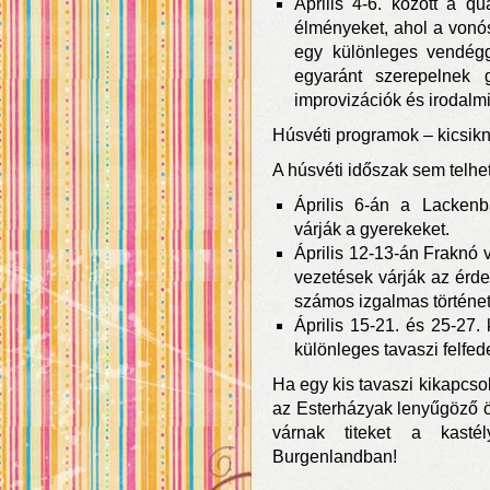
Április 4-6. között a qu
élményeket, ahol a vonó
egy különleges vendégg
egyaránt szerepelnek g
improvizációk és irodalmi
Húsvéti programok – kicsik
A húsvéti időszak sem telhe
Április 6-án a Lackenb
várják a gyerekeket.
Április 12-13-án Fraknó 
vezetések várják az érde
számos izgalmas történet 
Április 15-21. és 25-27.
különleges tavaszi felfede
Ha egy kis tavaszi kikapcso
az Esterházyak lenyűgöző ö
várnak titeket a kast
Burgenlandban!