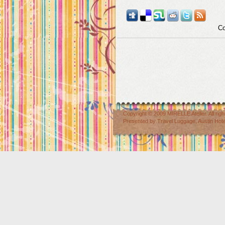
Co
Copyright © 2009
MIRELLE Atelier
. All r
Presented by
Travel Luggage
,
Austin Hot