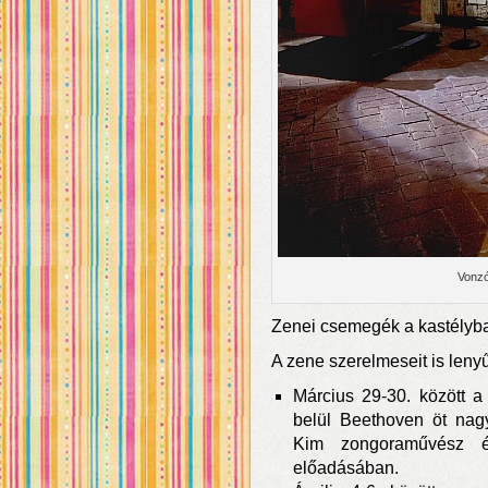
Vonzó
Zenei csemegék a kastélyb
A zene szerelmeseit is leny
Március 29-30. között a
belül Beethoven öt nag
Kim zongoraművész 
előadásában.