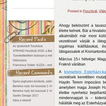
Posted in
Fesztivál
,
Vilá
Ahogy beköszönt a tavasz,
életre kelnek. Bár a hivatal
alkalmából már most kül
vezetéssel várják a látog
izgalmas kiállításokat, 
Az újrakódolt Toszkána
STRAND Fesztivál 2026: a Balaton partján a nyár még tart!
látogassatok el Kismartonb
Tizenkettedikén biztosan a miénk a Sziget!
Március 15-i hétvége: Magy
Odüsszeia
Fraknó várában
Francesca Todde: IUZZA – emlékezet, táj és irodalom találkozása a Ma
A
kismartoni Esterházy-ka
vezetések keretében mutatj
Epres joghurtos túrótorta, sütés nélkül
Haydn Terem impozáns bels
Benelux nyár, kis luxussal 2: Hollandia
amelyben maga Joseph Hay
Benelux nyár, kis luxussal 2: Hollandia
életbe nyerhetsz bepillan
Gastro Design 2017
mindennapjait is – kiderül
Irány a strand!
hálálták meg az Esterházya