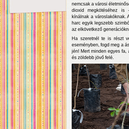
nemcsak a városi életminősé
dioxid megkötéséhez is
kínálnak a városlakóknak. A
harc egyik legszebb szimb
az elkövetkező generációkn
Ha szeretnél te is részt 
eseményben, fogd meg a ásót
jén! Mert minden egyes fa, 
és zöldebb jövő felé.