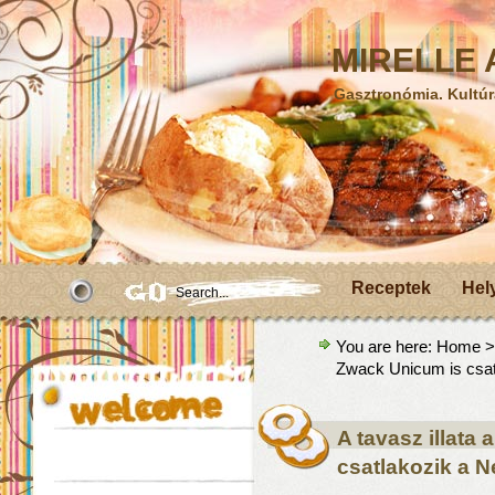
MIRELLE A
Gasztronómia. Kultúr
Receptek
Hel
You are here:
Home
Zwack Unicum is csat
A tavasz illata
csatlakozik a N