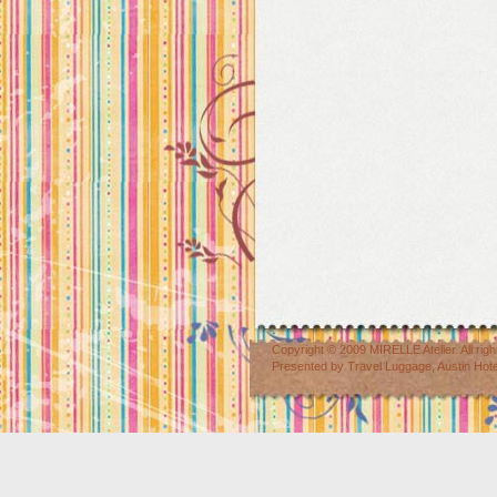
Copyright © 2009
MIRELLE Atelier
. All r
Presented by
Travel Luggage
,
Austin Hot