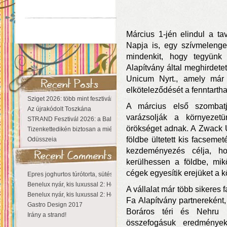
Március 1-jén elindul a ta
Napja is, egy szívmeleng
mindenkit, hogy tegyünk
Alapítvány által meghirdete
Unicum Nyrt., amely már s
elköteleződését a fenntartha
Sziget 2026: több mint fesztivál, egy városnyi élmény
A március első szombatj
Az újrakódolt Toszkána
varázsolják a környezet
STRAND Fesztivál 2026: a Balaton partján a nyár még tart!
örökséget adnak. A Zwack U
Tizenkettedikén biztosan a miénk a Sziget!
földbe ültetett kis facsemet
Odüsszeia
kezdeményezés célja, ho
kerülhessen a földbe, mik
cégek egyesítik erejüket a 
Epres joghurtos túrótorta, sütés nélkül
Benelux nyár, kis luxussal 2: Hollandia
A vállalat már több sikeres f
Benelux nyár, kis luxussal 2: Hollandia
Fa Alapítvány partnereként,
Gastro Design 2017
Boráros téri és Nehru 
Irány a strand!
összefogásuk eredménye