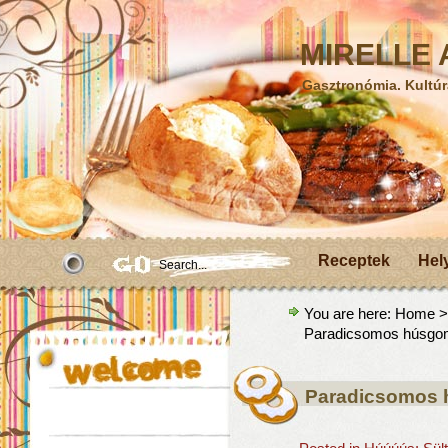
MIRELLE A
Gasztronómia. Kultúr
Receptek
Hel
You are here:
Home
Paradicsomos húsgo
Paradicsomos