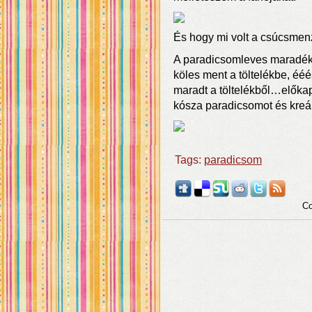
És hogy mi volt a csúcsmenz
A paradicsomleves maradéka
köles ment a töltelékbe, éé
maradt a töltelékből…előkap
kósza paradicsomot és kreál
Tags:
paradicsom
Co