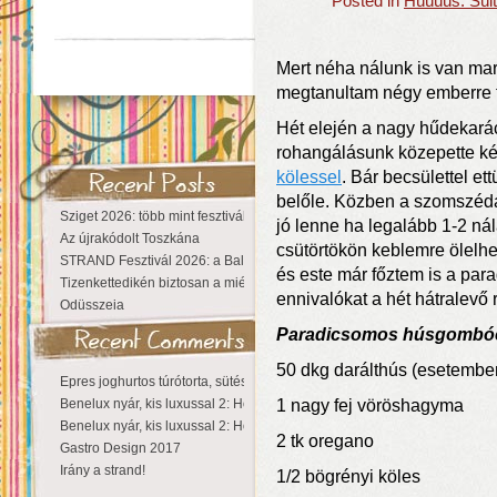
Posted in
Húúúús: Sült
Mert néha nálunk is van ma
megtanultam négy emberre f
Hét elején a nagy hűdekará
rohangálásunk közepette ké
kölessel
. Bár becsülettel e
belőle. Közben a szomszéda
Sziget 2026: több mint fesztivál, egy városnyi élmény
jó lenne ha legalább 1-2 nál
Az újrakódolt Toszkána
csütörtökön keblemre ölelhe
STRAND Fesztivál 2026: a Balaton partján a nyár még tart!
és este már főztem is a pa
Tizenkettedikén biztosan a miénk a Sziget!
ennivalókat a hét hátralevő 
Odüsszeia
Paradicsomos húsgombó
50 dkg darálthús (esetemb
Epres joghurtos túrótorta, sütés nélkül
Benelux nyár, kis luxussal 2: Hollandia
1 nagy fej vöröshagyma
Benelux nyár, kis luxussal 2: Hollandia
2 tk oregano
Gastro Design 2017
Irány a strand!
1/2 bögrényi köles