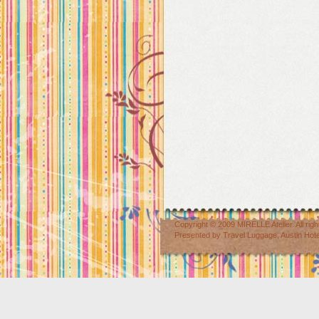
Copyright © 2009
MIRELLE Atelier
. All r
Presented by
Travel Luggage
,
Austin Hot