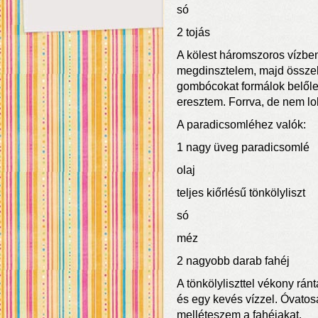
só
2 tojás
A kölest háromszoros vízb
megdinsztelem, majd össze
gombócokat formálok belőle 
eresztem. Forrva, de nem l
A paradicsomléhez valók:
1 nagy üveg paradicsomlé
olaj
teljes kiőrlésű tönkölyliszt
só
méz
2 nagyobb darab fahéj
A tönkölyliszttel vékony rán
és egy kevés vízzel. Óvatos
melléteszem a fahéjakat.