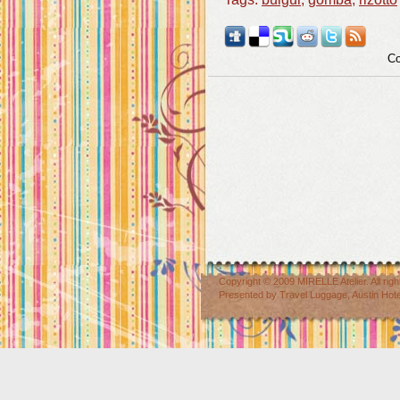
Co
Copyright © 2009
MIRELLE Atelier
. All r
Presented by
Travel Luggage
,
Austin Hot