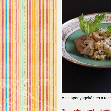
Az alapanyagokért és a rece
Tags:
bulgur
,
gomba
,
rizottó