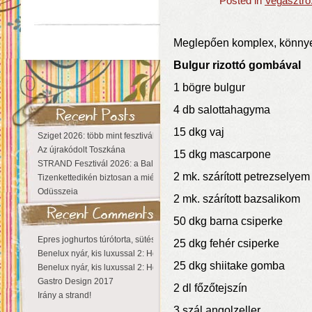
Posted in
Vegasztro
Meglepően komplex, könnyen
Bulgur rizottó gombával
1 bögre bulgur
4 db salottahagyma
15 dkg vaj
Sziget 2026: több mint fesztivál, egy városnyi élmény
Az újrakódolt Toszkána
15 dkg mascarpone
STRAND Fesztivál 2026: a Balaton partján a nyár még tart!
2 mk. szárított petrezselyem
Tizenkettedikén biztosan a miénk a Sziget!
Odüsszeia
2 mk. szárított bazsalikom
50 dkg barna csiperke
Epres joghurtos túrótorta, sütés nélkül
25 dkg fehér csiperke
Benelux nyár, kis luxussal 2: Hollandia
25 dkg shiitake gomba
Benelux nyár, kis luxussal 2: Hollandia
Gastro Design 2017
2 dl főzőtejszín
Irány a strand!
3 szál angolzeller