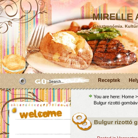
MIRELLE A
Gasztronómia. Kultúr
Receptek
Hel
You are here:
Home
Bulgur rizottó gombáv
Bulgur rizottó