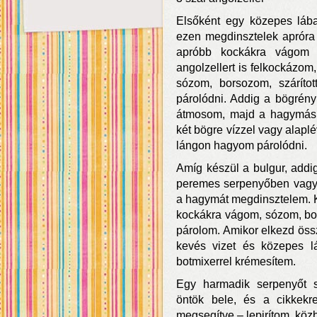
Elsőként egy közepes lába
ezen megdinsztelek apróra 
apróbb kockákra vágom s
angolzellert is felkockázo
sózom, borsozom, szárítot
párolódni. Addig a bögrényi
átmosom, majd a hagymás 
két bögre vízzel vagy alapl
lángon hagyom párolódni.
Amíg készül a bulgur, add
peremes serpenyőben vagy 
a hagymát megdinsztelem. Kö
kockákra vágom, sózom, bo
párolom. Amikor elkezd öss
kevés vizet és közepes l
botmixerrel krémesítem.
Egy harmadik serpenyőt sz
öntök bele, és a cikkekre
megsegítve – lepirítom, kö