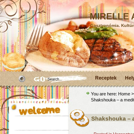
MIRELLE A
Gasztronómia. Kultúr
Receptek
Hel
You are here:
Home
Shakshouka – a medit
Shakshouka – a