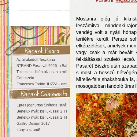
Posted in
Vegasztro:
Mostanra elég jól kikris
leszámítva – mindenki rajon
vendég volt a nyári hónap
terítékre került. Persze 
elképzelések, amelyek ment
vagy csak a már bevált 
felkiáltással születő lecsó
Az újrakódolt Toszkána
Pasarét Bisztró után szabado
STRAND Fesztivál 2026: a Balaton partján a nyár még tart!
Tizenkettedikén biztosan a miénk a Sziget!
s most, a hosszú hétvégén
Odüsszeia
Mirelle-féle shakshouka is,
Francesca Todde: IUZZA – emlékezet, táj és irodalom találkozása a Ma
mosogatóban landoló üres fa
Epres joghurtos túrótorta, sütés nélkül
Benelux nyár, kis luxussal 2: Hollandia
Benelux nyár, kis luxussal 2: Hollandia
Gastro Design 2017
Irány a strand!