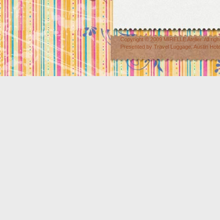
Copyright © 2009
MIRELLE Atelier
. All r
Presented by
Travel Luggage
,
Austin Hot