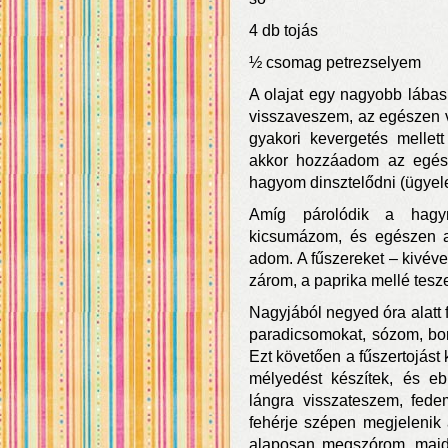
4 db tojás
½ csomag petrezselyem
A olajat egy nagyobb lábasb
visszaveszem, az egészen v
gyakori kevergetés mellet
akkor hozzáadom az egész
hagyom dinsztelődni (ügyel
Amíg párolódik a hagy
kicsumázom, és egészen 
adom. A fűszereket – kivéve 
zárom, a paprika mellé tesze
Nagyjából negyed óra alatt 
paradicsomokat, sózom, bo
Ezt követően a fűszertojást
mélyedést készítek, és e
lángra visszateszem, fed
fehérje szépen megjelenik
alaposan megszórom, majd 