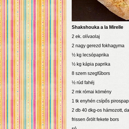
Shakshouka a la Mirelle
2 ek. olívaolaj
2 nagy gerezd fokhagyma
½ kg lecsópaprika
½ kg kápia paprika
8 szem szegfűbors
½ rúd fahéj
2 mk római kömény
1 tk enyhén csípős pirospap
2 db 40 dkg-os hámozott, d
frissen őrölt fekete bors
só