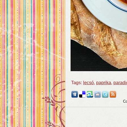
Tags:
lecsó
,
paprika
,
parad
Co