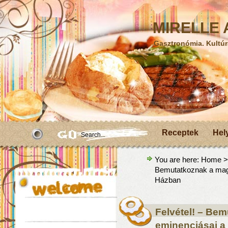
MIRELLE A
Gasztronómia. Kultúr
Receptek
Hel
You are here:
Home
Bemutatkoznak a magy
Házban
Felvétel! – Bem
eminenciásai a