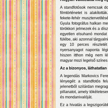
A standfotósok nemcsak do
filmtörténetet is alakítot
fekete-fehér musztervetíté
Gyula fotográfus halkan m
törökkori jelmezek és a dísz
egyetlen elsuhanó mondat b
fülébe, aki azonnal tárgyaln
egy 10 perces részletét
nyersanyagot naponta légi
hiszen itthon még nem lét
magyar mozi legelső színes 
Az a bizonyos, láthatatl
A legendás Markovics Fer
lényegét: a standfotós f
jelenetből szilárdan megra
pillanatot, amely tökéletesen
és mondanivalóját.
Ez a hivatás a legszigorúbb