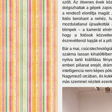
szólt. Az ötvenes évek kö
dolgozhattak a gépek zajos 
a rendező elordítja magát:
fotós berohant a nehéz, h
mozdulatlanul újraalkották 
blimpek – a kamerát elném
hogy a fotósok közvetle
észrevétlenül lopják el a pill
Bár a mai, csúcstechnológiás
szakma lassan kihalófélbe
nyitva tartó kiállítása fén
emberi pillanat erejét, dr
intelligencia nem képes pótol
Nagymező utcában, és kukka
más szemmel nézitek ezentú