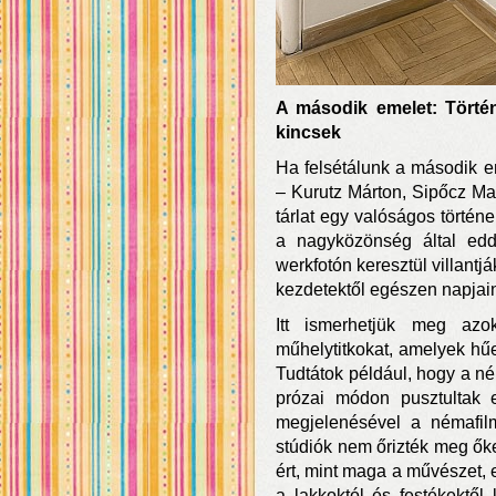
A második emelet: Történ
kincsek
Ha felsétálunk a második e
– Kurutz Márton, Sipőcz Mar
tárlat egy valóságos történ
a nagyközönség által edd
werkfotón keresztül villantj
kezdetektől egészen napjain
Itt ismerhetjük meg az
műhelytitkokat, amelyek hűe
Tudtátok például, hogy a né
prózai módon pusztultak 
megjelenésével a némafilm
stúdiók nem őrizték meg őke
ért, mint maga a művészet, 
a lakkoktól és festékektő