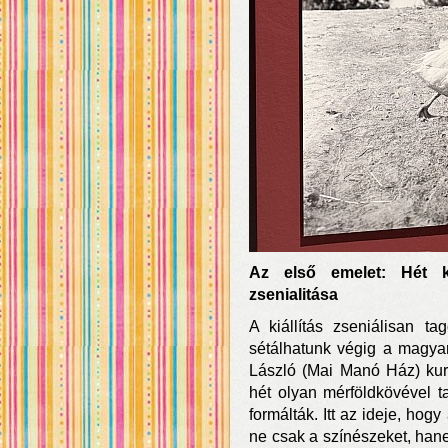
Az első emelet: Hét ku
zsenialitása
A kiállítás zseniálisan ta
sétálhatunk végig a magyar
László (Mai Manó Ház) kurá
hét olyan mérföldkövével t
formálták. Itt az ideje, hogy
ne csak a színészeket, han