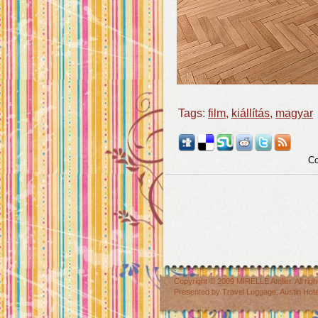
Tags:
film
,
kiállítás
,
magyar
Co
Copyright © 2009
MIRELLE Atelier
. All r
Presented by
Travel Luggage
,
Austin Hot