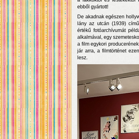
ebből gyártott!
De akadnak egészen hollywoo
lány az utcán (1939) című 
értékű fotóarchívumát péld
alkalmával, egy szemeteskon
a film egykori produceréne
jár arra, a filmtörténet ez
lesz.