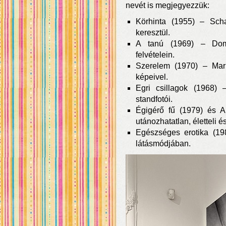
nevét is megjegyezzük:
Körhinta (1955) – Scha
keresztül.
A tanú (1969) – Domo
felvételein.
Szerelem (1970) – Mark
képeivel.
Egri csillagok (1968) 
standfotói.
Égigérő fű (1979) és 
utánozhatatlan, életteli és
Egészséges erotika (19
látásmódjában.