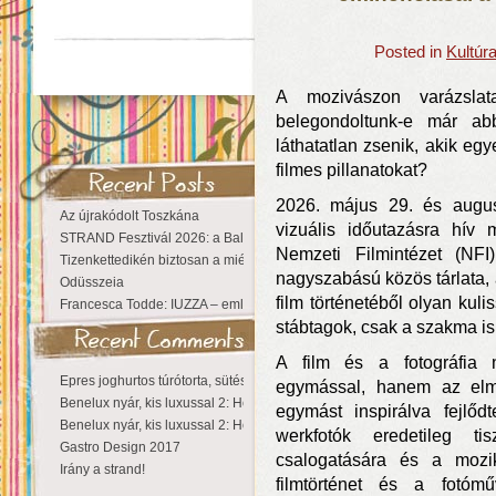
Posted in
Kultúr
A mozivászon varázslat
belegondoltunk-e már ab
láthatatlan zsenik, akik eg
filmes pillanatokat?
2026. május 29. és augus
Az újrakódolt Toszkána
vizuális időutazásra hív
STRAND Fesztivál 2026: a Balaton partján a nyár még tart!
Nemzeti Filmintézet (N
Tizenkettedikén biztosan a miénk a Sziget!
nagyszabású közös tárlata, 
Odüsszeia
film történetéből olyan kuli
Francesca Todde: IUZZA – emlékezet, táj és irodalom találkozása a Ma
stábtagok, csak a szakma is
A film és a fotográfia 
Epres joghurtos túrótorta, sütés nélkül
egymással, hanem az elm
Benelux nyár, kis luxussal 2: Hollandia
egymást inspirálva fejlőd
Benelux nyár, kis luxussal 2: Hollandia
werkfotók eredetileg ti
Gastro Design 2017
csalogatására és a mozik
Irány a strand!
filmtörténet és a fotómű